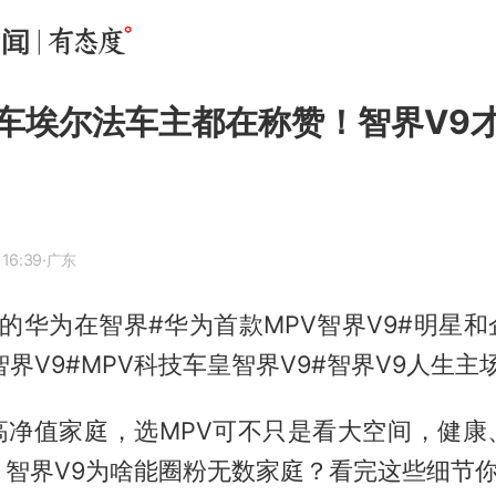
车埃尔法车主都在称赞！智界V9
 16:39
·广东
的华为在智界#华为首款MPV智界V9#明星
智界V9#MPV科技车皇智界V9#智界V9人生主
高净值家庭，选MPV可不只是看大空间，健康
！智界V9为啥能圈粉无数家庭？看完这些细节