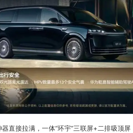
器直接拉满，一体“环宇”三联屏+二排吸顶屏