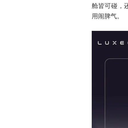
舱皆可碰，
用闹脾气。