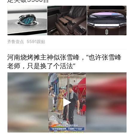
齐鲁壹点
5591跟贴
河南烧烤摊主神似张雪峰，“也许张雪峰
老师，只是换了个活法”