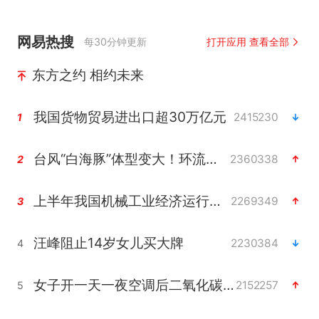
网易热搜
每30分钟更新
打开应用 查看全部
东方之约 相约未来
我国货物贸易进出口超30万亿元
2415230
1
台风“白海豚”体型变大！环流面积接近13个浙江那么大
2360338
2
上半年我国机械工业经济运行稳中有进
2269349
3
汪峰阻止14岁女儿买大牌
2230384
4
女子开一天一夜空调后二氧化碳中毒
2152257
5