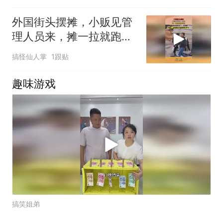
外国街头摆摊，小贩见管
理人员来，摊一拉就跑特
别快
搞怪仙人掌
1跟贴
趣味游戏
搞笑姐弟