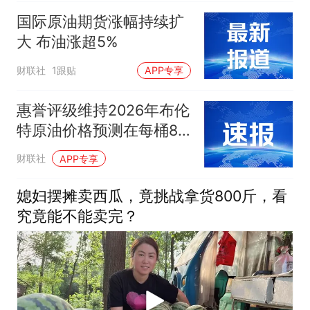
国际原油期货涨幅持续扩
大 布油涨超5%
财联社
1跟贴
APP专享
惠誉评级维持2026年布伦
特原油价格预测在每桶87
美元不变
财联社
APP专享
媳妇摆摊卖西瓜，竟挑战拿货800斤，看
究竟能不能卖完？