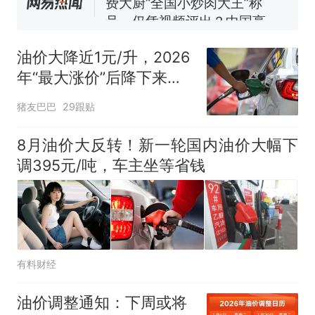
号，仅凭视频评出？中国烹饪
协会回应
男子上山采菌偶然发现鸡枞菌
窝，原地守1天等它长大：挖了
油价大降近1元/升，2026
140多朵
美国渔民钓获鲨鱼徒手将其拽
年“最大涨价”后降下来，
回大海 目击者直呼震惊 （视频
下次8月14日调价，预跌
来源：参考消息）
笔试第一被第二名传话劝弃考
猪友巴巴
29跟贴
390元/吨，今年油价“第5
官方通报
跌”来了！
那个在床头放菜刀的女孩，
8月油价大反转！新一轮国内油价大幅下
热
因老师一句“跟我回家”改写了
调395元/吨，车主坐等省钱
人生
有料财经
油价调整通知：下周或将