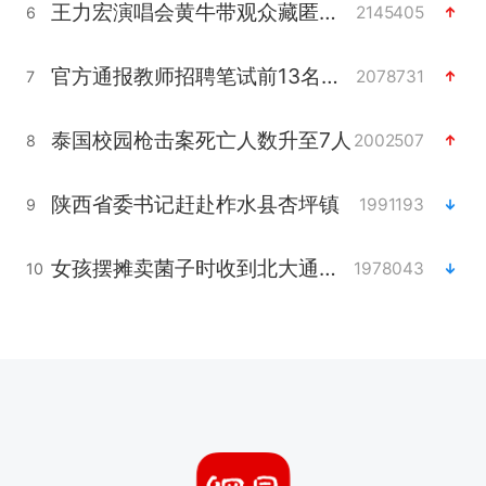
王力宏演唱会黄牛带观众藏匿被查获
2145405
6
官方通报教师招聘笔试前13名被淘汰
2078731
7
泰国校园枪击案死亡人数升至7人
2002507
8
陕西省委书记赶赴柞水县杏坪镇
1991193
9
女孩摆摊卖菌子时收到北大通知书
1978043
10