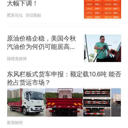
大幅下调！
肥东论坛
302跟贴
原油价格企稳，美国今秋
汽油价为何仍可能居高不
下？
报错免疫体
东风栏板式货车申报：额定载10.6吨 能否
抢占货运市场？
新浪财经