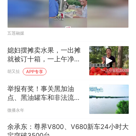
五莲融媒
媳妇摆摊卖水果，一出摊
就被订十箱，一上午净赚
300块钱
胡又扯
APP专享
举报有奖！事关黑加油
点、黑油罐车和非法流动
售油车等成品油非法经营
微播永年
行为
余承东：尊界V800、V680新车24小时大
定突破3500台