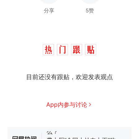
分享
5赞
目前还没有跟贴，欢迎发表观点
那个在床头放菜刀的女孩，
热
App内参与讨论
因老师一句“跟我回家”改写了
人生
制裁瓜子饺子，美国怕什
新
么？
费大厨“全国小炒肉大王”称