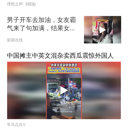
理想之声
8跟贴
男子开车去加油，女友霸
气来了句加满，结果女友
付完钱回来脸都垮了
新观在线
中国摊主中英文混杂卖西瓜震惊外国人
车马点兵V