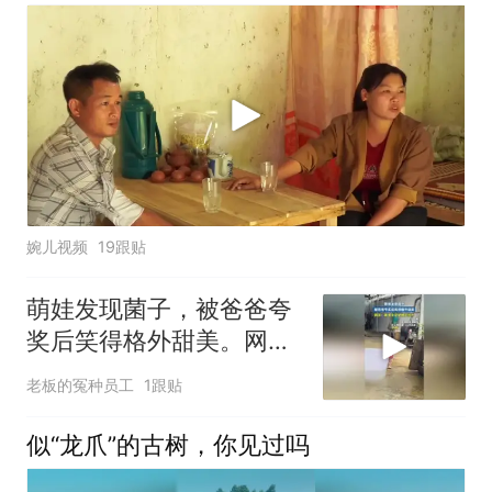
婉儿视频
19跟贴
萌娃发现菌子，被爸爸夸
奖后笑得格外甜美。网
友：眼里全是被肯定的光
老板的冤种员工
1跟贴
似“龙爪”的古树，你见过吗