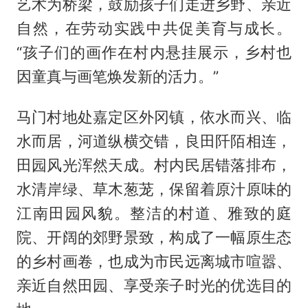
艺术为桥梁，鼓励孩子们走进乡野、亲近
自然，在劳动实践中共促美育与成长。
“孩子们的画作在村内悬挂展示，乡村也
因童真与画笔焕发新的活力。”
马门村地处嘉定区外冈镇，依水而兴、临
水而居，河道纵横交错，良田阡陌相连，
田园风光浑然天成。村内民居错落排布，
水清岸绿、草木葱茏，保留着原汁原味的
江南田园风貌。整洁的村道、雅致的庭
院、开阔的郊野景致，构成了一幅原生态
的乡村画卷，也成为市民远离城市喧嚣、
亲近自然田园、享受亲子时光的优选目的