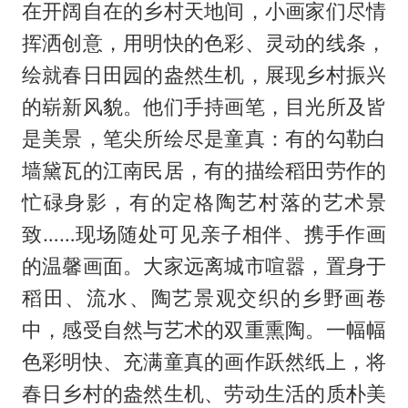
在开阔自在的乡村天地间，小画家们尽情
挥洒创意，用明快的色彩、灵动的线条，
绘就春日田园的盎然生机，展现乡村振兴
的崭新风貌。他们手持画笔，目光所及皆
是美景，笔尖所绘尽是童真：有的勾勒白
墙黛瓦的江南民居，有的描绘稻田劳作的
忙碌身影，有的定格陶艺村落的艺术景
致……现场随处可见亲子相伴、携手作画
的温馨画面。大家远离城市喧嚣，置身于
稻田、流水、陶艺景观交织的乡野画卷
中，感受自然与艺术的双重熏陶。一幅幅
色彩明快、充满童真的画作跃然纸上，将
春日乡村的盎然生机、劳动生活的质朴美