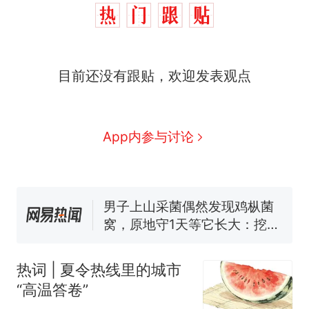
制裁瓜子饺子，美国怕什
热
目前还没有跟贴，欢迎发表观点
么？
那个在床头放菜刀的女孩，
新
因老师一句“跟我回家”改写了
人生
费大厨“全国小炒肉大王”称
App内参与讨论
号，仅凭视频评出？中国烹饪
协会回应
男子上山采菌偶然发现鸡枞菌
窝，原地守1天等它长大：挖了
140多朵
美国渔民钓获鲨鱼徒手将其拽
回大海 目击者直呼震惊 （视频
来源：参考消息）
笔试第一被第二名传话劝弃考
官方通报
热词 | 夏令热线里的城市
制裁瓜子饺子，美国怕什
热
“高温答卷”
么？