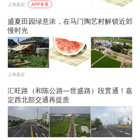
上海嘉定
APP专享
盛夏田园绿意浓，在马门陶艺村解锁近郊
慢时光
上海嘉定
汇旺路（和陈公路—世盛路）段贯通！嘉
定西北部交通再提质