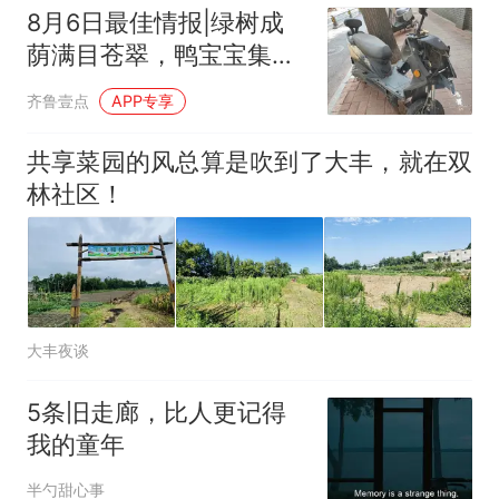
8月6日最佳情报|绿树成
荫满目苍翠，鸭宝宝集体
卖萌超可爱！
齐鲁壹点
APP专享
共享菜园的风总算是吹到了大丰，就在双
林社区！
大丰夜谈
5条旧走廊，比人更记得
我的童年
半勺甜心事