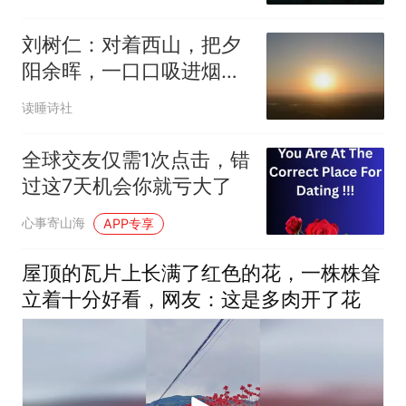
刘树仁：对着西山，把夕
阳余晖，一口口吸进烟锅
里
读睡诗社
全球交友仅需1次点击，错
过这7天机会你就亏大了
心事寄山海
APP专享
屋顶的瓦片上长满了红色的花，一株株耸
立着十分好看，网友：这是多肉开了花