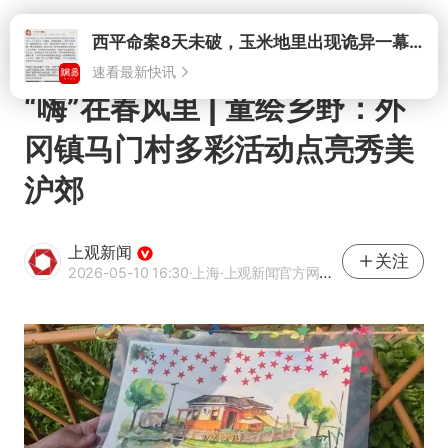
打开
“嗨”在春风里 | 童绘乡野：外
冈镇马门村多彩活动点亮秀美
沪郊
上观新闻
关注
2026-05-10 16:30
·上海
·上观新闻官方网易号