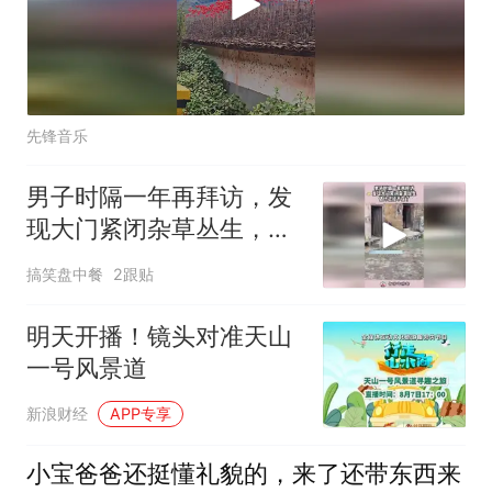
先锋音乐
男子时隔一年再拜访，发
现大门紧闭杂草丛生，估
计已经不在了！
搞笑盘中餐
2跟贴
明天开播！镜头对准天山
一号风景道
新浪财经
APP专享
小宝爸爸还挺懂礼貌的，来了还带东西来