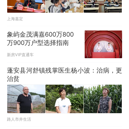
上海嘉定
象屿金茂满嘉600万800
万900万户型选择指南
新房VIP直通车
蓬安县河舒镇残掌医生杨小波：治病，更
治贫
路人市井生活