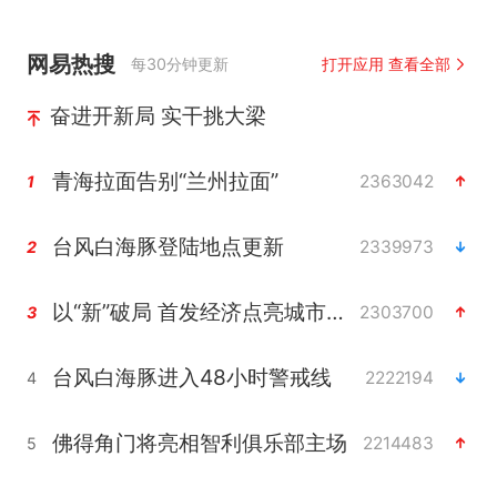
网易热搜
每30分钟更新
打开应用 查看全部
奋进开新局 实干挑大梁
青海拉面告别“兰州拉面”
2363042
1
台风白海豚登陆地点更新
2339973
2
以“新”破局 首发经济点亮城市消费活力
2303700
3
台风白海豚进入48小时警戒线
2222194
4
佛得角门将亮相智利俱乐部主场
2214483
5