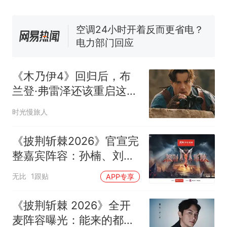
空调24小时开着反而更省电？
电力部门回应
佛山一中学招聘物理教师，笔
试前13名均遭淘汰？教育局：
已叫停招聘，成立调查组全面
十多万人报名的考试，成绩
热
核查
全部作废，公平么？
《木乃伊4》回归后，布
兰登·弗雷泽还该重启这部
90年代经典？续集有三大
时光慢旅人
看点
《披荆斩棘2026》官宣完
整嘉宾阵容：孙楠、刘畊
宏、小沈阳、余文乐、王
无比
1跟贴
APP专享
传君等28位艺人，将采用
直播登上海岛试炼赛制
《披荆斩棘 2026》全开
麦阵容曝光：能来的都来