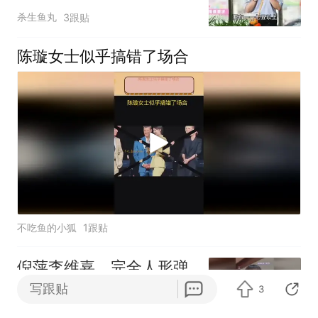
理
杀生鱼丸
3跟贴
陈璇女士似乎搞错了场合
不吃鱼的小狐
1跟贴
倪萍李维嘉，完全人形弹
幕来的，每次点评都完全
写跟贴
3
说中我心声啊
娱蜀黍ss