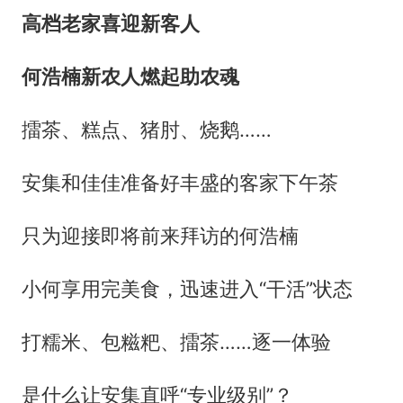
高档老家喜迎新客人
何浩楠新农人燃起助农魂
擂茶、糕点、猪肘、烧鹅……
安集和佳佳准备好丰盛的客家下午茶
只为迎接即将前来拜访的何浩楠
小何享用完美食，迅速进入“干活”状态
打糯米、包糍粑、擂茶……逐一体验
是什么让安集直呼“专业级别”？