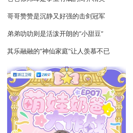
哥哥赞赞是沉静又好强的击剑冠军
弟弟叻叻则是活泼开朗的“小甜豆”
其乐融融的“神仙家庭”让人羡慕不已