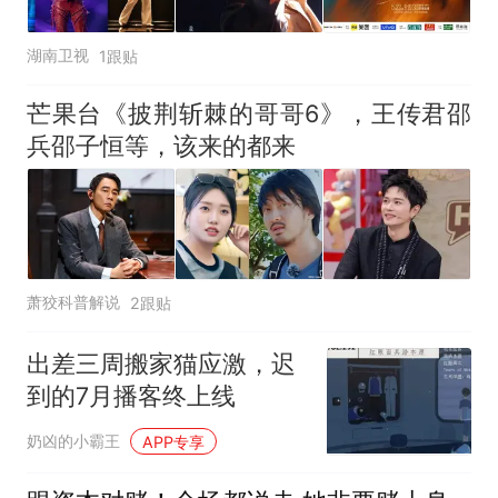
湖南卫视
1跟贴
芒果台《披荆斩棘的哥哥6》，王传君邵
兵邵子恒等，该来的都来
萧狡科普解说
2跟贴
出差三周搬家猫应激，迟
到的7月播客终上线
奶凶的小霸王
APP专享