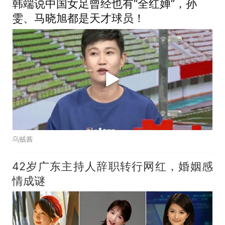
韩端说中国女足曾经也有“全红婵”，孙
雯、马晓旭都是天才球员！
乌贼酱
42岁广东主持人辞职转行网红，婚姻感
情成谜