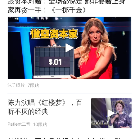
跟资本对赌！全场都说走 她非要赌上身
家再贪一手！《一掷千金》
沫子瞪片
7跟贴
陈力演唱《红楼梦》，百
听不厌的经典
Patient二音
10跟贴