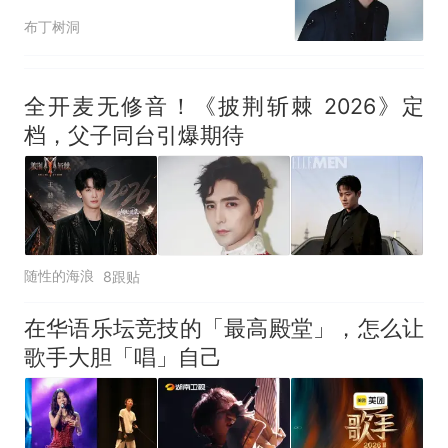
了，凑不齐一个大咖？
布丁树洞
全开麦无修音！《披荆斩棘 2026》定
档，父子同台引爆期待
随性的海浪
8跟贴
在华语乐坛竞技的「最高殿堂」，怎么让
歌手大胆「唱」自己