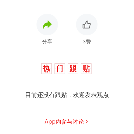
分享
3赞
十多万人报名的考试，成绩
热
全部作废，公平么？
全球唯一没有法定首都的国
新
目前还没有跟贴，欢迎发表观点
家，刚改国名，总统就邀请中
国大使骑行绕了几乎整个国境
搬家报价570元，搬到楼下交
线一圈，还曾两次到中国寻根
5060元才肯搬上楼！女子傻眼
了……
视频丨只要一枚命中就能让航
App内参与讨论
母瘫痪 轰-6J实力有多强？