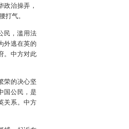
华政治操弄，
腰打气。
公民，滥用法
为外逃在英的
府。中方对此
繁荣的决心坚
中国公民，是
英关系。中方