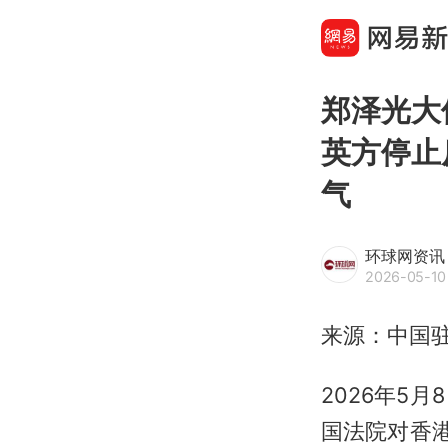
郑泽光大
英方停止
气
环球网资讯
2026-05-10 
来源：中国
2026年5
国法院对香