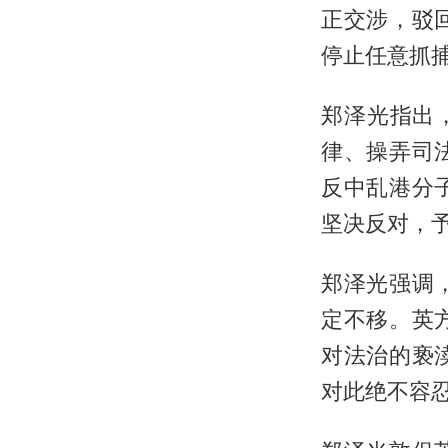
正交涉，驳
停止任意抓
郑泽光指出
律、操弄司
反中乱港分
坚决反对，
郑泽光强调
定不移。英
对法治的亵
对此绝不容