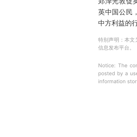
郑泽光敦促
英中国公民
中方利益的
特别声明：本文
信息发布平台。
Notice: The con
posted by a use
information sto