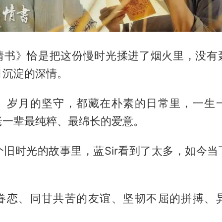
情书》恰是把这份慢时光揉进了烟火里，没有
月沉淀的深情。
、岁月的坚守，都藏在朴素的日常里，一生
老一辈最纯粹、最绵长的爱意。
个旧时光的故事里，蓝Sir看到了太多，如今当
眷恋、同甘共苦的友谊、坚韧不屈的拼搏、