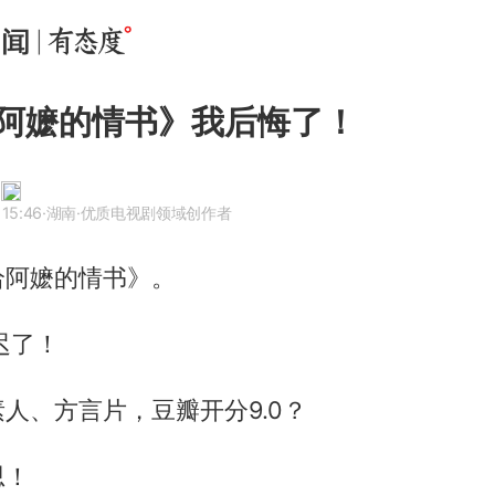
阿嬷的情书》我后悔了！
 15:46
·湖南
·优质电视剧领域创作者
给阿嬷的情书》。
迟了！
人、方言片，豆瓣开分9.0？
思！