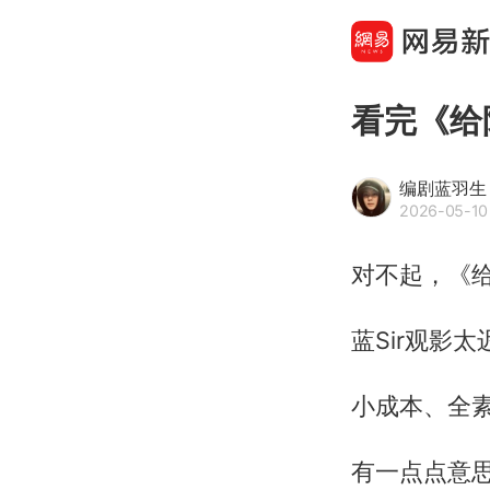
看完《给
编剧蓝羽生
2026-05-10
对不起，《
蓝Sir观影太
小成本、全素
有一点点意