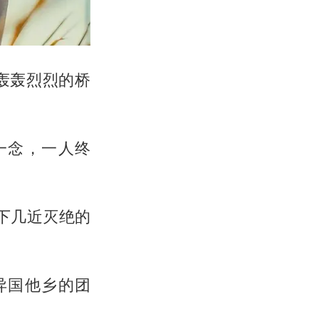
轰轰烈烈的桥
一念，一人终
下几近灭绝的
异国他乡的团