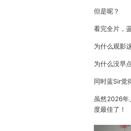
但是呢？
看完全片，蓝
为什么观影
为什么没早
同时蓝Sir觉
虽然202
度最佳了！