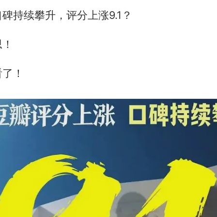
碑持续攀升，评分上涨9.1？
思！
看了！