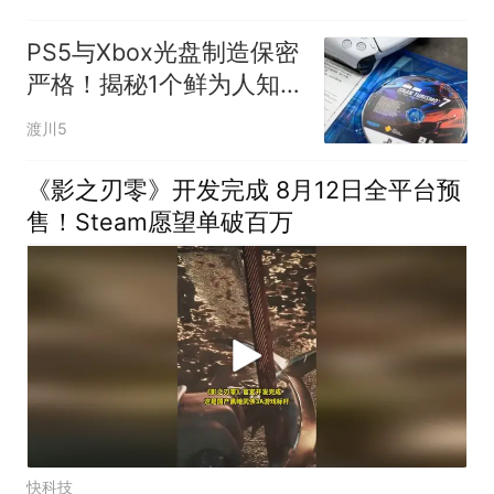
PS5与Xbox光盘制造保密
严格！揭秘1个鲜为人知的
行业秘密
渡川5
《影之刃零》开发完成 8月12日全平台预
售！Steam愿望单破百万
快科技