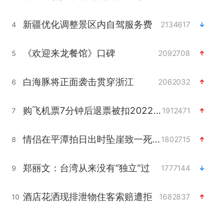
新疆优化调整景区内自驾服务费
2134617
4
《欢迎来龙餐馆》口碑
2092708
5
白海豚将正面袭击贯穿浙江
2062032
6
购飞机票7分钟后退票被扣2022元
1912471
7
情侣在平潭拍日出时坠崖致一死一伤
1802715
8
郑丽文：台湾从来没有“独立”过
1777144
9
酒店花洒现排泄物住客索赔遭拒
1682837
10