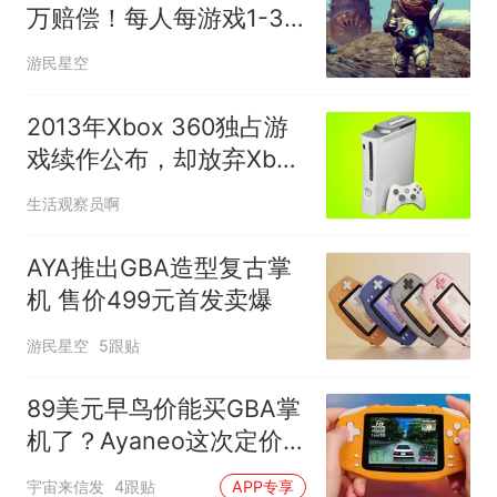
万赔偿！每人每游戏1-3
刀
游民星空
2013年Xbox 360独占游
戏续作公布，却放弃Xbox
平台
生活观察员啊
AYA推出GBA造型复古掌
机 售价499元首发卖爆
游民星空
5跟贴
89美元早鸟价能买GBA掌
机了？Ayaneo这次定价
有点东西
宇宙来信发
4跟贴
APP专享