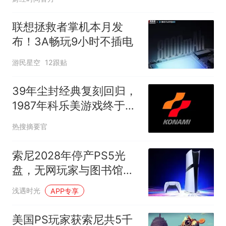
联想拯救者掌机本月发
布！3A畅玩9小时不插电
游民星空
12跟贴
39年尘封经典复刻回归，
1987年科乐美游戏终于登
陆现代主机
热搜摘要官
索尼2028年停产PS5光
盘，无网玩家与图书馆首
当其冲
浅遇时光
APP专享
美国PS玩家获索尼共5千