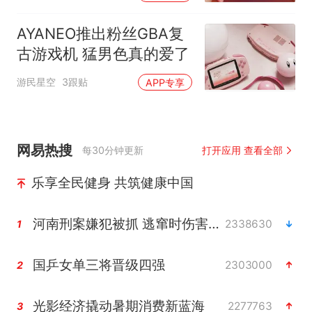
AYANEO推出粉丝GBA复
古游戏机 猛男色真的爱了
游民星空
3跟贴
APP专享
网易热搜
每30分钟更新
打开应用 查看全部
乐享全民健身 共筑健康中国
河南刑案嫌犯被抓 逃窜时伤害多人
2338630
1
国乒女单三将晋级四强
2303000
2
光影经济撬动暑期消费新蓝海
2277763
3