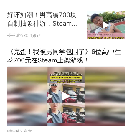
好评如潮！男高凑700块
自制抽象神游，Steam玩
家直接笑疯
戒戒说游戏
1跟贴
《完蛋！我被男同学包围了》6位高中生
花700元在Steam上架游戏！
财经时间官方