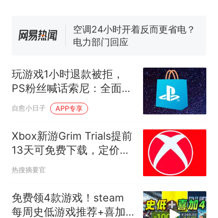
眼了……
十多万人报名的考试，成绩全
部作废，公平么？
空调24小时开着反而更省电？
电力部门回应
佛山一中学招聘物理教师，笔
试前13名均遭淘汰？教育局：
玩游戏1小时退款被拒，
已叫停招聘，成立调查组全面
“不建议大家买深色蛋糕”上热
PS粉丝喊话索尼：全面数
核查
搜，网友：天塌了！
字化前必须改
那个在床头放菜刀的女孩，
热
自愈小日子
APP专享
因老师一句“跟我回家”改写了
人生
Xbox新游Grim Trials提前
13天可免费下载，定价20
美元却标价0元
热搜摘要官
免费领4款游戏！steam
每周史低游戏推荐+喜加