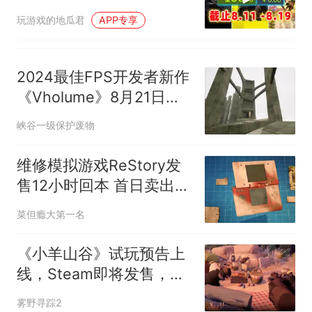
一
玩游戏的地瓜君
APP专享
2024最佳FPS开发者新作
《Vholume》8月21日发
售，忧郁跑酷反差十足
峡谷一级保护废物
维修模拟游戏ReStory发
售12小时回本 首日卖出10
万份
菜但瘾大第一名
《小羊山谷》试玩预告上
线，Steam即将发售，你
能守护羊群避开5大危机
雾野寻踪2