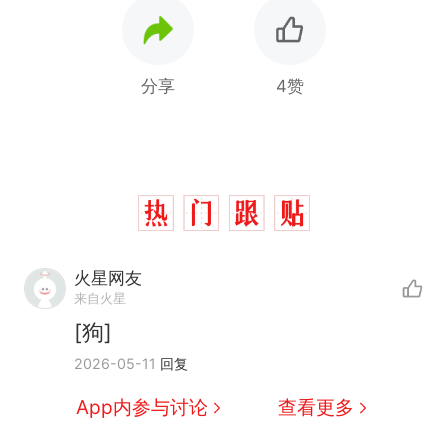
分享
4赞
火星网友
来自火星
[狗]
那个在床头放菜刀的女孩，
热
2026-05-11
回复
因老师一句“跟我回家”改写了
人生
搬家报价570元，搬到楼下
新
App内参与讨论
查看更多
交5060元才肯搬上楼！女子傻