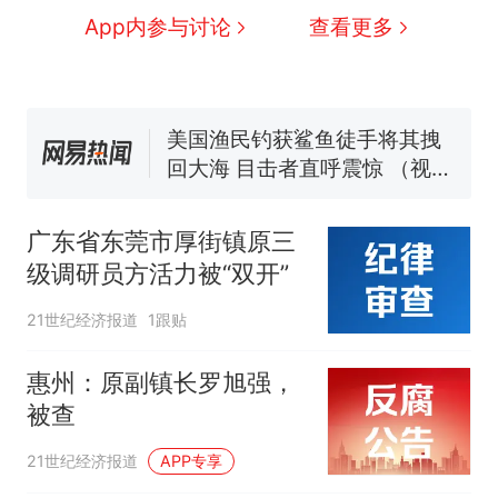
140多朵
美国一场追捕行动中，一男子
App内参与讨论
查看更多
在车辆行驶中爬上车顶跳舞。
（新京报）
美国渔民钓获鲨鱼徒手将其拽
回大海 目击者直呼震惊 （视频
来源：参考消息）
笔试第一被第二名传话劝弃考
官方通报
“不想干了特提出辞职”，疑
热
似南京大学数院院长辞职信流
广东省东莞市厚街镇原三
传，院方回应：喻良教授已卸
级调研员方活力被“双开”
任院长一职，不清楚辞职信来
源；曾用手绘图做头像
21世纪经济报道
1跟贴
惠州：原副镇长罗旭强，
被查
21世纪经济报道
APP专享