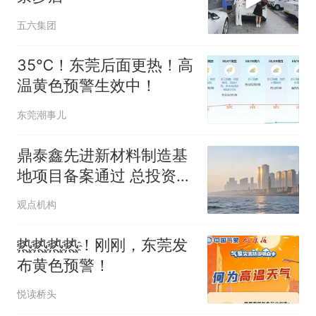
五六集团
35℃！东莞后面更热！高
温黄色预警生效中！
东莞潮事儿
鼎泰鑫先进新材料制造基
地项目备案通过 总投资7
亿元
观点机构
҈热҈热҈热҈热҈！刚刚，东莞发
布黄色预警！
悦读桥头