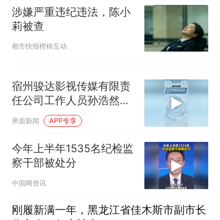
涉嫌严重违纪违法，陈小
莉被查
都市快报橙柿互动
宿州骏达影视传媒有限责
任公司工作人员孙浩然接
受纪律审查和监察调查
界面新闻
APP专享
今年上半年1535名纪检监
察干部被处分
中国网资讯
刚履新满一年，黑龙江省佳木斯市副市长