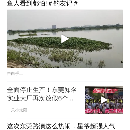
攻坚先进个人”（编辑：陈
鱼人看到都怕!＃钓友记＃
三多）
告白手工
全面停止生产！东莞知名
实业大厂再次放假6个
月，员工何去何从
一只小太阳
这次东莞路演这么热闹，星爷超强人气