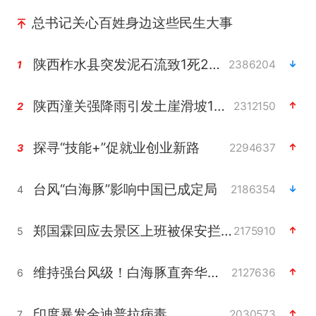
总书记关心百姓身边这些民生大事
陕西柞水县突发泥石流致1死2失联
2386204
1
陕西潼关强降雨引发土崖滑坡1人失联
2312150
2
探寻“技能+”促就业创业新路
2294637
3
台风“白海豚”影响中国已成定局
2186354
4
郑国霖回应去景区上班被保安拦下
2175910
5
维持强台风级！白海豚直奔华东沿海
2127636
6
印度暴发金迪普拉病毒
2030573
7