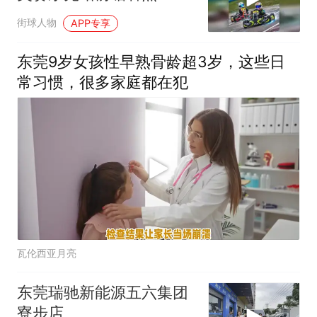
街球人物
APP专享
东莞9岁女孩性早熟骨龄超3岁，这些日
常习惯，很多家庭都在犯
瓦伦西亚月亮
东莞瑞驰新能源五六集团
寮步店