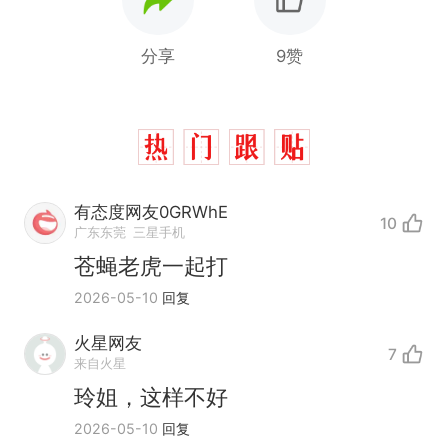
分享
9赞
有态度网友0GRWhE
10
广东东莞
三星手机
苍蝇老虎一起打
2026-05-10
回复
“不想干了特提出辞职”，疑
热
似南京大学数院院长辞职信流
火星网友
7
传，院方回应：喻良教授已卸
费大厨“全国小炒肉大王”称
新
来自火星
任院长一职，不清楚辞职信来
号，仅凭视频评出？中国烹饪
玲姐，这样不好
源；曾用手绘图做头像
协会回应
男子上山采菌偶然发现鸡枞菌
2026-05-10
回复
窝，原地守1天等它长大：挖了