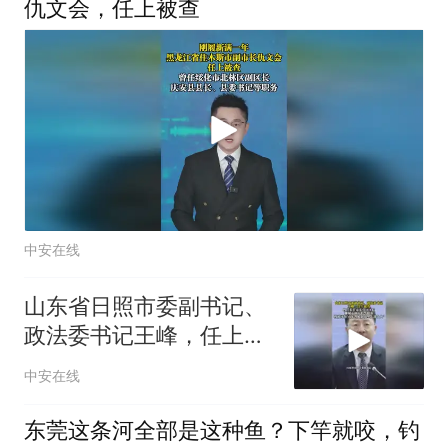
仇文会，任上被查
中安在线
山东省日照市委副书记、
政法委书记王峰，任上被
查；曾任东营市东营区区
中安在线
长、聊城市副市长等职
务；曾被评为“山东省脱贫
东莞这条河全部是这种鱼？下竿就咬，钓