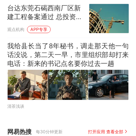
台达东莞石碣西南厂区新
建工程备案通过 总投资
2.69亿元
观点机构
APP专享
我给县长当了8年秘书，调走那天他一句
话没说，第二天一早，市里组织部却打来
电话：新来的书记点名要你过去一趟
清茶浅谈
网易热搜
每30分钟更新
打开应用 查看全部