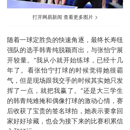
打开网易新闻 查看更多图片
随着一球定胜负的快速角逐，最终长寿纽
强队的选手韩青纯脱颖而出，与张怡宁展
开较量。“我从小就开始练球，已经十几
年了。看张怡宁打球的时候觉得她很霸
气，但是现场跟我交手的时候其实她只发
挥了一点，就把我赢了。”还是大三学生
的韩青纯难掩和偶像打球的激动心情，赛
后收获了宝贵的签名球拍，她表示要拿回
家好好珍藏，也会为接下来的比赛积累信