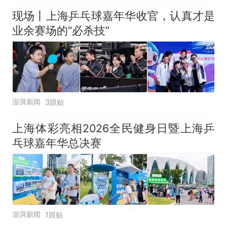
现场丨上海乒乓球嘉年华收官，认真才是
业余赛场的“必杀技”
澎湃新闻
3跟贴
上海体彩亮相2026全民健身日暨上海乒
乓球嘉年华总决赛
澎湃新闻
1跟贴