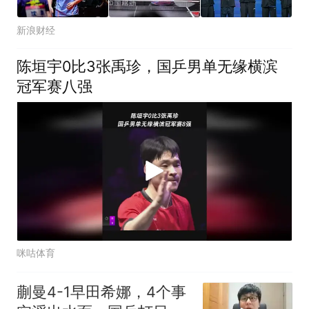
新浪财经
陈垣宇0比3张禹珍，国乒男单无缘横滨
冠军赛八强
咪咕体育
蒯曼4-1早田希娜，4个事