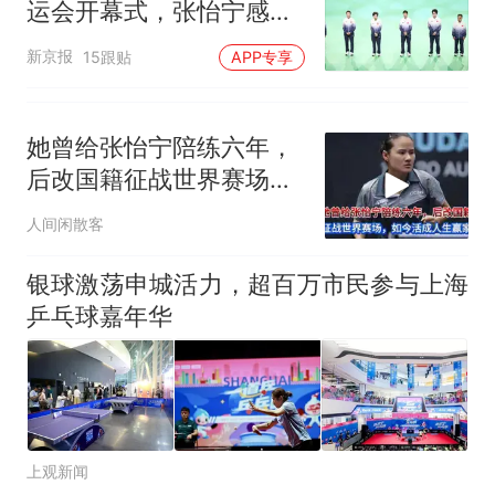
运会开幕式，张怡宁感慨
“回娘家了”
新京报
15跟贴
APP专享
她曾给张怡宁陪练六年，
后改国籍征战世界赛场，
如今活成人生赢家
人间闲散客
银球激荡申城活力，超百万市民参与上海
乒乓球嘉年华
上观新闻