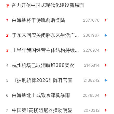
奋力开创中国式现代化建设新局面
白海豚将于傍晚前后登陆
2377076
1
于东来回应关闭胖东来生活广场店
2301967
2
上半年我国经营主体结构持续优化
2270974
3
杭州机场已取消航班388架次
2145814
4
《披荆斩棘2026》阵容官宣
2138242
5
白海豚北上或致京津冀暴雨
2078504
6
中国第1高楼阻尼器摆动明显
2070312
7