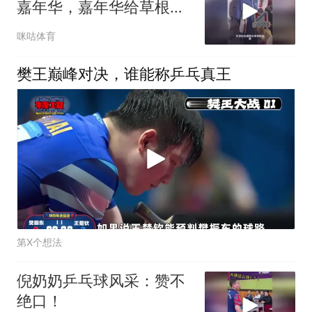
嘉年华，嘉年华给草根运
动员提供了专业比赛平台
咪咕体育
和表现机会
樊王巅峰对决，谁能称乒乓真王
第X个想法
倪奶奶乒乓球风采：赞不
绝口！