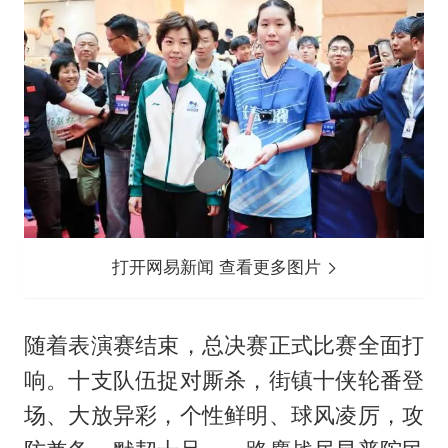
打开网易新闻 查看更多图片
随着表演赛结束，总决赛正式比赛全面打
响。十支队伍捉对厮杀，街镇十侠轮番登
场、大放异彩，个性鲜明、球风凌厉，攻