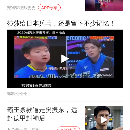
宠物管理师雯雯
APP专享
莎莎给日本乒乓，还是留下不少记忆！
郑凯伦伦伦
霸王条款逼走樊振东，远
赴德甲封神后
九分看世界
1跟贴