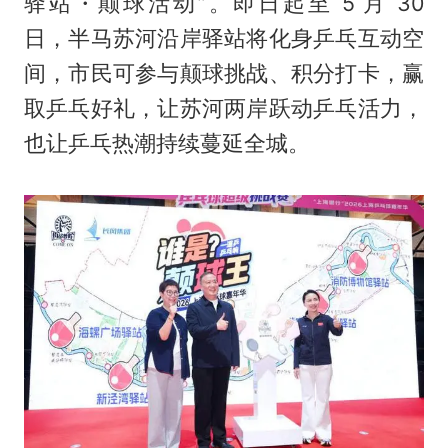
驿站・颠球活动”。即日起至 5 月 30
日，半马苏河沿岸驿站将化身乒乓互动空
间，市民可参与颠球挑战、积分打卡，赢
取乒乓好礼，让苏河两岸跃动乒乓活力，
也让乒乓热潮持续蔓延全城。