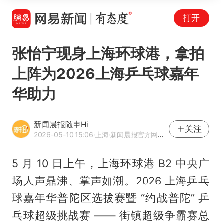
打开
张怡宁现身上海环球港，拿拍
上阵为2026上海乒乓球嘉年
华助力
新闻晨报随申Hi
关注
2026-05-10 15:06
·上海
·新闻晨报官方网易号
5 月 10 日上午，上海环球港 B2 中央广
场人声鼎沸、掌声如潮。2026 上海乒乓
球嘉年华普陀区选拔赛暨 “约战普陀” 乒
乓球超级挑战赛 —— 街镇超级争霸赛总