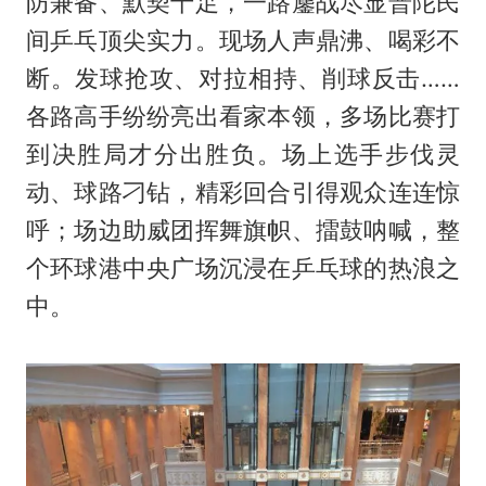
防兼备、默契十足，一路鏖战尽显普陀民
间乒乓顶尖实力。现场人声鼎沸、喝彩不
断。发球抢攻、对拉相持、削球反击……
各路高手纷纷亮出看家本领，多场比赛打
到决胜局才分出胜负。场上选手步伐灵
动、球路刁钻，精彩回合引得观众连连惊
呼；场边助威团挥舞旗帜、擂鼓呐喊，整
个环球港中央广场沉浸在乒乓球的热浪之
中。