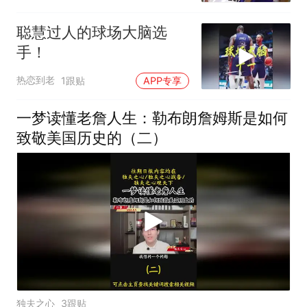
聪慧过人的球场大脑选
手！
热恋到老
1跟贴
APP专享
一梦读懂老詹人生：勒布朗詹姆斯是如何
致敬美国历史的（二）
独夫之心
3跟贴