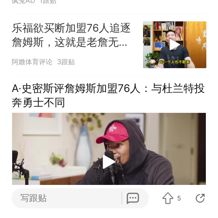
疯兔AD
1跟贴
乐福欲买断加盟76人追逐
詹姆斯，这就是老詹无与
伦比的人格魅力
阿嬍体育评论
3跟贴
A·史密斯评詹姆斯加盟76人：与杜兰特投
奔勇士不同
写跟贴
5