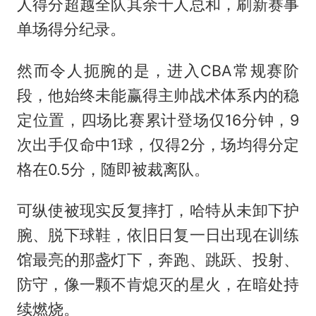
人得分超越全队其余十人总和，刷新赛事
单场得分纪录。
然而令人扼腕的是，进入CBA常规赛阶
段，他始终未能赢得主帅战术体系内的稳
定位置，四场比赛累计登场仅16分钟，9
次出手仅命中1球，仅得2分，场均得分定
格在0.5分，随即被裁离队。
可纵使被现实反复摔打，哈特从未卸下护
腕、脱下球鞋，依旧日复一日出现在训练
馆最亮的那盏灯下，奔跑、跳跃、投射、
防守，像一颗不肯熄灭的星火，在暗处持
续燃烧。