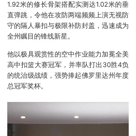
1.92米的修长骨架搭配实测达1.02米的垂
直弹跳，令他在攻防两端频频上演无视防
守的隔人暴扣与极限补防封盖，迅速成为
全州瞩目的锋线新星。
他以极具观赏性的空中作业能力加冕全美
高中扣篮大赛冠军，并率队打出30胜4负
的统治级战绩，强势捧起佛罗里达州年度
总冠军奖杯。