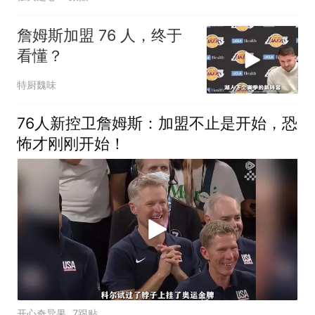
詹姆斯加盟 76 人，终于
看懂？
特厨魏味
76人新控卫詹姆斯：加盟不止是开始，恐
怖才刚刚开始！
开心奇异果
7跟贴