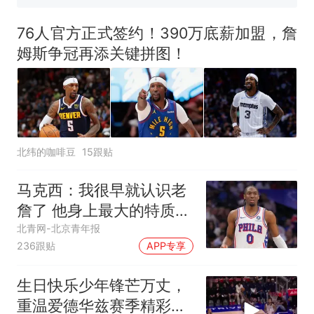
国大使骑行绕了几乎整个国境
搬家报价570元，搬到楼下交
线一圈，还曾两次到中国寻根
5060元才肯搬上楼！女子傻眼
76人官方正式签约！390万底薪加盟，詹
了……
视频丨只要一枚命中就能让航
姆斯争冠再添关键拼图！
母瘫痪 轰-6J实力有多强？
空调24小时开着反而更省电？
电力部门回应
5万的小车卖不动，40万以上
的抢着买
北纬的咖啡豆
15跟贴
十多万人报名的考试，成绩
热
全部作废，公平么？
马克西：我很早就认识老
詹了 他身上最大的特质就
是谦逊
北青网-北京青年报
236跟贴
APP专享
生日快乐少年锋芒万丈，
重温爱德华兹赛季精彩十