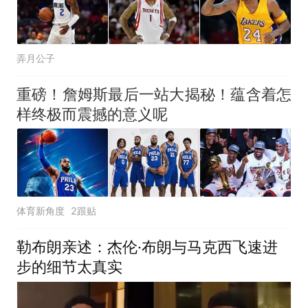
弄月公子
重磅！詹姆斯最后一站大揭秘！蕴含着怎
样终极而震撼的意义呢
体育新角度
2跟贴
勒布朗亲述：杰伦·布朗与马克西飞速进
步的细节太真实