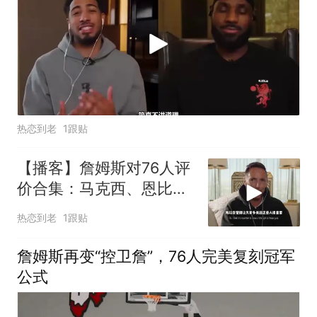
热恋到老
1跟贴
【播客】詹姆斯对76人评
价合集：马克西、恩比
德、布朗
热恋到老
1跟贴
詹姆斯再变“控卫詹”，76人完美复刻冠军
公式