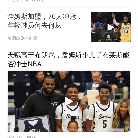
詹姆斯加盟，76人冲冠，
年轻球员何去何从
脑洞编剧小剧场
天赋高于布朗尼，詹姆斯小儿子布莱斯能
否冲击NBA