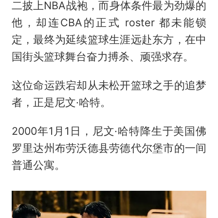
二披上NBA战袍，而身体条件最为劲爆的
他，却连CBA的正式 roster 都未能锁
定，最终为延续篮球生涯远赴东方，在中
国街头篮球舞台奋力搏杀、顽强求存。
这位命运跌宕却从未松开篮球之手的追梦
者，正是尼文·哈特。
2000年1月1日，尼文·哈特降生于美国佛
罗里达州布劳沃德县劳德代尔堡市的一间
普通公寓。