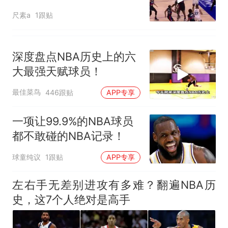
佳球
尺素a
1跟贴
深度盘点NBA历史上的六
大最强天赋球员！
最佳菜鸟
446跟贴
APP专享
一项让99.9%的NBA球员
都不敢碰的NBA记录！
球童纯议
1跟贴
APP专享
左右手无差别进攻有多难？翻遍NBA历
史，这7个人绝对是高手