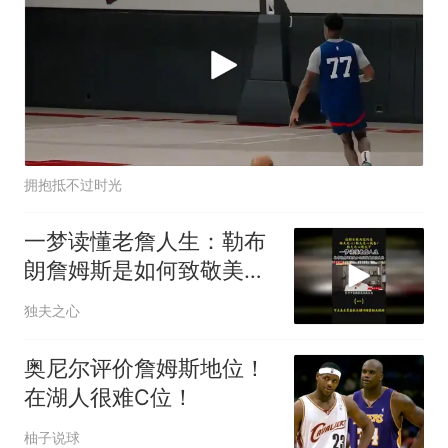
拥抱抵不过时光
一梦读懂老詹人生：勒布
朗詹姆斯是如何致敬美国
历史的（一）
独夫之心
奥尼尔评价詹姆斯地位！
在湖人很难C位！
柚子说球