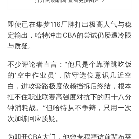
打开网易新闻 查看更多图片
即便已在集梦116厂牌打出极高人气与稳
定输出，哈特冲击CBA的尝试仍屡遭冷眼
与质疑。
不少评论者直言：“他只是个靠弹跳吃饭
的‘空中作业员’，防守选位意识几近空
白，进攻套路极度依赖挡拆后终结，根本
扛不住职业联赛高强度对抗下的四十八分
钟消耗战。”但哈特从不争辩，只用一次
次加练回应质疑。
为叩开CBA大门，他曾专程拜访前辈布莱