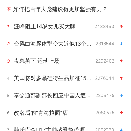
如何把百年大党建设得更加坚强有力？
汪峰阻止14岁女儿买大牌
2438493
1
台风白海豚体型变大近似13个浙江面积
2316544
2
夜幕落下 运动上场
2292402
3
美国将对多晶硅衍生品加征15%关税
2276044
4
泰交通部副部长回应中国人遭歧视手势
2209475
5
改名后的“青海拉面”店
2080575
6
勒沃库森U17主帅盛赞赵松源
2052080
7