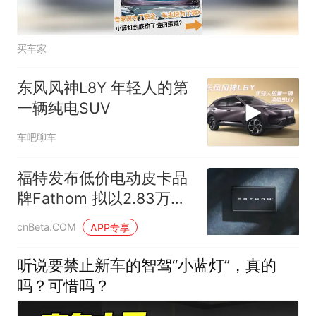
买车家
东风风神L8Y 年轻人的第
一辆纯电SUV
车吧聊车
福特发布低价电动皮卡品
牌Fathom 拟以2.83万美
元起售价正面迎战竞争对
cnBeta.COM
APP专享
手
听说要禁止新车的智驾“小蓝灯”，真的
吗？可惜吗？