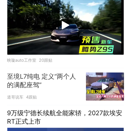
映璇auto工作室
20跟贴
至境L7纯电 定义“两个人
的满配座驾”
道哥说车
4跟贴
9万级宁德长续航全能家轿，2027款埃安
RT正式上市