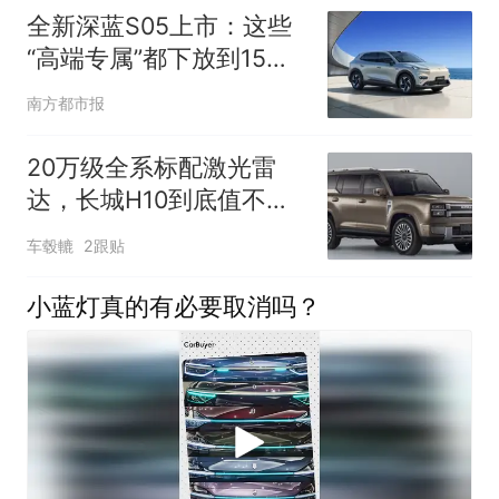
全新深蓝S05上市：这些
“高端专属”都下放到15万
元级？
南方都市报
20万级全系标配激光雷
达，长城H10到底值不
值？
车毂轆
2跟贴
小蓝灯真的有必要取消吗？