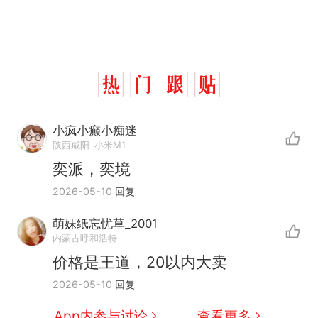
小疯小癫小痴迷
陕西咸阳
小米M1
奕派，奕境
2026-05-10
回复
萌妹纸忘忧草_2001
那个在床头放菜刀的女孩，
热
内蒙古呼和浩特
因老师一句“跟我回家”改写了
价格是王道，20以内大卖
人生
制裁瓜子饺子，美国怕什
新
2026-05-10
回复
么？
费大厨“全国小炒肉大王”称
App内参与讨论
查看更多