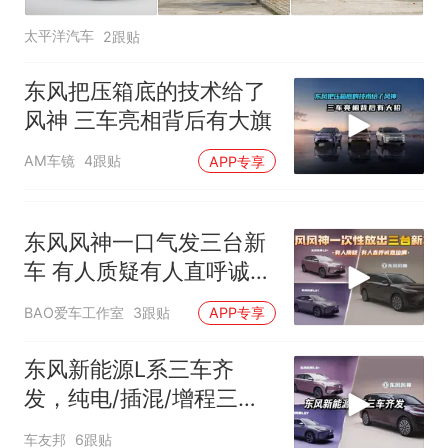
太平洋汽车
2跟贴
东风把压箱底的技术给了
风神 三车亮相背后有大旗
AM车镜
4跟贴
APP专享
东风风神一口气发三台新
车 有人质疑有人直呼诚意
拉满
BAO爱车工作室
3跟贴
APP专享
东风新能源L系三车齐
发，纯电/插混/增程三种
动力
车友邦
6跟贴