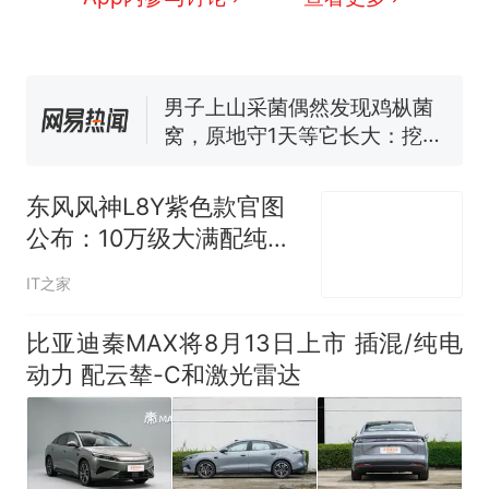
号，仅凭视频评出？中国烹饪
协会回应
男子上山采菌偶然发现鸡枞菌
窝，原地守1天等它长大：挖了
140多朵
美国渔民钓获鲨鱼徒手将其拽
回大海 目击者直呼震惊 （视频
来源：参考消息）
笔试第一被第二名传话劝弃考
官方通报
东风风神L8Y紫色款官图
那个在床头放菜刀的女孩，
热
公布：10万级大满配纯电
因老师一句“跟我回家”改写了
SUV
人生
IT之家
比亚迪秦MAX将8月13日上市 插混/纯电
动力 配云辇-C和激光雷达