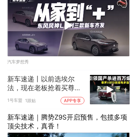
汽车梦想秀
新车速递丨以前选埃尔
法，现在老板抢着买尊界
V800？
1号车盟
1跟贴
APP专享
新车速递｜腾势Z9S开启预售，包揽多项
顶尖技术，真香！