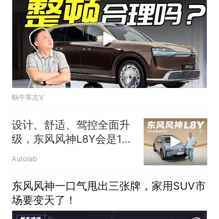
蜗牛车志V
设计、舒适、驾控全面升
级，东风风神L8Y会是10
万级下一匹黑马吗
Autolab
东风风神一口气甩出三张牌，家用SUV市
场要变天了！