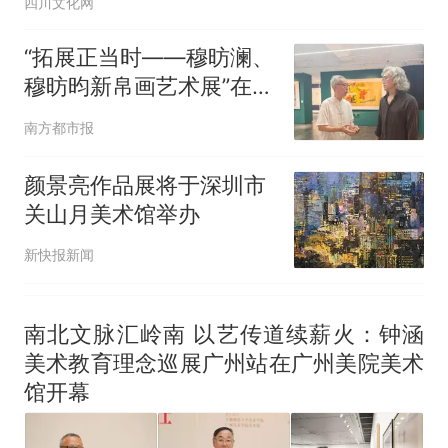
四川文化网
试前13名均遭淘汰？教育局：
已叫停招聘，成立调查组全面
十多万人报名的考试，成绩
热
“拓展正当时——穆昉澜、
核查
全部作废，公平么？
穆昉昀新帛画艺术展”在京
展出
南方都市报
颜景亮作品展将于深圳市
关山月美术馆举办
新快报新闻
南北文脉汇岭南 以艺传道续薪火：钟涵
美术教育理念巡展广州站在广州美院美术
馆开幕