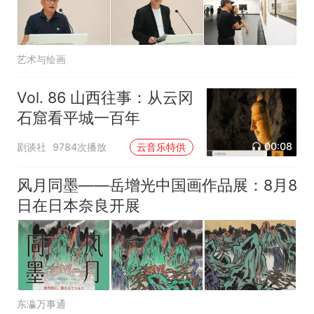
艺术与绘画
Vol. 86 山西往事：从云冈
石窟看平城一百年
00:08
剧谈社
9784次播放
云音乐特供
风月同墨——岳增光中国画作品展：8月8
日在日本奈良开展
东瀛万事通