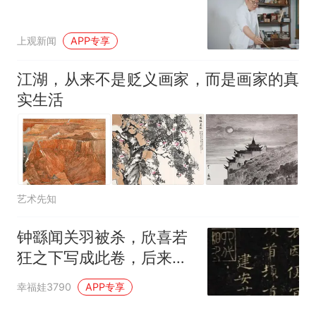
上观新闻
APP专享
江湖，从来不是贬义画家，而是画家的真
实生活
艺术先知
钟繇闻关羽被杀，欣喜若
狂之下写成此卷，后来却
被誉为"楷书之祖"
幸福娃3790
APP专享