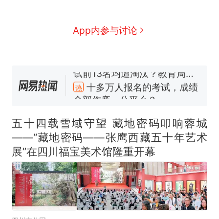
App内参与讨论
十多万人报名的考试，成绩
热
全部作废，公平么？
全球唯一没有法定首都的国
新
家，刚改国名，总统就邀请中
五十四载雪域守望 藏地密码叩响蓉城
国大使骑行绕了几乎整个国境
搬家报价570元，搬到楼下交
——“藏地密码——张鹰西藏五十年艺术
线一圈，还曾两次到中国寻根
5060元才肯搬上楼！女子傻眼
展”在四川福宝美术馆隆重开幕
了……
视频丨只要一枚命中就能让航
母瘫痪 轰-6J实力有多强？
空调24小时开着反而更省电？
电力部门回应
佛山一中学招聘物理教师，笔