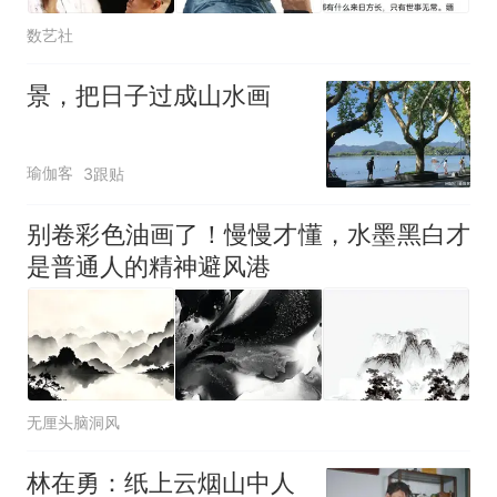
数艺社
景，把日子过成山水画
瑜伽客
3跟贴
别卷彩色油画了！慢慢才懂，水墨黑白才
是普通人的精神避风港
无厘头脑洞风
林在勇：纸上云烟山中人