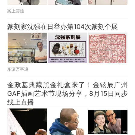
案上雲煙
篆刻家沈强在日举办第104次篆刻个展
东瀛万事通
金政基典藏黑金礼盒来了！金铉辰广州
GAF插画艺术节现场分享，8月15日同步
线上直播