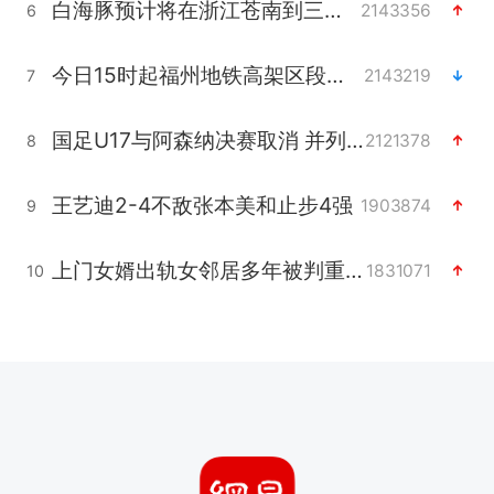
白海豚预计将在浙江苍南到三门一带登陆
2143356
6
今日15时起福州地铁高架区段停运
2143219
7
国足U17与阿森纳决赛取消 并列冠军
2121378
8
王艺迪2-4不敌张本美和止步4强
1903874
9
上门女婿出轨女邻居多年被判重婚罪
1831071
10