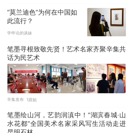
“莫兰迪色”为何在中国如
此流行？
学申论的谈妹
笔墨寻根致敬先贤！艺术名家齐聚辛集共
话为民艺术
辛集发布
1跟贴
笔墨绘山河，艺韵润滇中！“湖滨春城·山
水花都”全国美术名家采风写生活动走进
昆明石林