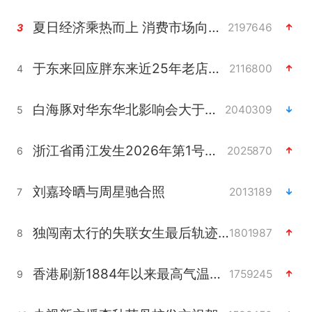
夏日经济乘热而上 消费市场向新而行
2197646
3
于东来回应胖东来近25年老店年底关闭
2116800
4
白海豚对华东华北影响会大于巴威
2040309
5
浙江省甬江发生2026年第1号洪水
2025870
6
刘嘉玲晒与周星驰合照
2013189
7
独闯南太行的失联女生最后轨迹已确认
1801987
8
香港刷新1884年以来最高气温纪录
1759245
9