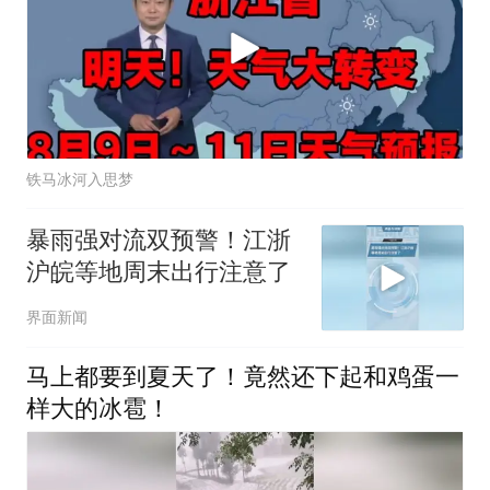
铁马冰河入思梦
暴雨强对流双预警！江浙
沪皖等地周末出行注意了
界面新闻
马上都要到夏天了！竟然还下起和鸡蛋一
样大的冰雹！