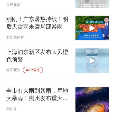
并伴有雷电
5万的小车卖不动，40万以上
先锋新闻
的抢着买
空调24小时开着反而更省电？
刚刚！广东暑热持续！明
电力部门回应
后天雷雨来袭局部暴雨
大雨将至一家老小6分钟抢收完
老刘观体育
1千斤稻谷
十多万人报名的考试，成绩
热
上海浦东新区发布大风橙
全部作废，公平么？
色预警
界面新闻
APP专享
全市有大雨到暴雨，局地
大暴雨！荆州发布重大气
象信息专报
荆头条