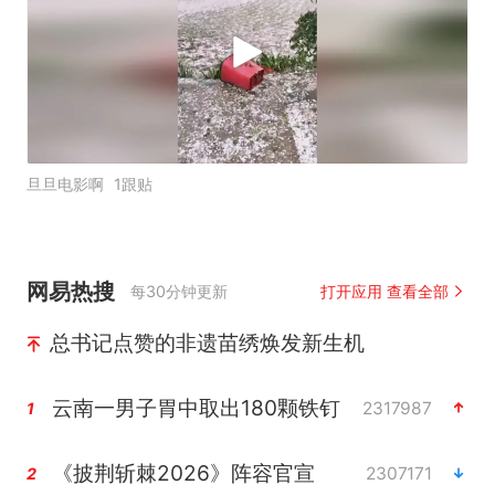
旦旦电影啊
1跟贴
网易热搜
每30分钟更新
打开应用 查看全部
总书记点赞的非遗苗绣焕发新生机
云南一男子胃中取出180颗铁钉
2317987
1
《披荆斩棘2026》阵容官宣
2307171
2