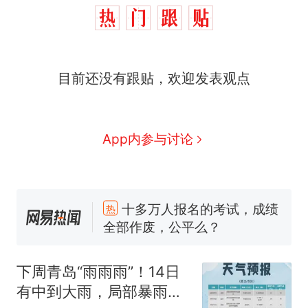
目前还没有跟贴，欢迎发表观点
App内参与讨论
十多万人报名的考试，成绩
热
全部作废，公平么？
全球唯一没有法定首都的国
新
家，刚改国名，总统就邀请中
下周青岛“雨雨雨”！14日
国大使骑行绕了几乎整个国境
视频丨只要一枚命中就能让航
有中到大雨，局部暴雨，
线一圈，还曾两次到中国寻根
母瘫痪 轰-6J实力有多强？