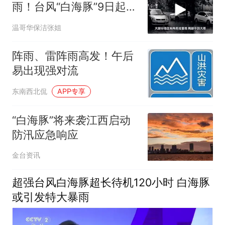
雨！台风“白海豚”9日起对
安徽会有明显风
温哥华保洁张姐
阵雨、雷阵雨高发！午后
易出现强对流
东南西北侃
APP专享
“白海豚”将来袭江西启动
防汛应急响应
金台资讯
超强台风白海豚超长待机120小时 白海豚
或引发特大暴雨