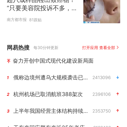
“只要美容院投诉不多，店
家就不会更换产品”
南方都市报
81跟贴
网易热搜
每30分钟更新
打开应用 查看全部
奋力开创中国式现代化建设新局面
俄称边境州遭乌大规模袭击已致13伤
2413096
1
杭州机场已取消航班388架次
2396106
2
上半年我国经营主体结构持续优化
2353750
3