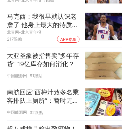
马克西：我很早就认识老
詹了 他身上最大的特质就
是谦逊
北青网-北京青年报
217跟贴
APP专享
大亚圣象被指售卖“多年存
货” 19亿库存如何消化？
中国能源网
81跟贴
南航回应“西梅汁致多名乘
客排队上厕所”：暂时无法
核查是否发放西梅汁
中国能源网
32跟贴
超八成样品检出致癌物！