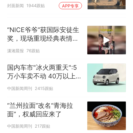
披露
封面新闻
1944跟贴
APP专享
“NICE爷爷”获国际安徒生
奖，现场重现经典表情
包，向中国粉丝问好
潇湘晨报
76跟贴
国内车市"冰火两重天":5
万小车卖不动 40万以上
的抢购
中国新闻周刊
2415跟贴
“兰州拉面”改名“青海拉
面”，权威回应来了
中国新闻周刊
217跟贴