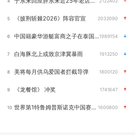
于东来回应胖东来近25年老店年底关闭
2122402
4
《披荆斩棘2026》阵容官宣
2032090
5
中国籍豪华游艇富商之子在泰国被杀
1989154
6
白海豚北上或致京津冀暴雨
1913250
7
美将每月供乌爱国者拦截导弹
1800120
8
《龙餐馆》 冲奖
1741647
9
世界第1特鲁姆普斯诺克中国赛一轮游
1600800
10