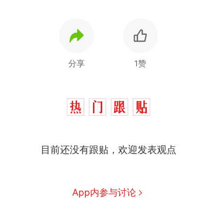
分享
1赞
目前还没有跟贴，欢迎发表观点
十多万人报名的考试，成绩
热
App内参与讨论
全部作废，公平么？
全球唯一没有法定首都的国
新