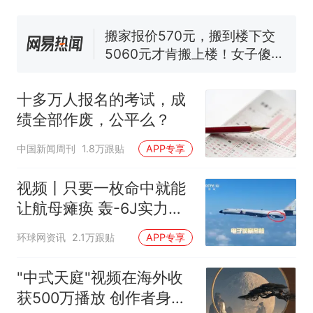
家，刚改国名，总统就邀请中
国大使骑行绕了几乎整个国境
搬家报价570元，搬到楼下交
线一圈，还曾两次到中国寻根
5060元才肯搬上楼！女子傻眼
了……
视频丨只要一枚命中就能让航
母瘫痪 轰-6J实力有多强？
十多万人报名的考试，成
空调24小时开着反而更省电？
绩全部作废，公平么？
电力部门回应
台风"白海豚"登陆 中心附近最
中国新闻周刊
1.8万跟贴
APP专享
大风力14级
十多万人报名的考试，成绩
视频丨只要一枚命中就能
热
全部作废，公平么？
让航母瘫痪 轰-6J实力有
多强？
环球网资讯
2.1万跟贴
APP专享
"中式天庭"视频在海外收
获500万播放 创作者身份