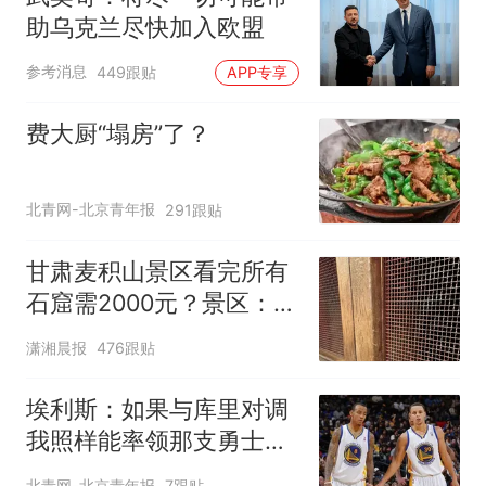
助乌克兰尽快加入欧盟
参考消息
449跟贴
APP专享
费大厨“塌房”了？
北青网-北京青年报
291跟贴
甘肃麦积山景区看完所有
石窟需2000元？景区：部
分石窟受特别保护，游客
潇湘晨报
476跟贴
可按需买
埃利斯：如果与库里对调
我照样能率领那支勇士取
得现在的成就
北青网-北京青年报
7跟贴