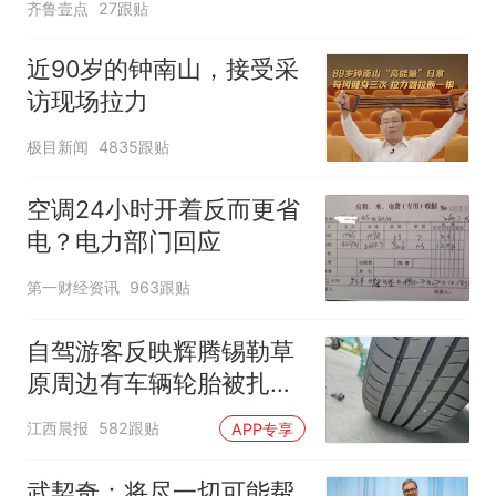
齐鲁壹点
27跟贴
近90岁的钟南山，接受采
访现场拉力
极目新闻
4835跟贴
空调24小时开着反而更省
电？电力部门回应
第一财经资讯
963跟贴
自驾游客反映辉腾锡勒草
原周边有车辆轮胎被扎，
修理店铺换胎价格高达千
江西晨报
582跟贴
APP专享
元，官方发布情况通报
武契奇：将尽一切可能帮