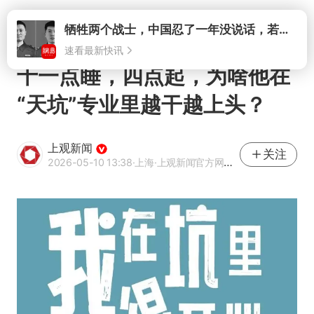
打开
牺牲两个战士，中国忍了一年没说话，若菲律宾死了人，他会开战吗
速看最新快讯
十一点睡，四点起，为啥他在
“天坑”专业里越干越上头？
上观新闻
关注
2026-05-10 13:38
·上海
·上观新闻官方网易号