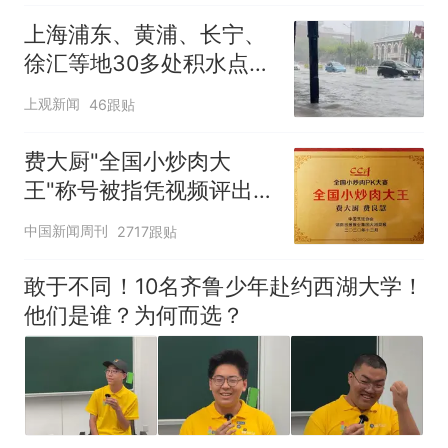
上海浦东、黄浦、长宁、
徐汇等地30多处积水点正
在抢排
上观新闻
46跟贴
费大厨"全国小炒肉大
王"称号被指凭视频评出
官方回应
中国新闻周刊
2717跟贴
敢于不同！10名齐鲁少年赴约西湖大学！
他们是谁？为何而选？