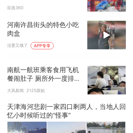
全部作废，公平么？
应急360
河南许昌街头的特色小吃
肉盒
没爱又饿了
APP专享
南航一航班乘客食用飞机
餐闹肚子 厕所外一度排长
队
大风新闻
2125跟贴
天津海河悲剧一家四口剩两人，当地人回
忆小时候听过的“怪事”