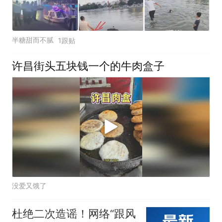
半糖甜而不腻
1跟贴
许昌街头五块钱一个的牛肉盒子
没爱又饿了
杜绝二次造谣！网络“跟风