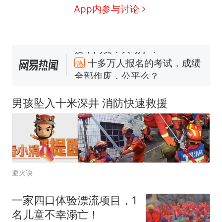
App内参与讨论
十多万人报名的考试，成绩
热
全部作废，公平么？
搬家报价570元，搬到楼下
新
交5060元才肯搬上楼！女子傻
男孩坠入十米深井 消防快速救援
眼了……
空调24小时开着反而更省电？
电力部门回应
视频丨只要一枚命中就能让航
母瘫痪 轰-6J实力有多强？
佛山一中学招聘物理教师，笔
避火诀
试前13名均遭淘汰？教育局：
已叫停招聘，成立调查组全面
“不建议大家买深色蛋糕”上热
一家四口体验漂流项目，1
核查
搜，网友：天塌了！
名儿童不幸溺亡！
十多万人报名的考试，成绩
热