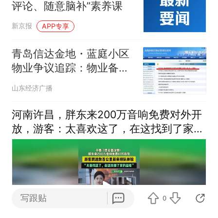
评论、随意脑补”素养课
新京报
APP专享
青岛信达金地・蓝庭小区
物业争议追踪：物业备案
存瑕疵、业主大会投票引
山东经济广播
质疑，西海岸新区首创业
委会履职指引落地遇堵点
河南许昌，胖东来200万音响免费对外开
放，游客：太喜欢这了，在这找到了家的
温暖
写跟贴
0