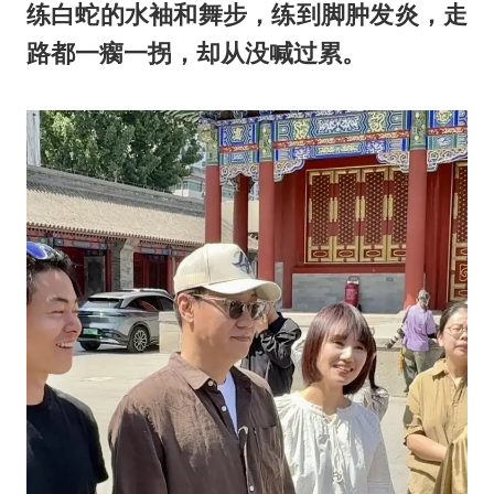
练白蛇的水袖和舞步，练到脚肿发炎，走
路都一瘸一拐，却从没喊过累。