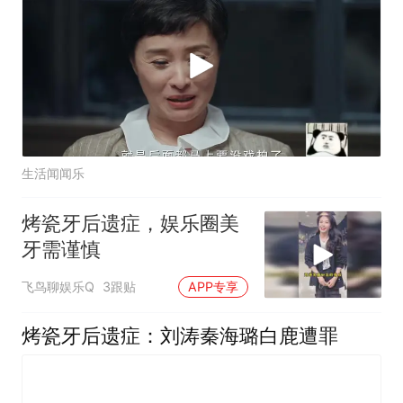
生活闻闻乐
烤瓷牙后遗症，娱乐圈美
牙需谨慎
飞鸟聊娱乐Q
3跟贴
APP专享
烤瓷牙后遗症：刘涛秦海璐白鹿遭罪