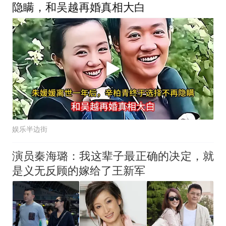
隐瞒，和吴越再婚真相大白
娱乐半边街
演员秦海璐：我这辈子最正确的决定，就
是义无反顾的嫁给了王新军