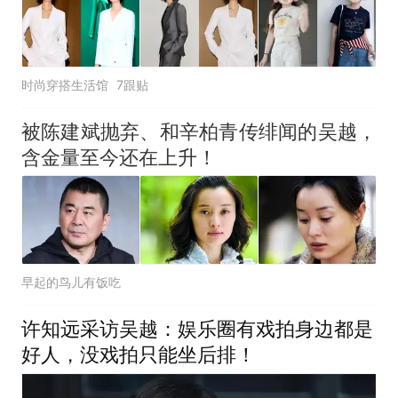
时尚穿搭生活馆
7跟贴
被陈建斌抛弃、和辛柏青传绯闻的吴越，
含金量至今还在上升！
早起的鸟儿有饭吃
许知远采访吴越：娱乐圈有戏拍身边都是
好人，没戏拍只能坐后排！