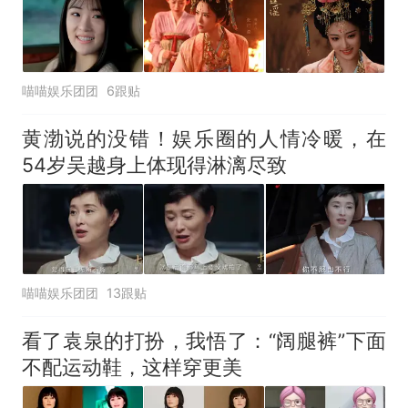
喵喵娱乐团团
6跟贴
黄渤说的没错！娱乐圈的人情冷暖，在
54岁吴越身上体现得淋漓尽致
喵喵娱乐团团
13跟贴
看了袁泉的打扮，我悟了：“阔腿裤”下面
不配运动鞋，这样穿更美