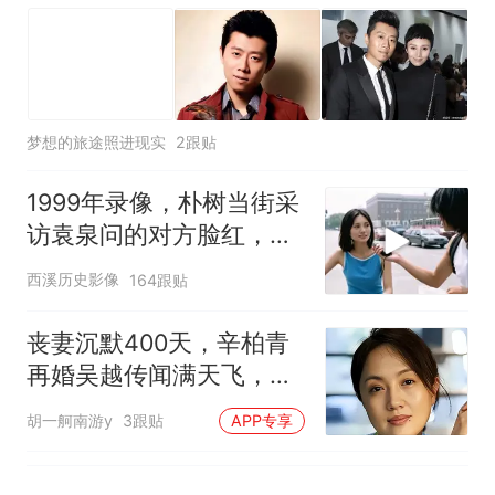
因老师一句“跟我回家”改写了
人生
梦想的旅途照进现实
2跟贴
1999年录像，朴树当街采
访袁泉问的对方脸红，探
班周迅还亲吻镜头
西溪历史影像
164跟贴
丧妻沉默400天，辛柏青
再婚吴越传闻满天飞，一
句话戳破所有谣言
胡一舸南游y
3跟贴
APP专享