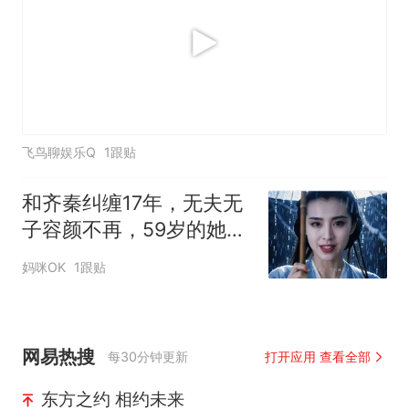
飞鸟聊娱乐Q
1跟贴
和齐秦纠缠17年，无夫无
子容颜不再，59岁的她却
又一次让全网惊叹！
妈咪OK
1跟贴
网易热搜
每30分钟更新
打开应用 查看全部
东方之约 相约未来