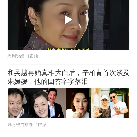
周周说娱
1跟贴
和吴越再婚真相大白后，辛柏青首次谈及
朱媛媛，他的回答字字落泪
风月得自难寻
1跟贴