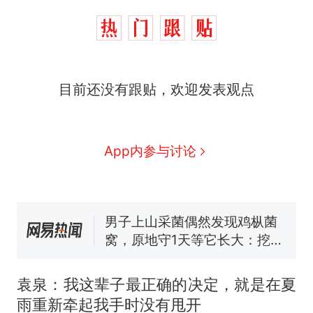
那个在床头放菜刀的女孩，
热
目前还没有跟贴，欢迎发表观点
因老师一句“跟我回家”改写了
人生
制裁瓜子饺子，美国怕什
新
么？
费大厨“全国小炒肉大王”称
App内参与讨论
号，仅凭视频评出？中国烹饪
协会回应
男子上山采菌偶然发现鸡枞菌
窝，原地守1天等它长大：挖了
140多朵
美国渔民钓获鲨鱼徒手将其拽
回大海 目击者直呼震惊 （视频
来源：参考消息）
笔试第一被第二名传话劝弃考
官方通报
袁泉：我这辈子最正确的决定，就是在夏
那个在床头放菜刀的女孩，
热
雨重新牵起我手时没有甩开