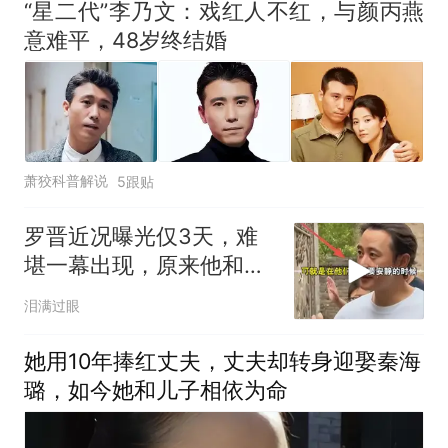
“星二代”李乃文：戏红人不红，与颜丙燕
意难平，48岁终结婚
萧狡科普解说
5跟贴
罗晋近况曝光仅3天，难
堪一幕出现，原来他和辛
柏青是同病相怜
泪满过眼
她用10年捧红丈夫，丈夫却转身迎娶秦海
璐，如今她和儿子相依为命