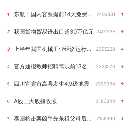
东航：国内客票提前14天免费退改
2402331
1
我国货物贸易进出口超30万亿元
2401335
2
上半年我国机械工业经济运行稳中有进
2395228
3
官方通报教师招聘笔试前13名被淘汰
2328276
4
四川宜宾市高县发生4.9级地震
2309934
5
A股三大股指收涨
2183340
6
泰国枪击案凶手先杀祖父母后行凶
2159990
7