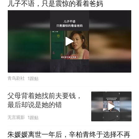
儿子不语，只是震惊的看着爸妈
青鸟剧社
1跟贴
父母背着她找前夫要钱，
最后却说是她的错
无言观影
1跟贴
朱媛媛离世一年后，辛柏青终于选择不再