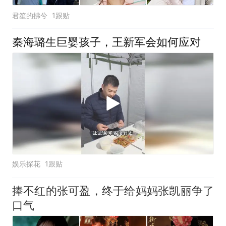
君笙的拂兮
1跟贴
秦海璐生巨婴孩子，王新军会如何应对
娱乐探花
1跟贴
捧不红的张可盈，终于给妈妈张凯丽争了
口气