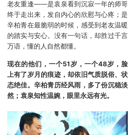
老友重逢——是袁泉看到沉寂一年的师哥
终于走出来，发自内心的欣慰与心疼；是
辛柏青在最脆弱的时候，感受到老友温暖
的踏实与安心。没有一句话，却胜过千言
万语，懂的人自然都懂。
现在的他们，一个51岁，一个48岁，脸
上有了岁月的痕迹，却依旧气质脱俗、状
态绝佳。辛柏青历经风雨，多了份沉稳淡
然；袁泉知性温婉，眼里永远有光。