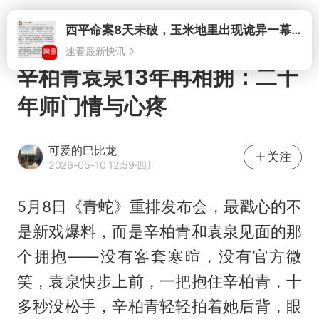
打开
辛柏青袁泉13年再相拥：二十
年师门情与心疼
可爱的巴比龙
关注
2026-05-10 12:59
·四川
5月8日《青蛇》重排发布会，最戳心的不
是新戏爆料，而是
辛柏青
和袁泉见面的那
个拥抱——没有客套寒暄，没有官方微
笑，袁泉快步上前，一把抱住辛柏青，十
多秒没松手，辛柏青轻轻拍着她后背，眼