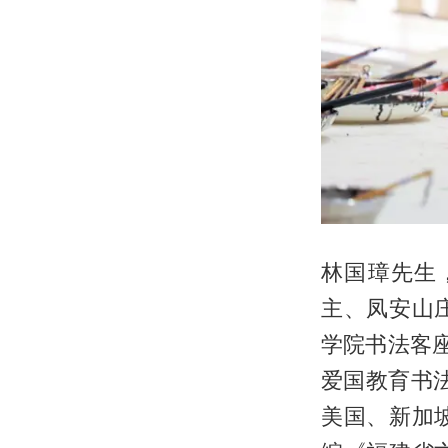
林国璋先生
主、凤安山
学院书法客座
爱国教育书
美国、新加