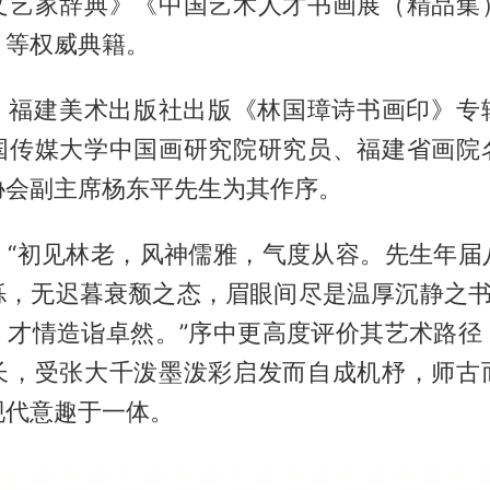
文艺家辞典》《中国艺术人才书画展（精品集
》等权威典籍。
9月，福建美术出版社出版《林国璋诗书画印》专
国传媒大学中国画研究院研究员、福建省画院
协会副主席杨东平先生为其作序。
：“初见林老，风神儒雅，气度从容。先生年届
铄，无迟暮衰颓之态，眉眼间尽是温厚沉静之书
，才情造诣卓然。”序中更高度评价其艺术路径
长，受张大千泼墨泼彩启发而自成机杼，师古
现代意趣于一体。