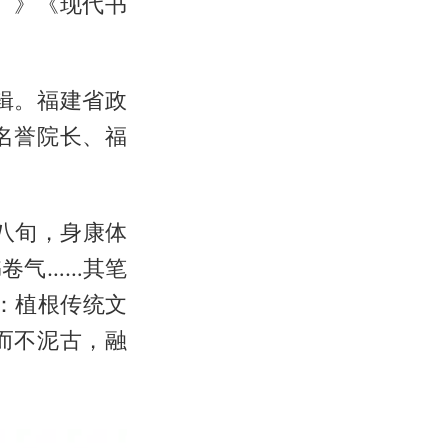
）》《现代书
辑。福建省政
名誉院长、福
八旬，身康体
卷气……其笔
：植根传统文
而不泥古，融