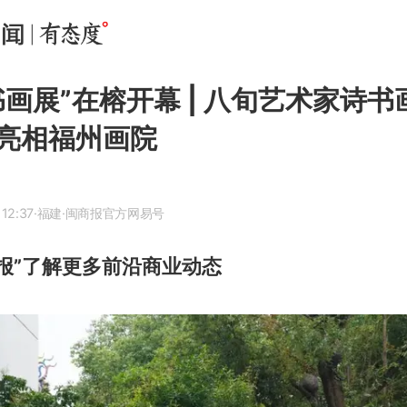
书画展”在榕开幕 | 八旬艺术家诗
亮相福州画院
12:37
·福建
·闽商报官方网易号
报”了解更多前沿商业动态