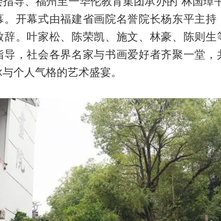
会指导、福州至一华伦教育集团承办的“林国璋书
幕。开幕式由福建省画院名誉院长杨东平主持
致辞。叶家松、陈荣凯、施文、林豪、陈则生
指导，社会各界名家与书画爱好者齐聚一堂，
脉与个人气格的艺术盛宴。