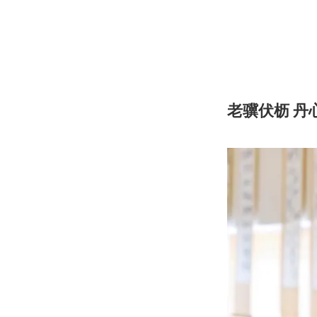
老骥伏枥 丹