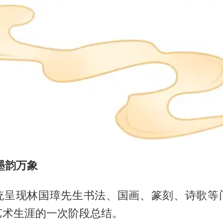
墨韵万象
统呈现林国璋先生书法、国画、篆刻、诗歌等
艺术生涯的一次阶段总结。