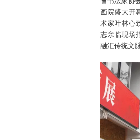
省书法家协
画院盛大开
术家叶林心
志亲临现场
融汇传统文