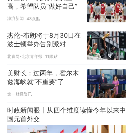
高，希望队员“做好自己”
澎湃新闻
43跟贴
杰伦-布朗将于8月30日在
波士顿举办告别派对
北青网-北京青年报
11跟贴
美财长：过两年，霍尔木
兹海峡就“不重要”了
第一财经资讯
时政新闻眼丨从四个维度读懂今年以来中
国元首外交