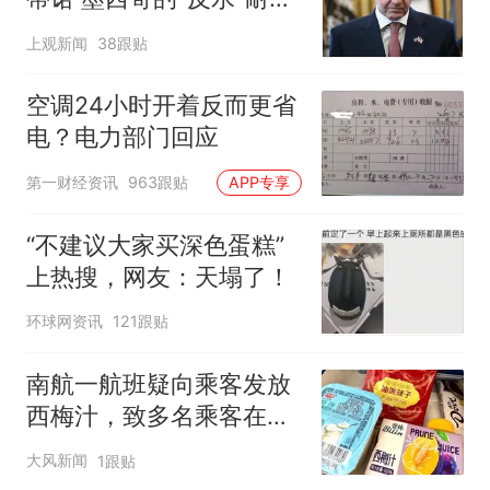
寻味
上观新闻
38跟贴
空调24小时开着反而更省
电？电力部门回应
第一财经资讯
963跟贴
APP专享
“不建议大家买深色蛋糕”
上热搜，网友：天塌了！
环球网资讯
121跟贴
南航一航班疑向乘客发放
西梅汁，致多名乘客在飞
行途中排队上厕所！乘
大风新闻
1跟贴
客：机上100多人只有2个