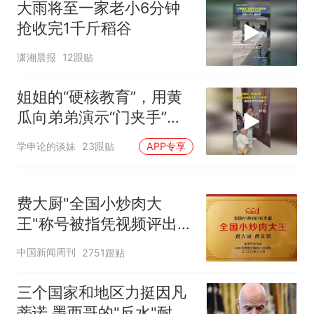
大雨将至一家老小6分钟
抢收完1千斤稻谷
潇湘晨报
12跟贴
姐姐的“硬核教育”，用黄
瓜向弟弟演示“门夹手”，
网友：果然言传不如身
学申论的谈妹
23跟贴
APP专享
教！
费大厨"全国小炒肉大
王"称号被指凭视频评出
官方回应
中国新闻周刊
2751跟贴
三个国家和地区力挺因凡
蒂诺 墨西哥的"反水"耐人