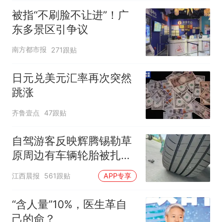
厕所；客服回应：并非每
被指“不刷脸不让进”！广
架飞机都会发放西梅汁
东多景区引争议
南方都市报
271跟贴
日元兑美元汇率再次突然
跳涨
齐鲁壹点
47跟贴
自驾游客反映辉腾锡勒草
原周边有车辆轮胎被扎，
修理店铺换胎价格高达千
江西晨报
561跟贴
APP专享
元，官方发布情况通报
“含人量”10%，医生革自
己的命？