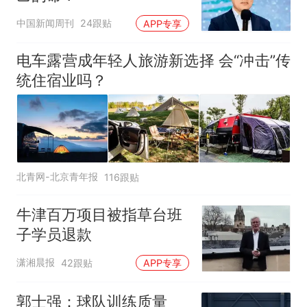
中国新闻周刊
24跟贴
APP专享
电车露营成年轻人旅游新选择 会“冲击”传
统住宿业吗？
北青网-北京青年报
116跟贴
牛津百万项目被指草台班
子学员退款
潇湘晨报
42跟贴
APP专享
郭士强：球队训练质量