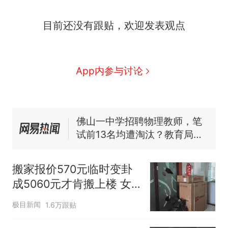
那个在床头放菜刀的女孩，
热
目前还没有跟贴，欢迎发表观点
因老师一句“跟我回家”改写了
人生
搬家报价570元，搬到楼下
新
交5060元才肯搬上楼！女子傻
眼了……
费大厨“全国小炒肉大王”称
App内参与讨论
号，仅凭视频评出？中国烹饪
协会回应
佛山一中学招聘物理教师，笔
试前13名均遭淘汰？教育局：
已叫停招聘，成立调查组全面
笔试第一被第二名传话劝弃考
核查
官方通报
空调24小时开着反而更省电？
电力部门回应
搬家报价570元临时变卦
那个在床头放菜刀的女孩，
热
成5060元才肯搬上楼 女
因老师一句“跟我回家”改写了
子傻眼
人生
极目新闻
1.6万跟贴