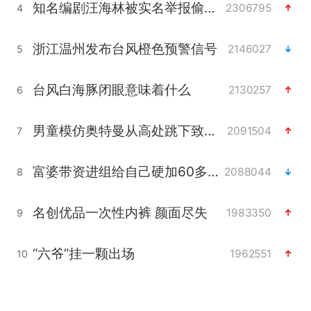
知名编剧汪海林被实名举报偷税漏税
2306795
4
浙江温州发布台风橙色预警信号
2146027
5
台风白海豚闭眼意味着什么
2130257
6
男童模仿奥特曼从高处跳下致骨折
2091504
7
富婆带资进组给自己硬加60多场吻戏
2088044
8
名创优品一次性内裤 颜面尽失
1983350
9
“六爷”挂一颗出场
1962551
10