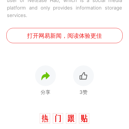
user of NetEase Hao, which is a social media
platform and only provides information storage
services.
打开网易新闻，阅读体验更佳
分享
3赞