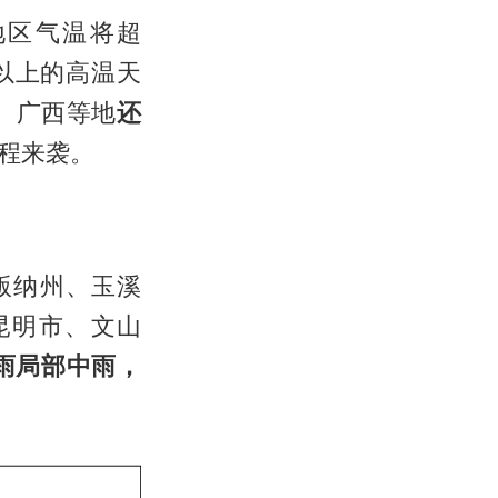
地区气温将超
以上的高温天
、广西等地
还
程来袭。
版纳州、玉溪
昆明市、文山
雨局部中雨，