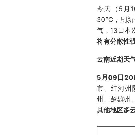
今天（5月
30℃，刷
气，13日
将有分散性
云南近期天
5月09日2
市、红河州
州、楚雄州
其他地区多