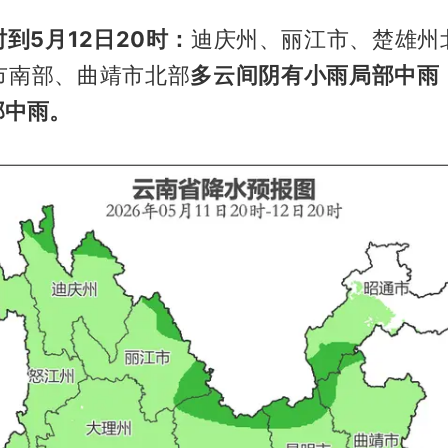
时到5月12日20时：
迪庆州、丽江市、楚雄州
市南部、曲靖市北部
多云间阴有小雨局部中雨
部中雨。