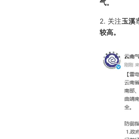
气。
2. 关注
玉溪
较高。