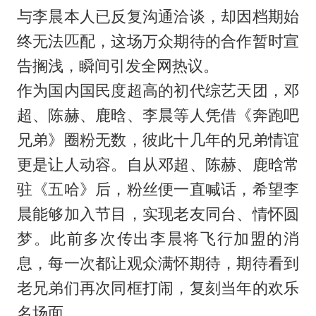
与李晨本人已反复沟通洽谈，却因档期始
终无法匹配，这场万众期待的合作暂时宣
告搁浅，瞬间引发全网热议。
作为国内国民度超高的初代综艺天团，邓
超、陈赫、鹿晗、李晨等人凭借《奔跑吧
兄弟》圈粉无数，彼此十几年的兄弟情谊
更是让人动容。自从邓超、陈赫、鹿晗常
驻《五哈》后，粉丝便一直喊话，希望李
晨能够加入节目，实现老友同台、情怀圆
梦。此前多次传出李晨将飞行加盟的消
息，每一次都让观众满怀期待，期待看到
老兄弟们再次同框打闹，复刻当年的欢乐
名场面。