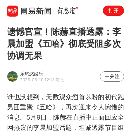
打开
遗憾官宣！陈赫直播透露：李
晨加盟《五哈》彻底受阻多次
协调无果
乐悠悠娱乐
关注
2026-05-10 12:13
·河北
谁也没想到，无数观众翘首以盼的初代跑
男团重聚《五哈》，再次迎来令人惋惜的
消息。5月9日，陈赫在直播中正面回应全
网热议的李晨加盟话题，坦诚透露节目组