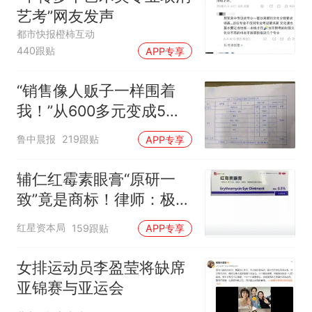
艺考”网友发声
都市快报橙柿互动
440跟贴
APP专享
“销售像人贩子一样围着
我！”从600多元变成5万
元，57岁保洁阿姨做医美
鲁中晨报
219跟贴
APP专享
后眼睛肿到流泪、视物模
糊
辅仁红霉素眼膏“原研一
致”竟是商标！律师：极易
误导消费者，不妥
红星资本局
159跟贴
APP专享
女排运动员李盈莹将缺席
亚锦赛与亚运会