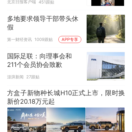
北京日报客户端
451跟贴
多地要求领导干部带头休
假
第一财经资讯
1009跟贴
APP专享
国际足联：向理事会和
211个会员协会致歉
澎湃新闻
27跟贴
方盒子新物种长城H10正式上市，限时换
新价20.18万元起