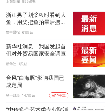
上观新闻
955跟贴
浙江男子划桨板时看到大
鱼，用桨把鱼拍晕后捞
起；当事人：鱼重7斤6
鲁中晨报
61跟贴
两，做成红烧辣子鱼块，
味道很好
新华社消息｜我国发起首
例对外贸易国家安全调查
新华社
1跟贴
台风“白海豚”影响我国已
成定局
第一财经
147跟贴
APP专享
“中传多个艺术类专业取消