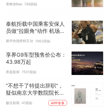
以不要把我遣返回国”
青蜂侠Bee
748跟贴
泰航拒载中国乘客安保人
员做"拉眼角"动作 机场再
回应
都市快报橙柿互动
1962跟贴
享界G9车型预售价公布：
43.98万起
界面新闻
7501跟贴
“不想干了特提出辞职”，
疑似南京大学数院院长辞
职信流传，院方回应：喻
极目新闻
41跟贴
APP专享
良教授已卸任院长一职，