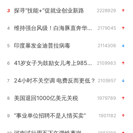
探寻“技能+”促就业创业新路
2228929
3
维持强台风级！白海豚直奔华东沿海
2179045
4
印度暴发金迪普拉病毒
2114308
5
41岁女子为鼓励女儿考上985研究生
2109983
6
24小时不关空调 电费反而更低？
2105957
7
美国退回1000亿美元关税
1979789
8
“事业单位招聘不是人情买卖”
1901182
9