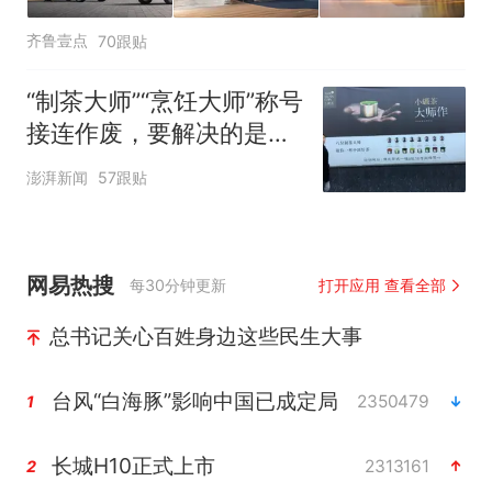
齐鲁壹点
70跟贴
“制茶大师”“烹饪大师”称号
接连作废，要解决的是什
么问题
澎湃新闻
57跟贴
网易热搜
每30分钟更新
打开应用 查看全部
总书记关心百姓身边这些民生大事
台风“白海豚”影响中国已成定局
2350479
1
长城H10正式上市
2313161
2