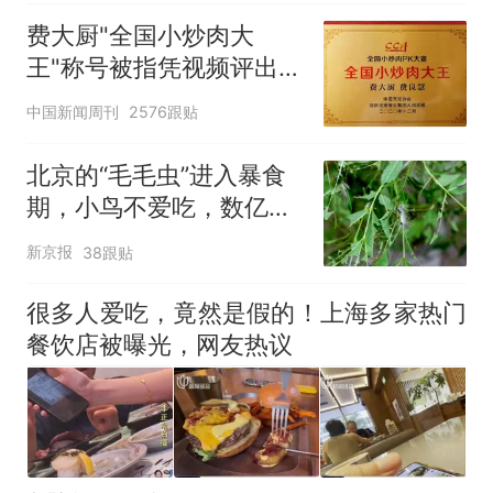
不清楚辞职信来源；曾用
费大厨"全国小炒肉大
手绘图做头像
王"称号被指凭视频评出
官方回应
中国新闻周刊
2576跟贴
北京的“毛毛虫”进入暴食
期，小鸟不爱吃，数亿头
小蜂迎战
新京报
38跟贴
很多人爱吃，竟然是假的！上海多家热门
餐饮店被曝光，网友热议