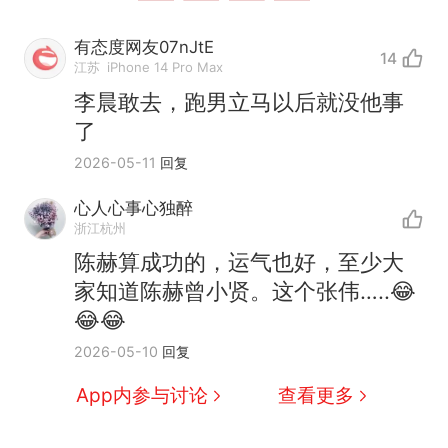
有态度网友07nJtE
14
江苏
iPhone 14 Pro Max
李晨敢去，跑男立马以后就没他事
了
2026-05-11
回复
心人心事心独醉
浙江杭州
陈赫算成功的，运气也好，至少大
家知道陈赫曾小贤。这个张伟…..😂
😂😂
“不想干了特提出辞职”，疑
热
2026-05-10
回复
似南京大学数院院长辞职信流
传，院方回应：喻良教授已卸
费大厨“全国小炒肉大王”称
新
App内参与讨论
查看更多
任院长一职，不清楚辞职信来
号，仅凭视频评出？中国烹饪
源；曾用手绘图做头像
协会回应
男子上山采菌偶然发现鸡枞菌