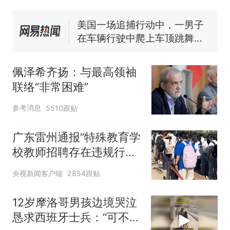
窝，原地守1天等它长大：挖了
140多朵
美国一场追捕行动中，一男子
在车辆行驶中爬上车顶跳舞。
（新京报）
美国渔民钓获鲨鱼徒手将其拽
回大海 目击者直呼震惊 （视频
佩泽希齐扬：与最高领袖
来源：参考消息）
笔试第一被第二名传话劝弃考
联络“非常困难”
官方通报
“不想干了特提出辞职”，疑
热
参考消息
5510跟贴
似南京大学数院院长辞职信流
传，院方回应：喻良教授已卸
广东雷州通报“特殊教育学
任院长一职，不清楚辞职信来
校教师招聘存在违规行
源；曾用手绘图做头像
为”：已启动问责程序 副
央视新闻客户端
2854跟贴
校长被停职
12岁摩洛哥男孩边境哭泣
恳求西班牙士兵：“可不可