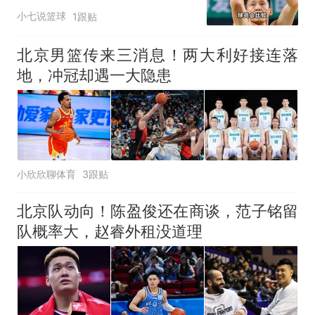
林庭谦官宣离开CBA
小七说篮球
1跟贴
北京男篮传来三消息！两大利好接连落
地，冲冠却遇一大隐患
小欣欣聊体育
3跟贴
北京队动向！陈盈俊还在商谈，范子铭留
队概率大，赵睿外租没道理