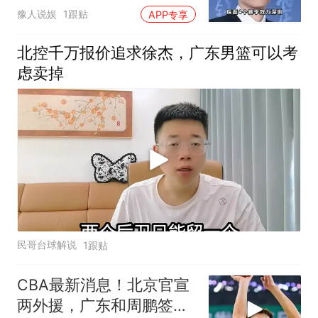
走，周鹏稳了？
豫人说娱
1跟贴
APP专享
北控千万报价追求徐杰，广东男篮可以考
虑卖掉
民哥台球解说
1跟贴
CBA最新消息！北京官宣
两外援，广东和周鹏签约