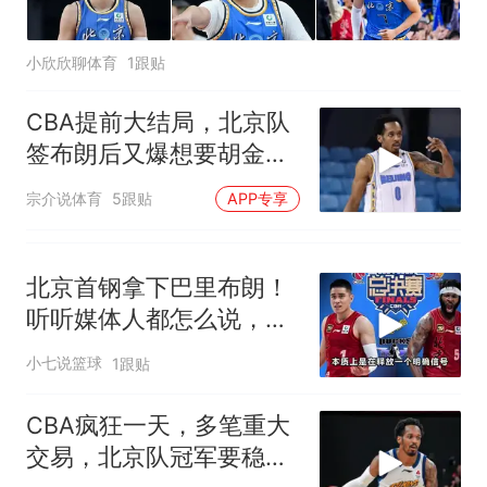
小欣欣聊体育
1跟贴
CBA提前大结局，北京队
签布朗后又爆想要胡金
秋，其他队没戏了
宗介说体育
5跟贴
APP专享
北京首钢拿下巴里布朗！
听听媒体人都怎么说，走
了个小的来了个大的
小七说篮球
1跟贴
CBA疯狂一天，多笔重大
交易，北京队冠军要稳