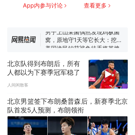
费大厨“全国小炒肉大王”称
App内参与讨论
查看更多
号，仅凭视频评出？中国烹饪
协会回应
男子上山采菌偶然发现鸡枞菌
窝，原地守1天等它长大：挖了
140多朵
美国渔民钓获鲨鱼徒手将其拽
回大海 目击者直呼震惊 （视频
来源：参考消息）
笔试第一被第二名传话劝弃考
官方通报
北京队得到布朗后，所有
那个在床头放菜刀的女孩，
热
人都以为下赛季冠军稳了
因老师一句“跟我回家”改写了
人生
人间闲散客
北京男篮签下布朗桑普森后，新赛季北京
队首发5人预测，布朗领衔