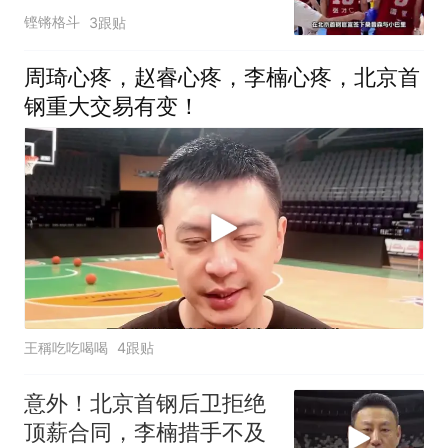
卫，球迷期待
铿锵格斗
3跟贴
周琦心疼，赵睿心疼，李楠心疼，北京首
钢重大交易有变！
王稱吃吃喝喝
4跟贴
意外！北京首钢后卫拒绝
顶薪合同，李楠措手不及