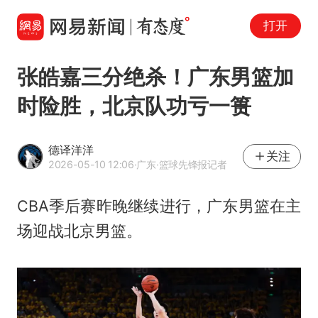
打开
张皓嘉三分绝杀！广东男篮加
时险胜，北京队功亏一篑
德译洋洋
关注
2026-05-10 12:06
·广东
·篮球先锋报记者
CBA季后赛昨晚继续进行，广东男篮在主
场迎战北京男篮。