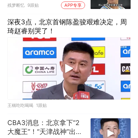
定心
残梦断忆
9跟贴
APP专享
深夜3点，北京首钢陈盈骏艰难决定，周
琦赵睿别哭了！
王稱吃吃喝喝
1跟贴
CBA3消息：北京拿下“2
大魔王”！“天津战神”出