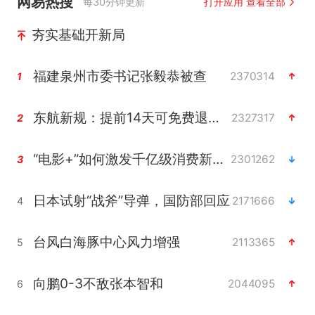
网易热搜
每30分钟更新
打开应用 查看全部
夯实基础开新局
福建泉州市委书记张毅恭被查
2370314
1
东航新规：提前14天可免费退改签
2327317
2
“电影+”如何激发千亿级消费新活力？
2301262
3
日本试射“战斧”导弹，国防部回应
2171666
4
台风白海豚中心风力增强
2113365
5
向鹏0-3不敌张本智和
2044095
6