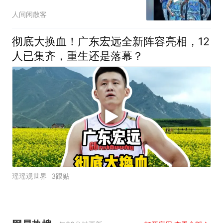
人间闲散客
彻底大换血！广东宏远全新阵容亮相，12
人已集齐，重生还是落幕？
瑶瑶观世界
3跟贴