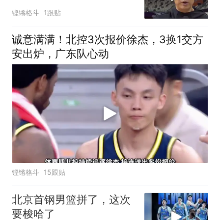
铿锵格斗
1跟贴
诚意满满！北控3次报价徐杰，3换1交方
安出炉，广东队心动
铿锵格斗
15跟贴
北京首钢男篮拼了，这次
要梭哈了