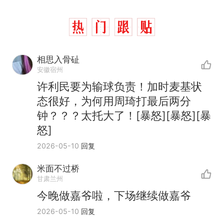
相思入骨砋
安徽宿州
许利民要为输球负责！加时麦基状
态很好，为何用周琦打最后两分
钟？？？太托大了！[暴怒][暴怒][暴
怒]
2026-05-10
回复
米面不过桥
那个在床头放菜刀的女孩，
热
甘肃兰州
因老师一句“跟我回家”改写了
今晚做嘉爷啦，下场继续做嘉爷
人生
制裁瓜子饺子，美国怕什
新
2026-05-10
回复
么？