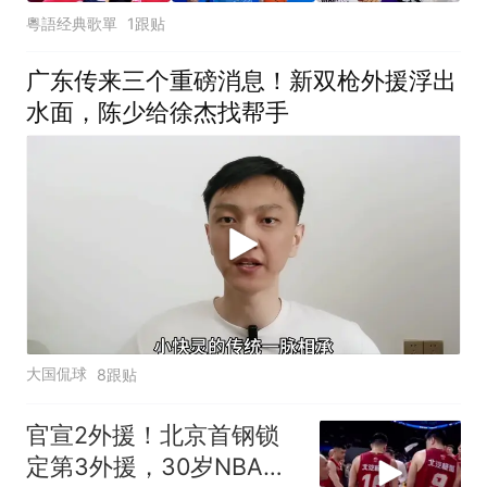
粵語经典歌單
1跟贴
广东传来三个重磅消息！新双枪外援浮出
水面，陈少给徐杰找帮手
大国侃球
8跟贴
官宣2外援！北京首钢锁
定第3外援，30岁NBA后