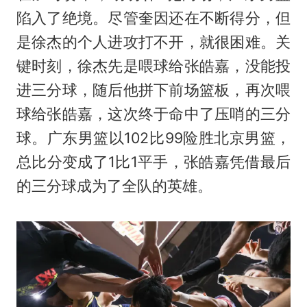
陷入了绝境。尽管奎因还在不断得分，但
是徐杰的个人进攻打不开，就很困难。关
键时刻，徐杰先是喂球给张皓嘉，没能投
进三分球，随后他拼下前场篮板，再次喂
球给张皓嘉，这次终于命中了压哨的三分
球。广东男篮以102比99险胜北京男篮，
总比分变成了1比1平手，张皓嘉凭借最后
的三分球成为了全队的英雄。