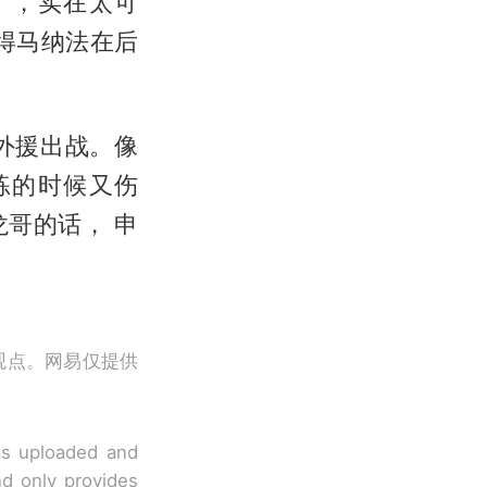
了，实在太可
得马纳法在后
外援出战。像
练的时候又伤
龙哥的话， 申
观点。网易仅提供
 is uploaded and
nd only provides