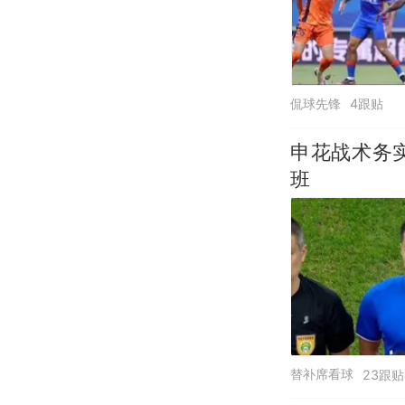
侃球先锋
4跟贴
申花战术务
班
替补席看球
23跟贴