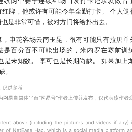
连续两个赛季连续41场首发打卡记录就做古
有红牌，他或许有可能今年全勤打卡。 个人觉
顶也是非常可惜，被对方门将给扑出去。
算，申花客场云南玉昆，很有可能只有拉唐单
法是百分百不可能出场的，米内罗在赛前训
也是未知数。 李可也是长期尚缺。 如果加上
缺。
，仅供参考
为网易自媒体平台“网易号”作者上传并发布，仅代表该作者
tent above (including the pictures and videos if any)
r of NetEase Hao, which is a social media platform a