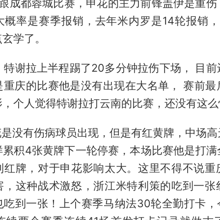
轮跟成都蓉城比赛，申花的主力前锋盖伊是重伤
大概率是赛季报销，去年
米内罗
是14轮报销
点玄学了。
，特谢拉上半程踢了20多分钟拉伤下场， 目
是重庆的比赛他是没有出现在大名单， 赛前最
影，个人觉得特谢拉打云南的比赛，还没有这么
申花是没有伤病球员出现，但是有红黄牌，中场高
样累积4张黄牌下一轮停赛，本场比赛他是打满
到红牌，对于申花影响太大。这里不得不说重
害，这种战术激怒，浙江米特利策的吃到一张
也吃到一张！上个赛季马纳法30轮全勤打卡，今