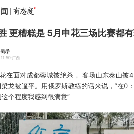
胜 更糟糕是 5月申花三场比赛都
大蜀黍
11:59
·广西
花在面对成都蓉城被绝杀， 客场山东泰山被4
铜梁龙被逼平。用俄罗斯教练的话来说，“在0
到这个程度我感到很满意”