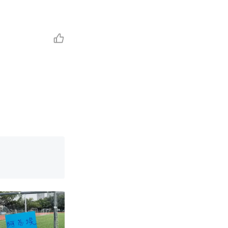
邀请中国大使
女子傻眼了……
强？
育局：已叫停