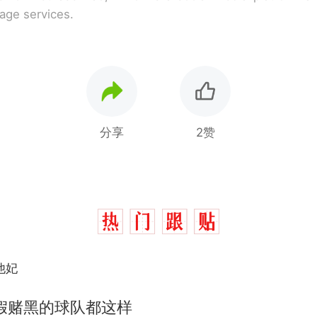
rage services.
分享
2赞
他妃
假赌黑的球队都这样