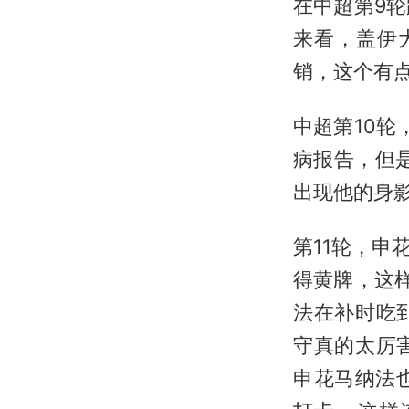
在中超第9
来看，盖伊
销，这个有
中超第10轮
病报告，但
出现他的身
第11轮，
得黄牌，这
法在补时吃
守真的太厉
申花马纳法