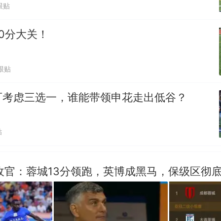
跟贴
0分大关！
跟贴
可考虑三选一，谁能带领申花走出低谷？
贴
收官：蓉城13分领跑，英博成黑马，保级区彻