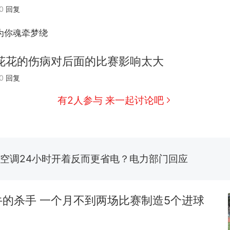
0
回复
十多万人报名的考试，成绩全部作废，公平么？
热
为你魂牵梦绕
全球唯一没有法定首都的国家，刚改国名，总统就
新
骑行绕了几乎整个国境线一圈，还曾两次到中国寻根
花花的伤病对后面的比赛影响太大
搬家报价570元，搬到楼下交5060元才肯搬上楼！
0
回复
有2人参与 来一起讨论吧
视频丨只要一枚命中就能让航母瘫痪 轰-6J实力有多
空调24小时开着反而更省电？电力部门回应
佛山一中学招聘物理教师，笔试前13名均遭淘汰？教
招聘，成立调查组全面核查
十多万人报名的考试，成绩全部作废，公平么？
热
的杀手 一个月不到两场比赛制造5个进球