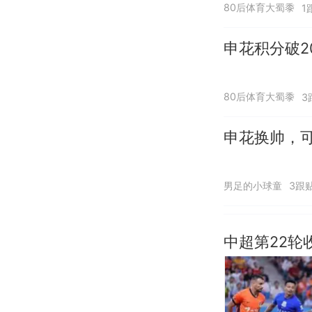
80后体育大蜀黍
1
申花积分破2
80后体育大蜀黍
3
申花换帅，
男足的小球童
3跟
中超第22轮