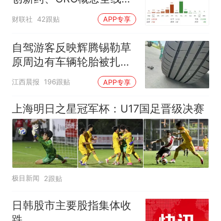
强
财联社
42跟贴
APP专享
自驾游客反映辉腾锡勒草
原周边有车辆轮胎被扎，
修理店铺换胎价格高达千
江西晨报
196跟贴
APP专享
元，官方发布情况通报
上海明日之星冠军杯：U17国足晋级决赛
极目新闻
2跟贴
日韩股市主要股指集体收
跌