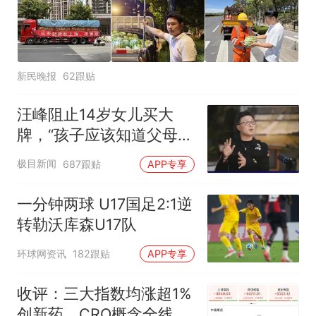
新民晚报
62跟贴
汪峰阻止14岁女儿买大
牌，“孩子应该知道父母的
不易”，称自己买衣服80%
极目新闻
687跟贴
APP专享
都在淘宝
一分钟两球 U17国足2:1逆
转勒沃库森U17队
环球网资讯
182跟贴
APP专享
收评：三大指数均涨超1%
创新药、CRO概念全线走