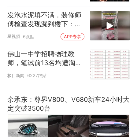
因老师一句“跟我回家”改写了
人生
发泡水泥填不满，装修师
傅检查发现漏到楼下：出
风口未延伸到外墙
星视频
6跟贴
APP专享
佛山一中学招聘物理教
师，笔试前13名均遭淘
汰？教育局：已叫停招
极目新闻
6227跟贴
聘，成立调查组全面核查
余承东：尊界V800、V680新车24小时大
定突破3500台