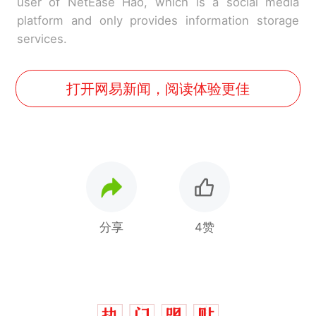
user of NetEase Hao, which is a social media
platform and only provides information storage
services.
打开网易新闻，阅读体验更佳
分享
4赞