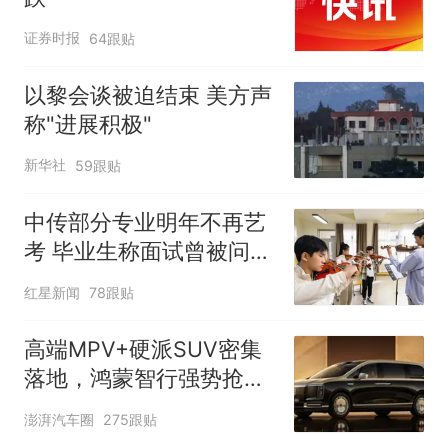
证券时报
64跟贴
以黎会谈被迫结束 美方声
称"进展积极"
新华社
59跟贴
中传部分专业明年不再艺
考 毕业生称面试曾被问
“如何策划晚会” 专家：遏
红星新闻
78跟贴
制“艺考捷径化”
高端MPV+硬派SUV密集
落地，鸿蒙智行强势抢占
自主高端市场制高点
澎湃汽车圈
275跟贴