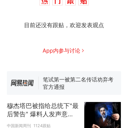
目前还没有跟贴，欢迎发表观点
那个在床头放菜刀的女孩，
热
因老师一句“跟我回家”改写了
人生
费大厨“全国小炒肉大王”称
新
App内参与讨论
号，仅凭视频评出？中国烹饪
协会回应
美国渔民钓获鲨鱼徒手将其拽
回大海 目击者直呼震惊 （视频
来源：参考消息）
笔试第一被第二名传话劝弃考
官方通报
佛山一中学招聘物理教师，笔
试前13名均遭淘汰？教育局：
穆杰塔巴被指给总统下"最
已叫停招聘，成立调查组全面
台风"白海豚"中心附近最大风
后警告" 爆料人发声意味
核查
力已达15级 最新研判
深长
那个在床头放菜刀的女孩，
热
中国新闻周刊
1124跟贴