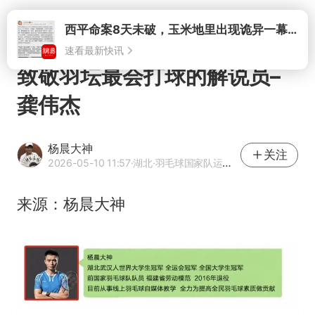
打开
致敬羽坛最会打球的解说员–
龚伟杰
杨晨大神
关注
2026-05-10 11:57
·湖北
·羽毛球国家队运动员
来源：杨晨大神