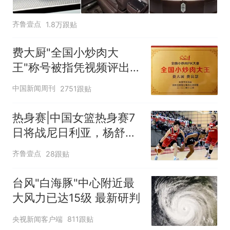
齐鲁壹点
1.8万跟贴
费大厨"全国小炒肉大
王"称号被指凭视频评出
官方回应
中国新闻周刊
2751跟贴
热身赛|中国女篮热身赛7
日将战尼日利亚，杨舒予
有望出战
齐鲁壹点
28跟贴
台风"白海豚"中心附近最
大风力已达15级 最新研判
央视新闻客户端
811跟贴