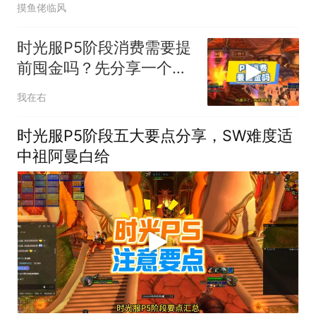
摸鱼佬临风
时光服P5阶段消费需要提
前囤金吗？先分享一个悲
伤的故事
我在右
时光服P5阶段五大要点分享，SW难度适
中祖阿曼白给