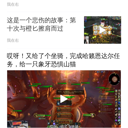
我在右
这是一个悲伤的故事：第
十次与橙匕擦肩而过
我在右
哎呀！又给了个坐骑，完成哈籁恩达尔任
务，给一只象牙恐惧山猫