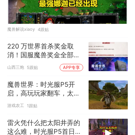
魔兽解说xiaoy
4跟贴
220 万世界首杀奖金取
消！国服魔兽奖金全部转
向社区激励
山西三炮
5跟贴
APP专享
魔兽世界：时光服P5开
启，高玩玩家翻车，太阳
井难度要降吗？
游戏农工
1跟贴
雷火凭什么把太阳井弄的
这么难，时光服P5首日全