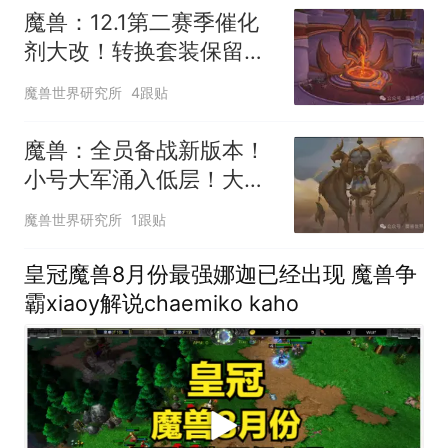
魔兽：12.1第二赛季催化
剂大改！转换套装保留绿
字和特效！
魔兽世界研究所
4跟贴
魔兽：全员备战新版本！
小号大军涌入低层！大秘
玩家数活跃反弹！
魔兽世界研究所
1跟贴
皇冠魔兽8月份最强娜迦已经出现 魔兽争
霸xiaoy解说chaemiko kaho