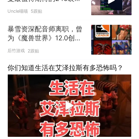
备，第一款垃圾变凤凰直
Uncle喵喵
5跟贴
接无敌！
暴雪资深配音师离职，曾
为《魔兽世界》12.0创作
多首曲目
后竹游戏
2跟贴
你们知道生活在艾泽拉斯有多恐怖吗？