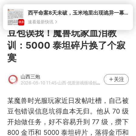
打开
西平命案8天未破，玉米地里出现诡异一幕，我突然想起了欧金中
速看最新快讯
豆包误我！魔兽玩家血泪教
训：5000 泰坦碎片换了个寂
寞
山西三炮
关注
2026-05-10 11:45
·山西
·优质游戏领域创作者
某魔兽时光服玩家近日发帖吐槽，自己被
豆包错误信息坑得血本无归。他从 70 级
开始做任务，好不容易升到 77 级，攒下
800 金币和 5000 泰坦碎片，落得金币和