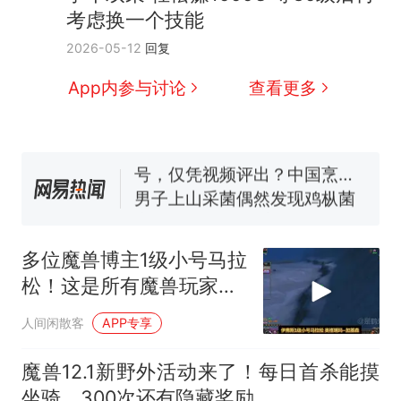
考虑换一个技能
制裁瓜子饺子，美国怕什
热
2026-05-12
回复
么？
那个在床头放菜刀的女孩，
新
App内参与讨论
查看更多
因老师一句“跟我回家”改写了
人生
费大厨“全国小炒肉大王”称
号，仅凭视频评出？中国烹饪
协会回应
男子上山采菌偶然发现鸡枞菌
窝，原地守1天等它长大：挖了
140多朵
美国渔民钓获鲨鱼徒手将其拽
回大海 目击者直呼震惊 （视频
多位魔兽博主1级小号马拉
来源：参考消息）
笔试第一被第二名传话劝弃考
松！这是所有魔兽玩家的
官方通报
狂欢20
制裁瓜子饺子，美国怕什
热
人间闲散客
APP专享
么？
魔兽12.1新野外活动来了！每日首杀能摸
坐骑，300次还有隐藏奖励