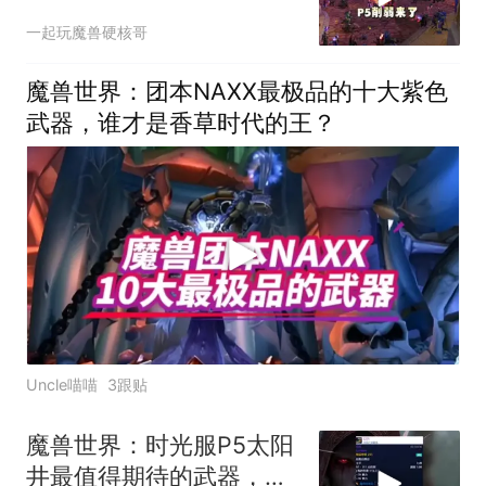
员坐牢！
一起玩魔兽硬核哥
魔兽世界：团本NAXX最极品的十大紫色
武器，谁才是香草时代的王？
Uncle喵喵
3跟贴
魔兽世界：时光服P5太阳
井最值得期待的武器，谁