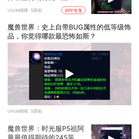
才是阶段第一神兵？
Uncle喵喵
5跟贴
APP专享
魔兽世界：史上自带BUG属性的低等级饰
品，你觉得哪款最恐怖如斯？
Uncle喵喵
5跟贴
魔兽世界：时光服P5祖阿
曼最值得期待的245装