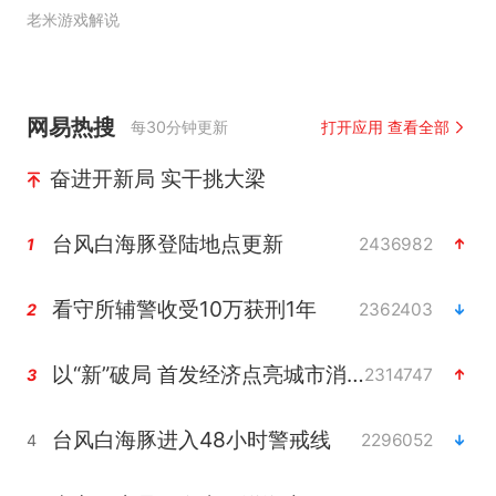
老米游戏解说
网易热搜
每30分钟更新
打开应用 查看全部
奋进开新局 实干挑大梁
台风白海豚登陆地点更新
2436982
1
看守所辅警收受10万获刑1年
2362403
2
以“新”破局 首发经济点亮城市消费活力
2314747
3
台风白海豚进入48小时警戒线
2296052
4