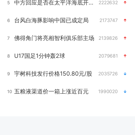
中方回应是否在太平洋海底开采稀土
2222632
5
台风白海豚影响中国已成定局
2173747
6
佛得角门将亮相智利俱乐部主场
2139826
7
U17国足1分钟轰2球
2079681
8
宇树科技发行价格150.80元/股
2035726
9
五粮液渠道价一箱上涨近百元
1990020
10