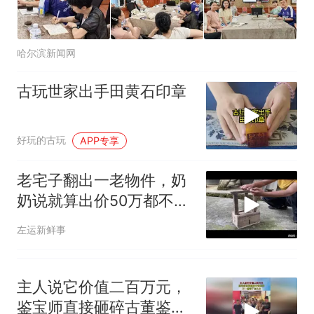
人只有2个厕所；客服回应：并
因老师一句“跟我回家”改写了
非每架飞机都会发放西梅汁
人生
哈尔滨新闻网
古玩世家出手田黄石印章
好玩的古玩
APP专享
老宅子翻出一老物件，奶
奶说就算出价50万都不
卖，拍给大家看看
左运新鲜事
主人说它价值二百万元，
鉴宝师直接砸碎古董鉴