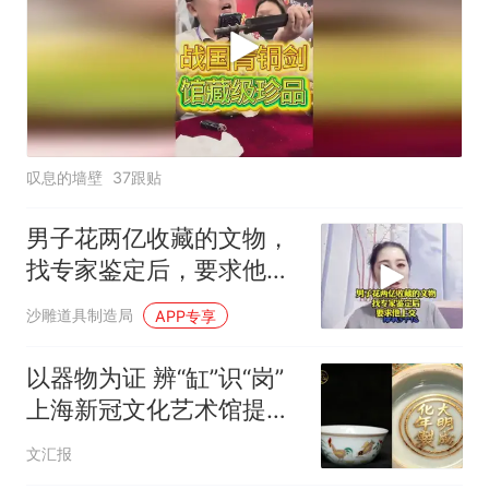
叹息的墙壁
37跟贴
男子花两亿收藏的文物，
找专家鉴定后，要求他上
交
沙雕道具制造局
APP专享
以器物为证 辨“缸”识“岗”
上海新冠文化艺术馆提出
成化鸡纹杯定名新考
文汇报