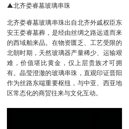
▲北齐娄睿墓玻璃串珠
北齐娄睿墓玻璃串珠出自北齐外戚权臣东
安王娄睿墓葬，是经由丝绸之路远道而来
的西域舶来品。在物资匮乏、工艺受限的
北朝时期，天然玻璃器产量稀少、运输艰
难，价值堪比黄金，仅上层贵族才可拥
有。晶莹澄澈的玻璃串珠，直观印证晋阳
作为丝路东端重要枢纽，与中亚、西亚地
区常态化的商贸往来与文化互动。