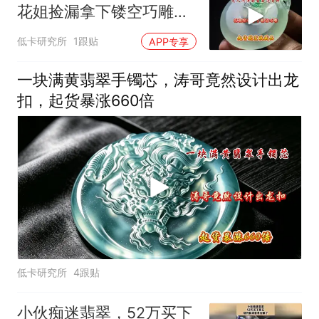
花姐捡漏拿下镂空巧雕，
起货脱变收藏品
低卡研究所
1跟贴
APP专享
一块满黄翡翠手镯芯，涛哥竟然设计出龙
扣，起货暴涨660倍
低卡研究所
4跟贴
小伙痴迷翡翠，52万买下