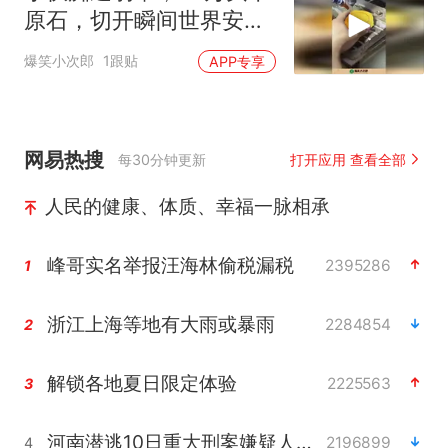
原石，切开瞬间世界安静
了！
爆笑小次郎
1跟贴
APP专享
网易热搜
每30分钟更新
打开应用 查看全部
人民的健康、体质、幸福一脉相承
峰哥实名举报汪海林偷税漏税
2395286
1
浙江上海等地有大雨或暴雨
2284854
2
解锁各地夏日限定体验
2225563
3
河南潜逃10日重大刑案嫌疑人落网
2196899
4