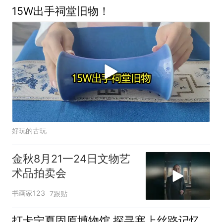
15W出手祠堂旧物！
好玩的古玩
金秋8月21一24日文物艺
术品拍卖会
书画家123
7跟贴
打卡宁夏固原博物馆 探寻塞上丝路记忆