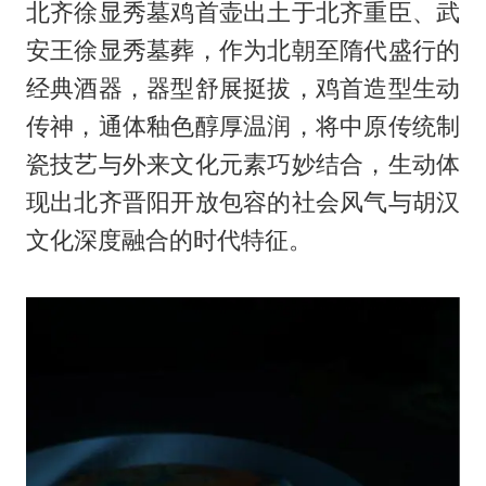
北齐徐显秀墓鸡首壶出土于北齐重臣、武
安王徐显秀墓葬，作为北朝至隋代盛行的
经典酒器，器型舒展挺拔，鸡首造型生动
传神，通体釉色醇厚温润，将中原传统制
瓷技艺与外来文化元素巧妙结合，生动体
现出北齐晋阳开放包容的社会风气与胡汉
文化深度融合的时代特征。