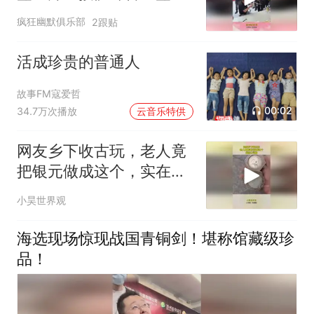
宝，万一砸错了怎么办！
疯狂幽默俱乐部
2跟贴
活成珍贵的普通人
故事FM寇爱哲
00:02
34.7万次播放
云音乐特供
网友乡下收古玩，老人竟
把银元做成这个，实在太
可惜！
小昊世界观
海选现场惊现战国青铜剑！堪称馆藏级珍
品！