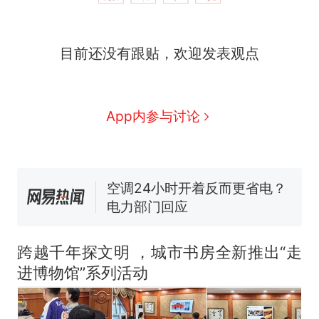
目前还没有跟贴，欢迎发表观点
那个在床头放菜刀的女孩，
热
因老师一句“跟我回家”改写了
人生
搬家报价570元，搬到楼下
新
App内参与讨论
交5060元才肯搬上楼！女子傻
眼了……
佛山一中学招聘物理教师，笔
试前13名均遭淘汰？教育局：
已叫停招聘，成立调查组全面
空调24小时开着反而更省电？
核查
电力部门回应
“不建议大家买深色蛋糕”上热
搜，网友：天塌了！
跨越千年探文明 ，城市书房全新推出“走
南航一航班疑向乘客发放西梅
进博物馆”系列活动
汁，致多名乘客在飞行途中排
队上厕所！乘客：机上100多
那个在床头放菜刀的女孩，
热