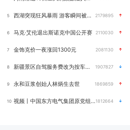
西湖突现狂风暴雨 游客瞬间被浇透
2179895
5
马克·艾伦退出斯诺克中国公开赛
2110030
6
金饰克价一夜涨回1300元
2081130
7
新疆景区自驾服务费改为按车收费
1907827
8
永和豆浆创始人林炳生去世
1869859
9
视频丨中国东方电气集团原党组副书记、董事宋致远被查
1812664
10