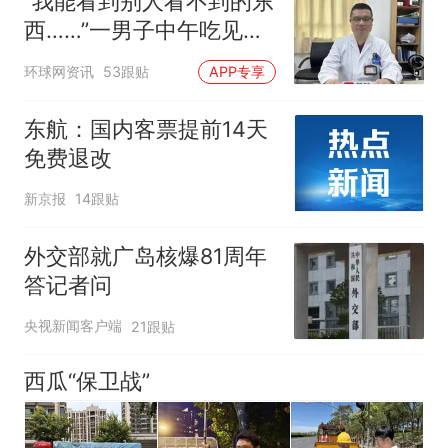
“我能看到别人看不到的东
西……”一男子中午吃见手
青没事，晚上再吃却出现
环球网资讯
53跟贴
APP专享
幻觉被紧急送医！
东航：国内客票提前14天
免费退改
新京报
14跟贴
外交部就广岛核爆81周年
答记者问
央视新闻客户端
21跟贴
西瓜“保卫战”