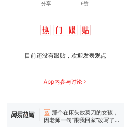
分享
9赞
那个在床头放菜刀的女孩，
热
因老师一句“跟我回家”改写了
人生
制裁瓜子饺子，美国怕什
新
么？
费大厨“全国小炒肉大王”称
目前还没有跟贴，欢迎发表观点
号，仅凭视频评出？中国烹饪
协会回应
男子上山采菌偶然发现鸡枞菌
窝，原地守1天等它长大：挖了
140多朵
美国渔民钓获鲨鱼徒手将其拽
App内参与讨论
回大海 目击者直呼震惊 （视频
来源：参考消息）
笔试第一被第二名传话劝弃考
官方通报
那个在床头放菜刀的女孩，
热
因老师一句“跟我回家”改写了
人生