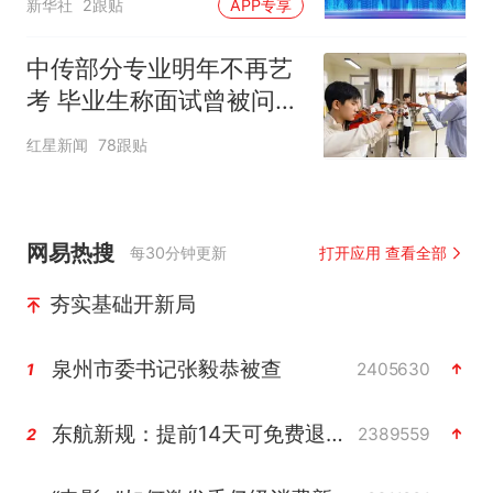
新华社
2跟贴
APP专享
中传部分专业明年不再艺
考 毕业生称面试曾被问
“如何策划晚会” 专家：遏
红星新闻
78跟贴
制“艺考捷径化”
网易热搜
每30分钟更新
打开应用 查看全部
夯实基础开新局
泉州市委书记张毅恭被查
2405630
1
东航新规：提前14天可免费退改签
2389559
2