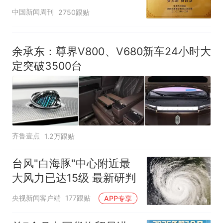
官方回应
中国新闻周刊
2750跟贴
余承东：尊界V800、V680新车24小时大
定突破3500台
齐鲁壹点
1.2万跟贴
台风"白海豚"中心附近最
大风力已达15级 最新研判
央视新闻客户端
177跟贴
APP专享