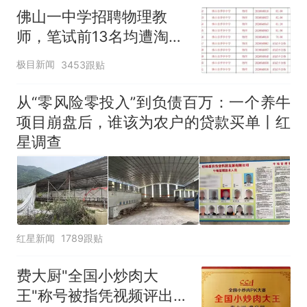
佛山一中学招聘物理教
师，笔试前13名均遭淘
汰？教育局：已叫停招
极目新闻
3453跟贴
聘，成立调查组全面核查
从“零风险零投入”到负债百万：一个养牛
项目崩盘后，谁该为农户的贷款买单丨红
星调查
红星新闻
1789跟贴
费大厨"全国小炒肉大
王"称号被指凭视频评出