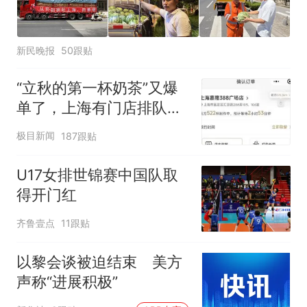
新民晚报
50跟贴
“立秋的第一杯奶茶”又爆
单了，上海有门店排队超
500杯，店员：今天奶茶
极目新闻
187跟贴
店都很忙，要等2个多小
时
U17女排世锦赛中国队取
得开门红
齐鲁壹点
11跟贴
以黎会谈被迫结束 美方
声称“进展积极”