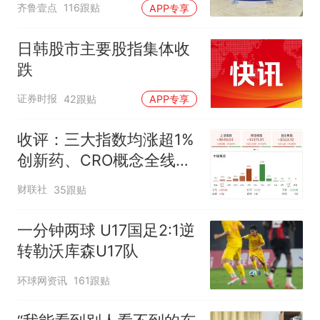
齐鲁壹点
116跟贴
APP专享
日韩股市主要股指集体收
跌
证券时报
42跟贴
APP专享
收评：三大指数均涨超1%
创新药、CRO概念全线走
强
财联社
35跟贴
一分钟两球 U17国足2:1逆
转勒沃库森U17队
环球网资讯
161跟贴