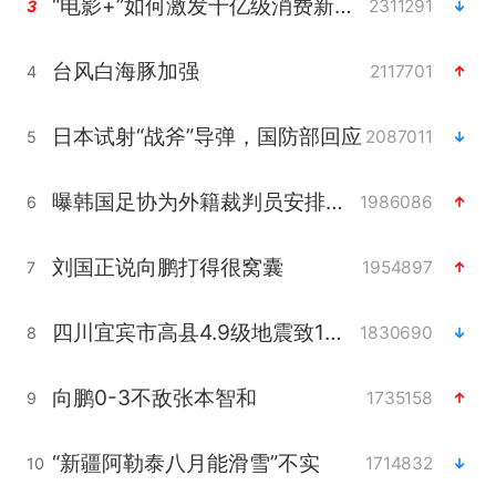
“电影+”如何激发千亿级消费新活力？
2311291
3
台风白海豚加强
2117701
4
日本试射“战斧”导弹，国防部回应
2087011
5
曝韩国足协为外籍裁判员安排色情招待
1986086
6
刘国正说向鹏打得很窝囊
1954897
7
四川宜宾市高县4.9级地震致1人死亡
1830690
8
向鹏0-3不敌张本智和
1735158
9
“新疆阿勒泰八月能滑雪”不实
1714832
10