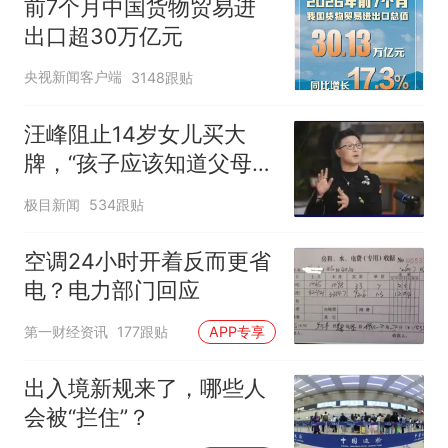
前7个月中国货物贸易进
出口超30万亿元
央视新闻客户端
3148跟贴
汪峰阻止14岁女儿买大
牌，“孩子应该知道父母的
不易”，称自己买衣服80%
极目新闻
534跟贴
都在淘宝
空调24小时开着反而更省
电？电力部门回应
第一财经资讯
177跟贴
APP专享
出入境新规来了，哪些人
会被“拦住”？