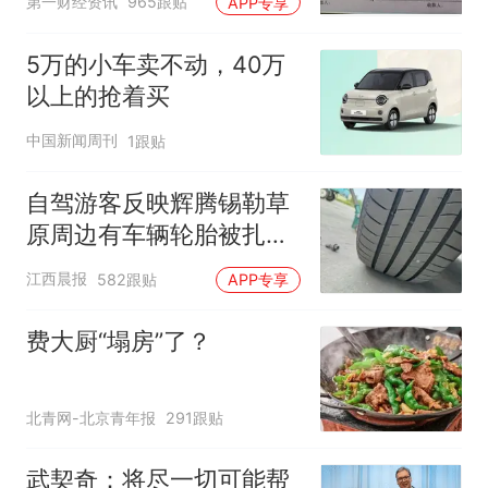
第一财经资讯
965跟贴
APP专享
5万的小车卖不动，40万
以上的抢着买
中国新闻周刊
1跟贴
自驾游客反映辉腾锡勒草
原周边有车辆轮胎被扎，
修理店铺换胎价格高达千
江西晨报
582跟贴
APP专享
元，官方发布情况通报
费大厨“塌房”了？
北青网-北京青年报
291跟贴
武契奇：将尽一切可能帮