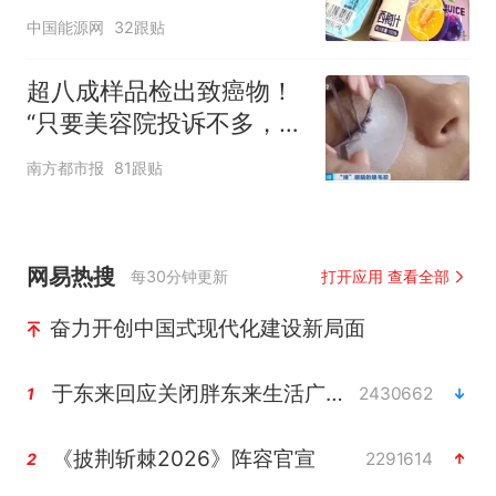
核查是否发放西梅汁
中国能源网
32跟贴
超八成样品检出致癌物！
“只要美容院投诉不多，店
家就不会更换产品”
南方都市报
81跟贴
网易热搜
每30分钟更新
打开应用 查看全部
奋力开创中国式现代化建设新局面
于东来回应关闭胖东来生活广场店
2430662
1
《披荆斩棘2026》阵容官宣
2291614
2