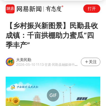
打开
【乡村振兴新图景】民勤县收
成镇：千亩拱棚助力蜜瓜“四
季丰产”
大美民勤
关注
2026-05-10 11:13
·甘肃
·民勤县融媒体中心官方网易号