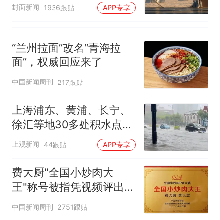
披露
封面新闻
1936跟贴
APP专享
“兰州拉面”改名“青海拉
面”，权威回应来了
中国新闻周刊
217跟贴
上海浦东、黄浦、长宁、
徐汇等地30多处积水点正
在抢排
上观新闻
44跟贴
APP专享
费大厨"全国小炒肉大
王"称号被指凭视频评出
官方回应
中国新闻周刊
2751跟贴