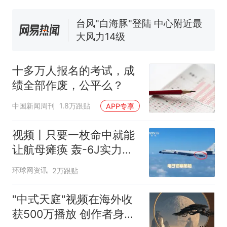
电力部门回应
台风"白海豚"登陆 中心附近最
大风力14级
十多万人报名的考试，成绩
热
全部作废，公平么？
十多万人报名的考试，成
绩全部作废，公平么？
中国新闻周刊
1.8万跟贴
APP专享
视频丨只要一枚命中就能
让航母瘫痪 轰-6J实力有
多强？
环球网资讯
2万跟贴
"中式天庭"视频在海外收
获500万播放 创作者身份