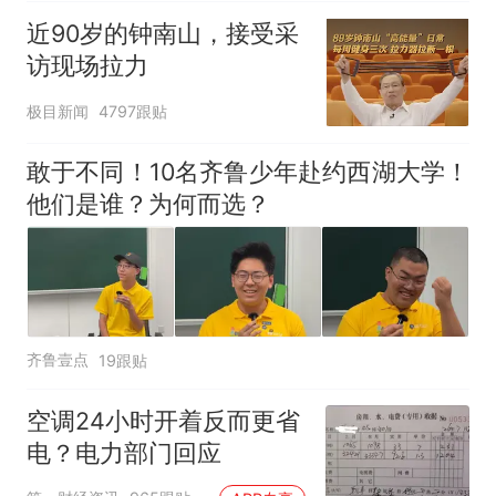
近90岁的钟南山，接受采
访现场拉力
极目新闻
4797跟贴
敢于不同！10名齐鲁少年赴约西湖大学！
他们是谁？为何而选？
齐鲁壹点
19跟贴
空调24小时开着反而更省
电？电力部门回应