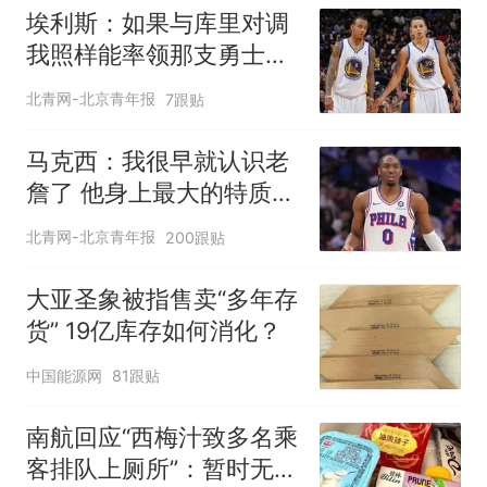
埃利斯：如果与库里对调
我照样能率领那支勇士取
得现在的成就
北青网-北京青年报
7跟贴
马克西：我很早就认识老
詹了 他身上最大的特质就
是谦逊
北青网-北京青年报
200跟贴
大亚圣象被指售卖“多年存
货” 19亿库存如何消化？
中国能源网
81跟贴
南航回应“西梅汁致多名乘
客排队上厕所”：暂时无法