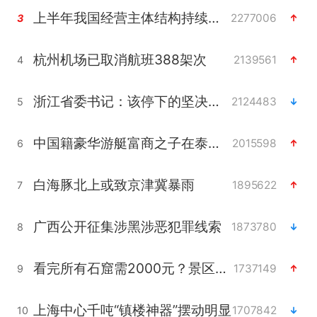
上半年我国经营主体结构持续优化
2277006
3
杭州机场已取消航班388架次
2139561
4
浙江省委书记：该停下的坚决停下来
2124483
5
中国籍豪华游艇富商之子在泰国被杀
2015598
6
白海豚北上或致京津冀暴雨
1895622
7
广西公开征集涉黑涉恶犯罪线索
1873780
8
看完所有石窟需2000元？景区回应
1737149
9
上海中心千吨“镇楼神器”摆动明显
1707842
10