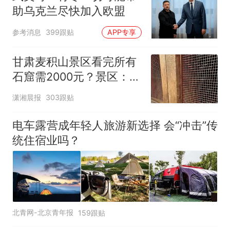
助乌克兰尽快加入欧盟
参考消息
399跟贴
APP专享
甘肃麦积山景区看完所有
石窟需2000元？景区：部
分石窟受特别保护，游客
潇湘晨报
303跟贴
可按需买
电车露营成年轻人旅游新选择 会“冲击”传
统住宿业吗？
北青网-北京青年报
159跟贴