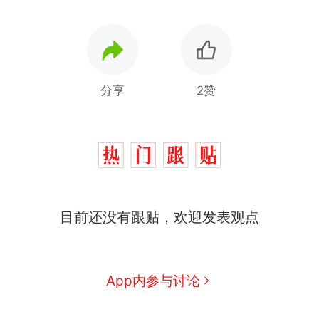
分享
2赞
十多万人报名的考试，成绩
热
全部作废，公平么？
全球唯一没有法定首都的国
新
目前还没有跟贴，欢迎发表观点
家，刚改国名，总统就邀请中
国大使骑行绕了几乎整个国境
搬家报价570元，搬到楼下交
线一圈，还曾两次到中国寻根
5060元才肯搬上楼！女子傻眼
了……
视频丨只要一枚命中就能让航
App内参与讨论
母瘫痪 轰-6J实力有多强？
空调24小时开着反而更省电？