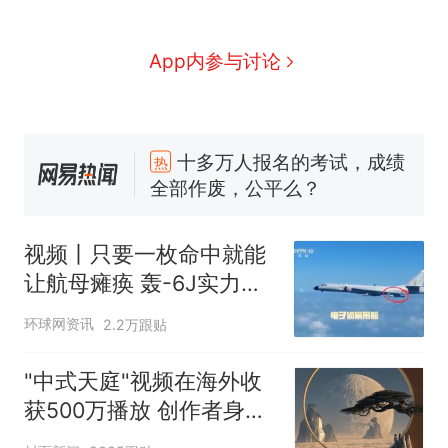
App内参与讨论
十多万人报名的考试，成绩
热
全部作废，公平么？
全球唯一没有法定首都的国
新
家，刚改国名，总统就邀请中
视频丨只要一枚命中就能
国大使骑行绕了几乎整个国境
搬家报价570元，搬到楼下交
让航母瘫痪 轰-6J实力有
线一圈，还曾两次到中国寻根
5060元才肯搬上楼！女子傻眼
多强？
了……
视频丨只要一枚命中就能让航
环球网资讯
2.2万跟贴
母瘫痪 轰-6J实力有多强？
空调24小时开着反而更省电？
"中式天庭"视频在海外收
电力部门回应
获500万播放 创作者身份
5万的小车卖不动，40万以上
披露