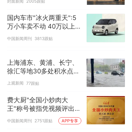
封面新闻
2005跟贴
的抢着买
十多万人报名的考试，成绩
热
国内车市"冰火两重天":5
全部作废，公平么？
万小车卖不动 40万以上
的抢购
中国新闻周刊
3813跟贴
上海浦东、黄浦、长宁、
徐汇等地30多处积水点正
在抢排
上观新闻
77跟贴
费大厨"全国小炒肉大
王"称号被指凭视频评出
官方回应
中国新闻周刊
2751跟贴
APP专享