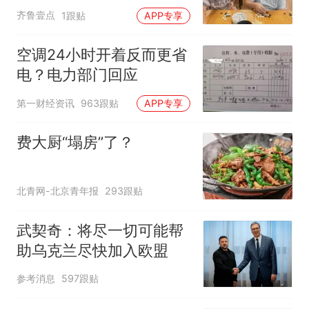
采”走进沂水
齐鲁壹点
1跟贴
APP专享
空调24小时开着反而更省
电？电力部门回应
第一财经资讯
963跟贴
APP专享
费大厨“塌房”了？
北青网-北京青年报
293跟贴
武契奇：将尽一切可能帮
助乌克兰尽快加入欧盟
参考消息
597跟贴