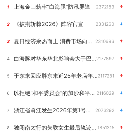
上海金山筑牢“白海豚”防汛屏障
2372183
1
《披荆斩棘2026》阵容官宣
2331260
2
夏日经济乘热而上 消费市场向新而行
2310696
3
白海豚对华东华北影响会大于巴威
2177897
4
于东来回应胖东来近25年老店年底关闭
2117281
5
以拒绝“和平委员会”的加沙和平计划
2116029
6
浙江省甬江发生2026年第1号洪水
2073292
7
独闯南太行的失联女生最后轨迹已确认
1851315
8