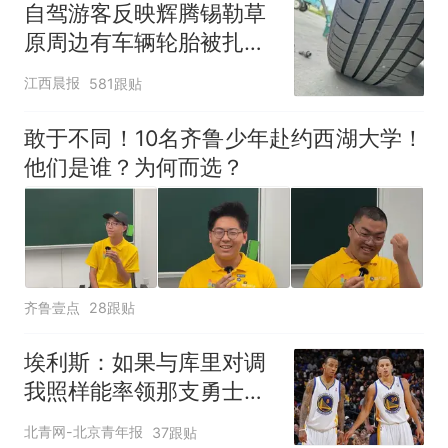
自驾游客反映辉腾锡勒草
原周边有车辆轮胎被扎，
修理店铺换胎价格高达千
江西晨报
581跟贴
元，官方发布情况通报
敢于不同！10名齐鲁少年赴约西湖大学！
他们是谁？为何而选？
齐鲁壹点
28跟贴
埃利斯：如果与库里对调
我照样能率领那支勇士取
得现在的成就
北青网-北京青年报
37跟贴