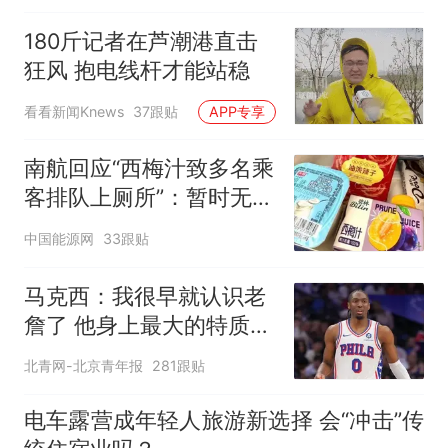
180斤记者在芦潮港直击
狂风 抱电线杆才能站稳
看看新闻Knews
37跟贴
APP专享
南航回应“西梅汁致多名乘
客排队上厕所”：暂时无法
核查是否发放西梅汁
中国能源网
33跟贴
马克西：我很早就认识老
詹了 他身上最大的特质就
是谦逊
北青网-北京青年报
281跟贴
电车露营成年轻人旅游新选择 会“冲击”传