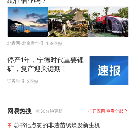
统住宿业吗？
北青网-北京青年报
159跟贴
停产1年，宁德时代重要锂
矿，复产迎关键期！
证券时报
2跟贴
网易热搜
每30分钟更新
打开应用 查看全部
总书记点赞的非遗苗绣焕发新生机