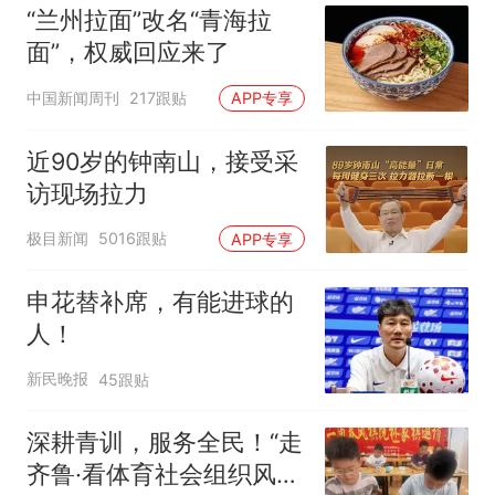
“兰州拉面”改名“青海拉
面”，权威回应来了
中国新闻周刊
217跟贴
APP专享
近90岁的钟南山，接受采
访现场拉力
极目新闻
5016跟贴
APP专享
申花替补席，有能进球的
人！
新民晚报
45跟贴
深耕青训，服务全民！“走
齐鲁·看体育社会组织风