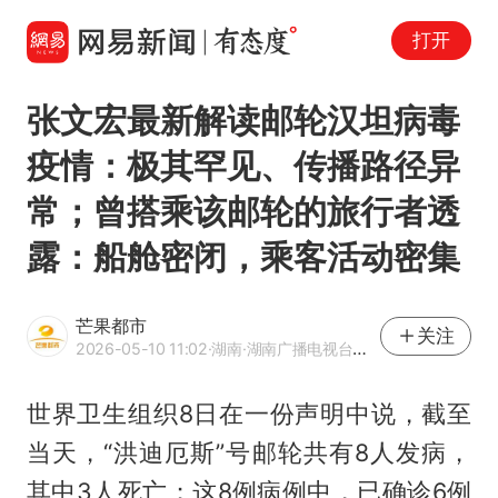
打开
张文宏最新解读邮轮汉坦病毒
疫情：极其罕见、传播路径异
常；曾搭乘该邮轮的旅行者透
露：船舱密闭，乘客活动密集
芒果都市
关注
2026-05-10 11:02
·湖南
·湖南广播电视台都市频道
世界卫生组织8日在一份声明中说，截至
当天，“洪迪厄斯”号邮轮共有8人发病，
其中3人死亡；这8例病例中，已确诊6例