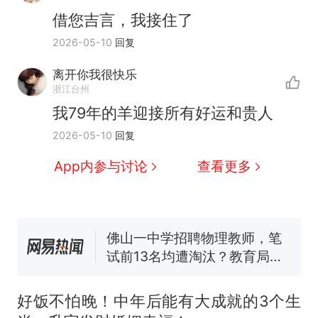
借您吉言，我接住了
2026-05-10
回复
离开你我很快乐
浙江台州
我79年的羊迎接所有好运和贵人
十多万人报名的考试，成绩
热
2026-05-10
回复
全部作废，公平么？
搬家报价570元，搬到楼下
新
App内参与讨论
查看更多
交5060元才肯搬上楼！女子傻
眼了……
空调24小时开着反而更省电？
电力部门回应
佛山一中学招聘物理教师，笔
试前13名均遭淘汰？教育局：
已叫停招聘，成立调查组全面
视频丨只要一枚命中就能让航
核查
母瘫痪 轰-6J实力有多强？
好饭不怕晚！中年后能有大成就的3个生
“不建议大家买深色蛋糕”上热