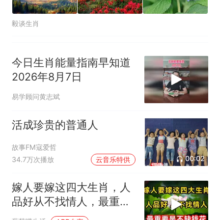
毅谈生肖
今日生肖能量指南早知道
2026年8月7日
易学顾问黄志斌
活成珍贵的普通人
故事FM寇爱哲
00:02
34.7万次播放
云音乐特供
嫁人要嫁这四大生肖，人
品好从不找情人，最重要
是不缺钱花