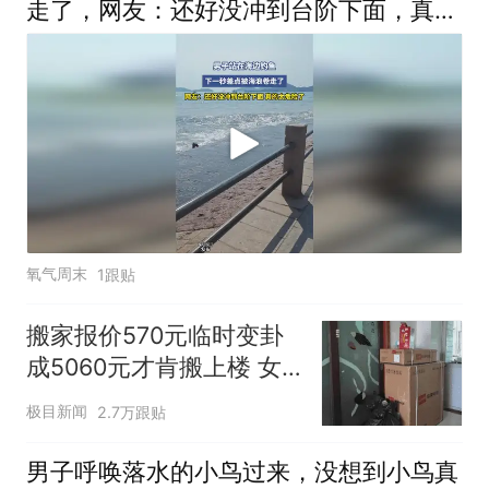
走了，网友：还好没冲到台阶下面，真的
太危险了
氧气周末
1跟贴
搬家报价570元临时变卦
成5060元才肯搬上楼 女
子傻眼
极目新闻
2.7万跟贴
男子呼唤落水的小鸟过来，没想到小鸟真