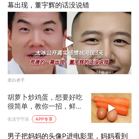
幕出现，董宇辉的话没说错
老白者乎
胡萝卜炒鸡蛋，想要好吃
很简单，教你一招，鲜脆
爽口，吃着真下饭
生活宁宁乐
APP专享
男子把妈妈的头像P进电影里，妈妈看到