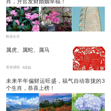
肖，升官发财婚姻幸福！
搜，网友：天塌了！
十多万人报名的考试，成绩
热
全部作废，公平么？
毅谈生肖
属虎、属蛇、属马
星座感悟
4跟贴
未来半年偏财运旺盛，福气自动靠拢的3
个生肖，恭喜上榜！