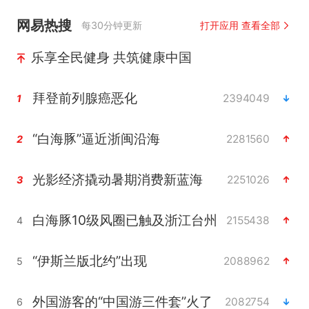
网易热搜
每30分钟更新
打开应用 查看全部
乐享全民健身 共筑健康中国
拜登前列腺癌恶化
2394049
1
“白海豚”逼近浙闽沿海
2281560
2
光影经济撬动暑期消费新蓝海
2251026
3
白海豚10级风圈已触及浙江台州
2155438
4
“伊斯兰版北约”出现
2088962
5
外国游客的“中国游三件套”火了
2082754
6