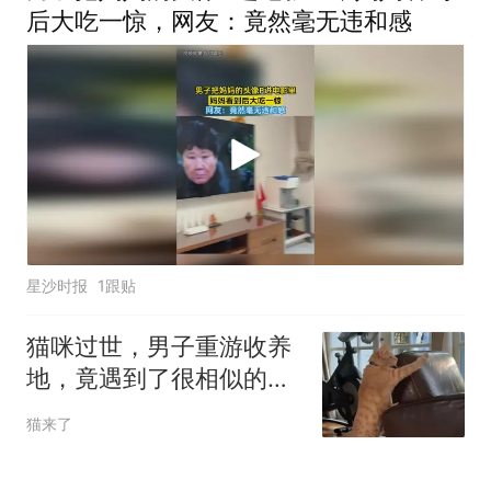
后大吃一惊，网友：竟然毫无违和感
星沙时报
1跟贴
猫咪过世，男子重游收养
地，竟遇到了很相似的猫
咪~网友：爱可以解释一
猫来了
切，带它回家