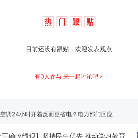
十多万人报名的考试，成绩全部作废，公平么？
热
目前还没有跟贴，欢迎发表观点
全球唯一没有法定首都的国家，刚改国名，总统就
新
骑行绕了几乎整个国境线一圈，还曾两次到中国寻根
有0人参与 来一起讨论吧
5万的小车卖不动，40万以上的抢着买
视频丨只要一枚命中就能让航母瘫痪 轰-6J实力有多
空调24小时开着反而更省电？电力部门回应
浙江人戒备 "白海豚"已创我国纪录 带来严重影响
行正确政绩观】坚持民生优先 推动学习教育