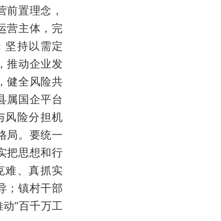
营前置理念，
运营主体，完
；坚持以需定
，推动企业发
，健全风险共
县属国企平台
与风险分担机
格局。要统一
实把思想和行
克难、真抓实
导；镇村干部
动“百千万工