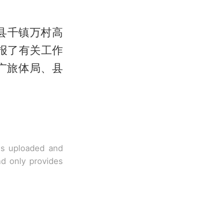
县千镇万村高
报了有关工作
广旅体局、县
 is uploaded and
nd only provides