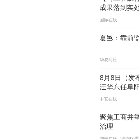
成果落到实
国际在线
夏邑：靠前监
华易商丘
8月8日（
汪华东任阜
中安在线
聚焦工商并
治理
潮南在线（潮南区委