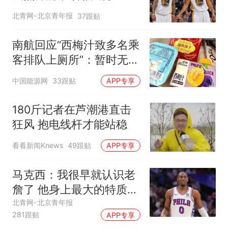
得现在的成就
北青网-北京青年报
37跟贴
南航回应“西梅汁致多名乘
客排队上厕所”：暂时无法
核查是否发放西梅汁
中国能源网
33跟贴
APP专享
180斤记者在芦潮港直击
狂风 抱电线杆才能站稳
看看新闻Knews
49跟贴
APP专享
马克西：我很早就认识老
詹了 他身上最大的特质就
是谦逊
北青网-北京青年报
281跟贴
APP专享