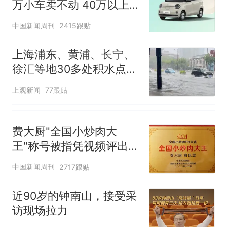
万小车卖不动 40万以上
的抢购
中国新闻周刊
2415跟贴
上海浦东、黄浦、长宁、
徐汇等地30多处积水点正
在抢排
上观新闻
77跟贴
费大厨"全国小炒肉大
王"称号被指凭视频评出
官方回应
中国新闻周刊
2717跟贴
近90岁的钟南山，接受采
访现场拉力