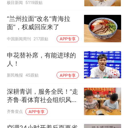
极目新闻
5119跟贴
“兰州拉面”改名“青海拉
面”，权威回应来了
中国新闻周刊
217跟贴
APP专享
申花替补席，有能进球的
人！
新民晚报
45跟贴
APP专享
深耕青训，服务全民！“走
齐鲁·看体育社会组织风
采”走进沂水
齐鲁壹点
APP专享
空调24小时开着反而更省