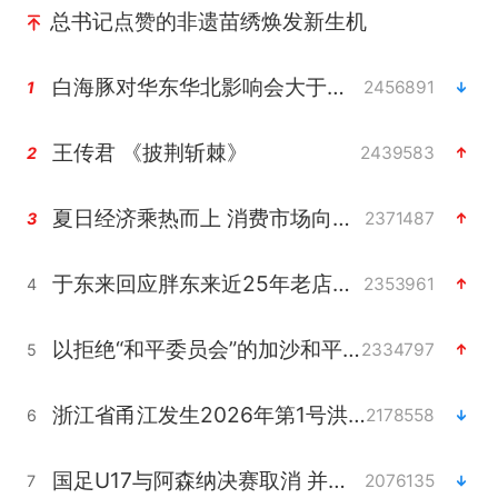
总书记点赞的非遗苗绣焕发新生机
白海豚对华东华北影响会大于巴威
2456891
1
王传君 《披荆斩棘》
2439583
2
夏日经济乘热而上 消费市场向新而行
2371487
3
于东来回应胖东来近25年老店年底关闭
2353961
4
以拒绝“和平委员会”的加沙和平计划
2334797
5
浙江省甬江发生2026年第1号洪水
2178558
6
国足U17与阿森纳决赛取消 并列冠军
2076135
7