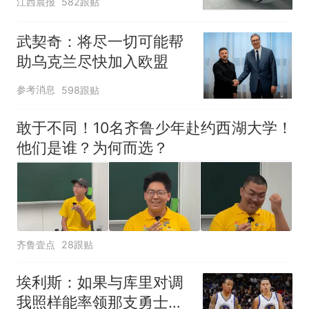
江西晨报
582跟贴
元，官方发布情况通报
武契奇：将尽一切可能帮
助乌克兰尽快加入欧盟
参考消息
598跟贴
敢于不同！10名齐鲁少年赴约西湖大学！
他们是谁？为何而选？
齐鲁壹点
28跟贴
埃利斯：如果与库里对调
我照样能率领那支勇士取