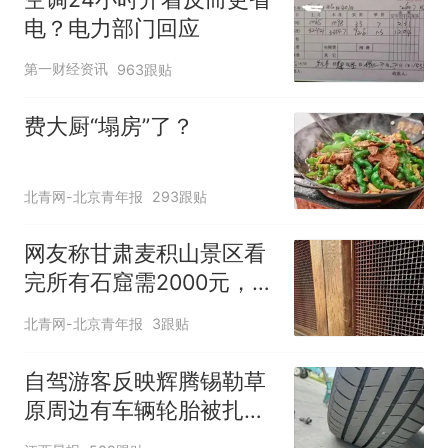
电？电力部门回应
第一财经资讯
963跟贴
费大厨“塌房”了？
北青网-北京青年报
293跟贴
网友称甘肃麦积山景区看
完所有石窟需2000元，景
区：部分石窟受特别保
北青网-北京青年报
3跟贴
护，游客可按需买
自驾游客反映辉腾锡勒草
原周边有车辆轮胎被扎，
修理店铺换胎价格高达千