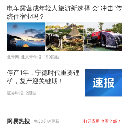
电车露营成年轻人旅游新选择 会“冲击”传
统住宿业吗？
北青网-北京青年报
159跟贴
停产1年，宁德时代重要锂
矿，复产迎关键期！
证券时报
2跟贴
网易热搜
每30分钟更新
打开应用 查看全部