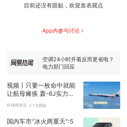
全球唯一没有法定首都的国
新
目前还没有跟贴，欢迎发表观点
家，刚改国名，总统就邀请中
国大使骑行绕了几乎整个国境
搬家报价570元，搬到楼下交
线一圈，还曾两次到中国寻根
5060元才肯搬上楼！女子傻眼
App内参与讨论
了……
视频丨只要一枚命中就能让航
母瘫痪 轰-6J实力有多强？
空调24小时开着反而更省电？
电力部门回应
5万的小车卖不动，40万以上
的抢着买
十多万人报名的考试，成绩
热
视频丨只要一枚命中就能
全部作废，公平么？
让航母瘫痪 轰-6J实力有
多强？
环球网资讯
2.1万跟贴
国内车市"冰火两重天":5