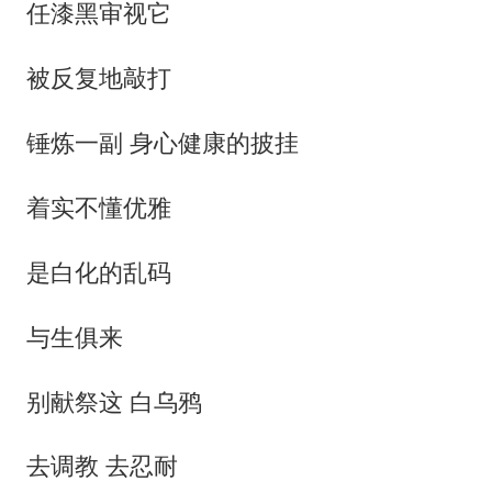
任漆黑审视它
被反复地敲打
锤炼一副 身心健康的披挂
着实不懂优雅
是白化的乱码
与生俱来
别献祭这 白乌鸦
去调教 去忍耐