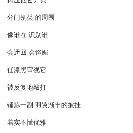
分门别类 的周围
像谁在 识别谁
会迂回 会谄媚
任漆黑审视它
被反复地敲打
锤炼一副 羽翼渐丰的披挂
着实不懂优雅