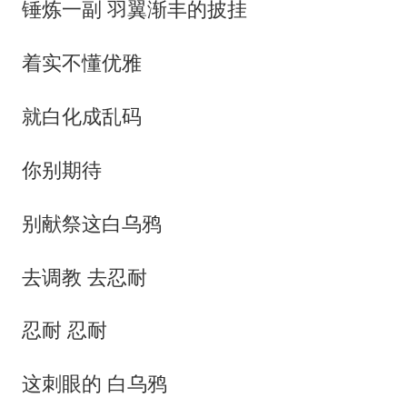
锤炼一副 羽翼渐丰的披挂
着实不懂优雅
就白化成乱码
你别期待
别献祭这白乌鸦
去调教 去忍耐
忍耐 忍耐
这刺眼的 白乌鸦