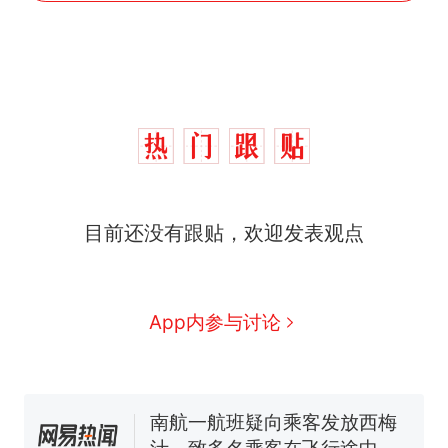
那个在床头放菜刀的女孩，
热
因老师一句“跟我回家”改写了
人生
搬家报价570元，搬到楼下
新
交5060元才肯搬上楼！女子傻
眼了……
佛山一中学招聘物理教师，笔
目前还没有跟贴，欢迎发表观点
试前13名均遭淘汰？教育局：
已叫停招聘，成立调查组全面
空调24小时开着反而更省电？
核查
电力部门回应
“不建议大家买深色蛋糕”上热
App内参与讨论
搜，网友：天塌了！
南航一航班疑向乘客发放西梅
汁，致多名乘客在飞行途中排
队上厕所！乘客：机上100多
那个在床头放菜刀的女孩，
热
人只有2个厕所；客服回应：并