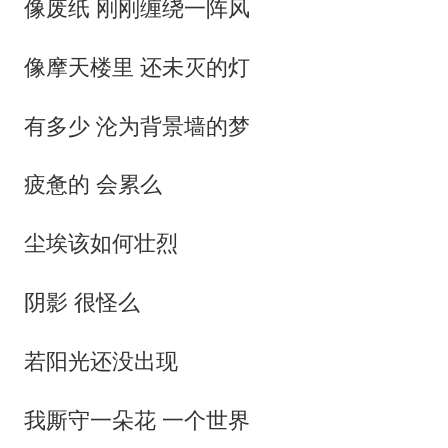
像废纸 刚刚缠绕一阵风
像摩天楼里 还未灭的灯
有多少 沦为背景墙的梦
疲惫的 会累么
尘埃该如何壮烈
阴影 很怪么
若阳光还没出现
我厮守一朵花 一个世界