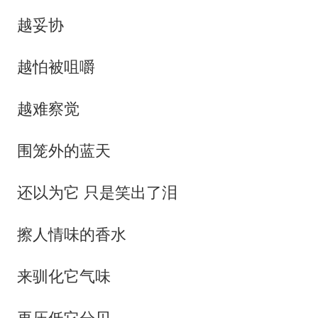
越妥协
越怕被咀嚼
越难察觉
围笼外的蓝天
还以为它 只是笑出了泪
擦人情味的香水
来驯化它气味
再压低它分贝