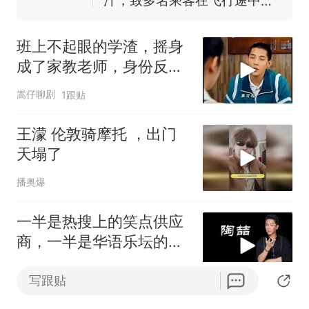
因老师一句“跟我回家”改写了
非每架飞机都会发放西梅汁
人生
班上不起眼的学渣，摇身
成了家教老师，身份反转
太精彩
嵩仔聊剧
1跟贴
王濛 伦敦骑摩托 ，出门
天塌了
播奥爆
一半是热搜上的笑点供应
商，一半是华语乐坛的
R&B铺路人
晚风拾音
1跟贴
APP专享
写跟贴