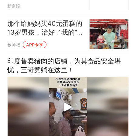
新京报
那个给妈妈买40元蛋糕的
13岁男孩，治好了我的“精
致养娃”焦虑
教师吧
APP专享
印度售卖猪肉的店铺，为其食品安全堪
忧，三哥竟躺在这里！