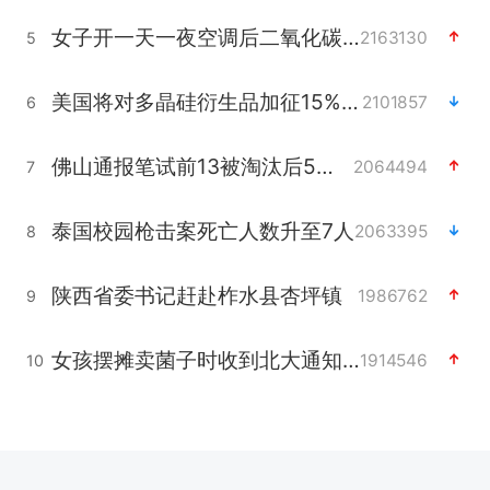
女子开一天一夜空调后二氧化碳中毒
2163130
5
美国将对多晶硅衍生品加征15%关税
2101857
6
佛山通报笔试前13被淘汰后5名进体检
2064494
7
泰国校园枪击案死亡人数升至7人
2063395
8
陕西省委书记赶赴柞水县杏坪镇
1986762
9
女孩摆摊卖菌子时收到北大通知书
1914546
10