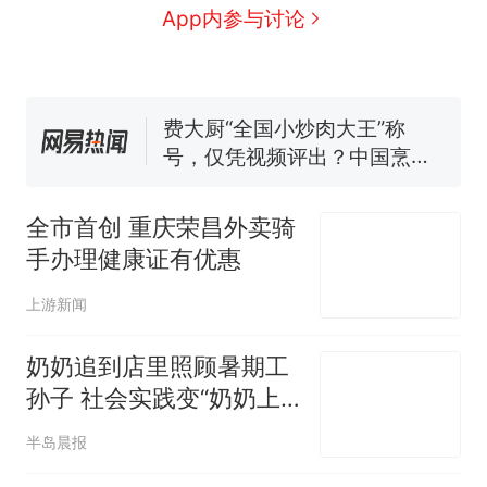
那个在床头放菜刀的女孩，
热
App内参与讨论
因老师一句“跟我回家”改写了
人生
制裁瓜子饺子，美国怕什
新
么？
费大厨“全国小炒肉大王”称
号，仅凭视频评出？中国烹饪
协会回应
男子上山采菌偶然发现鸡枞菌
窝，原地守1天等它长大：挖了
全市首创 重庆荣昌外卖骑
140多朵
美国渔民钓获鲨鱼徒手将其拽
手办理健康证有优惠
回大海 目击者直呼震惊 （视频
来源：参考消息）
笔试第一被第二名传话劝弃考
上游新闻
官方通报
那个在床头放菜刀的女孩，
奶奶追到店里照顾暑期工
热
因老师一句“跟我回家”改写了
孙子 社会实践变“奶奶上
人生
班”他一脸无奈
半岛晨报