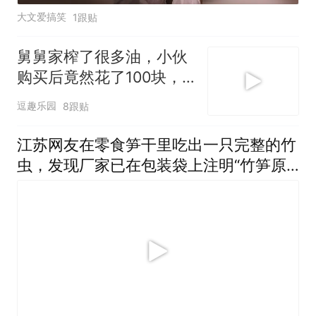
大文爱搞笑
1跟贴
舅舅家榨了很多油，小伙
购买后竟然花了100块，
瞬间亲人变仇人
逗趣乐园
8跟贴
江苏网友在零食笋干里吃出一只完整的竹
虫，发现厂家已在包装袋上注明“竹笋原
生态，无法避免有竹虫”