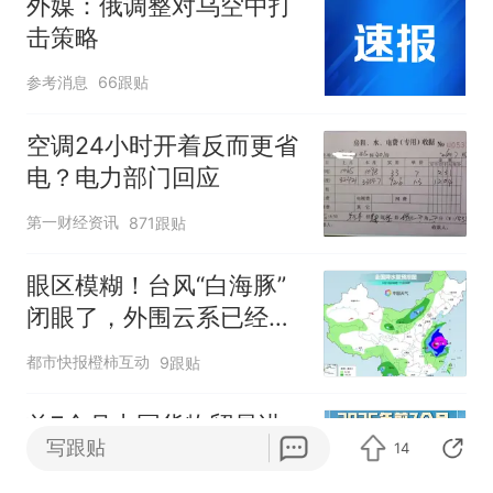
外媒：俄调整对乌空中打
击策略
参考消息
66跟贴
空调24小时开着反而更省
电？电力部门回应
第一财经资讯
871跟贴
眼区模糊！台风“白海豚”
闭眼了，外围云系已经触
及浙江，浙江、上海等地
都市快报橙柿互动
9跟贴
位于台风危险半圆
前7个月中国货物贸易进
写跟贴
14
出口超30万亿元
央视新闻客户端