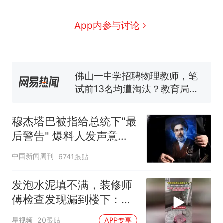
因老师一句“跟我回家”改写了
人生
费大厨“全国小炒肉大王”称
新
App内参与讨论
号，仅凭视频评出？中国烹饪
协会回应
台风"白海豚"中心附近最大风
力已达15级 最新研判
佛山一中学招聘物理教师，笔
试前13名均遭淘汰？教育局：
已叫停招聘，成立调查组全面
笔试第一被第二名传话劝弃考
核查
官方通报
穆杰塔巴被指给总统下"最
享界G9车型预售价公布：
后警告" 爆料人发声意味
43.98万起
深长
那个在床头放菜刀的女孩，
热
中国新闻周刊
6741跟贴
因老师一句“跟我回家”改写了
人生
发泡水泥填不满，装修师
傅检查发现漏到楼下：出
风口未延伸到外墙
星视频
20跟贴
APP专享