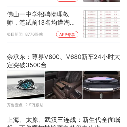
佛山一中学招聘物理教
师，笔试前13名均遭淘
汰？教育局：已叫停招
极目新闻
8776跟贴
APP专享
聘，成立调查组全面核查
余承东：尊界V800、V680新车24小时大
定突破3500台
齐鲁壹点
2.9万跟贴
上海、太原、武汉三连战：新生代全面崛