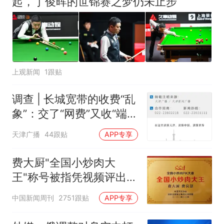
起，丁俊晖的世锦赛之梦仍未止步
上观新闻
1跟贴
调查 | 长城宽带的收费“乱
象”：交了“网费”又收“端口
费”，退费没着落，使用期
天津广播
44跟贴
APP专享
可延长到2037年
费大厨"全国小炒肉大
王"称号被指凭视频评出
官方回应
中国新闻周刊
2751跟贴
APP专享