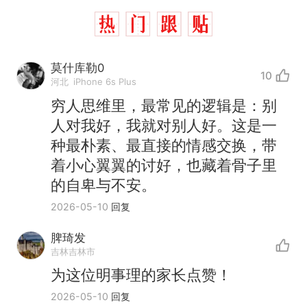
莫什库勒0
10
河北
iPhone 6s Plus
穷人思维里，最常见的逻辑是：别
人对我好，我就对别人好。这是一
种最朴素、最直接的情感交换，带
着小心翼翼的讨好，也藏着骨子里
的自卑与不安。
2026-05-10
回复
脾琦发
那个在床头放菜刀的女孩，
热
吉林吉林市
因老师一句“跟我回家”改写了
为这位明事理的家长点赞！
人生
制裁瓜子饺子，美国怕什
新
2026-05-10
回复
么？