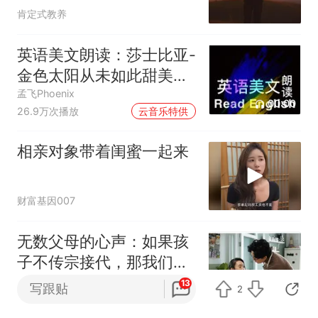
件接纳呢？
肯定式教养
英语美文朗读：莎士比亚-
金色太阳从未如此甜美吻
过
孟飞Phoenix
00:00
26.9万次播放
云音乐特供
相亲对象带着闺蜜一起来
财富基因007
无数父母的心声：如果孩
子不传宗接代，那我们养
他们长大，有什么意义？
13
写跟贴
2
舒山有鹿