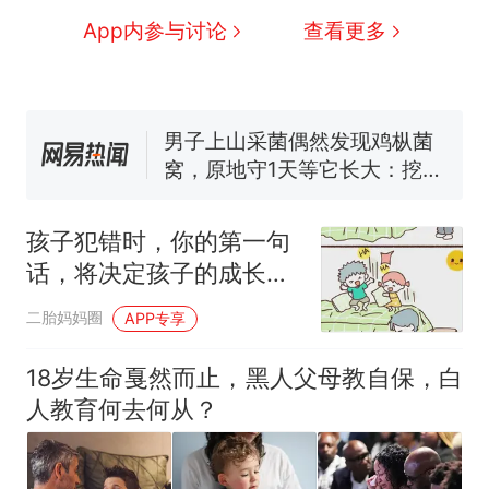
费大厨“全国小炒肉大王”称
App内参与讨论
查看更多
号，仅凭视频评出？中国烹饪
协会回应
男子上山采菌偶然发现鸡枞菌
窝，原地守1天等它长大：挖了
140多朵
美国渔民钓获鲨鱼徒手将其拽
回大海 目击者直呼震惊 （视频
来源：参考消息）
笔试第一被第二名传话劝弃考
官方通报
孩子犯错时，你的第一句
那个在床头放菜刀的女孩，
热
话，将决定孩子的成长方
因老师一句“跟我回家”改写了
向
人生
二胎妈妈圈
APP专享
18岁生命戛然而止，黑人父母教自保，白
人教育何去何从？