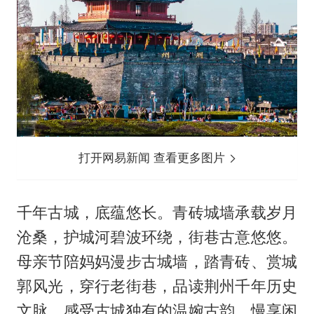
打开网易新闻 查看更多图片
千年古城，底蕴悠长。青砖城墙承载岁月
沧桑，护城河碧波环绕，街巷古意悠悠。
母亲节陪妈妈漫步古城墙，踏青砖、赏城
郭风光，穿行老街巷，品读荆州千年历史
文脉，感受古城独有的温婉古韵，慢享闲