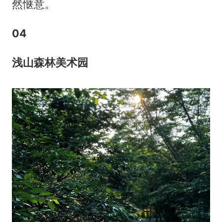
然惬意。
0
4
浅山森林美术园