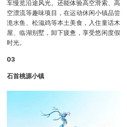
车慢览沿途风光。还能体验高空滑索、高
空漂流等趣味项目，在运动休闲小镇品尝
洈水鱼、松滋鸡等本土美食，入住童话木
屋、临湖别墅，卸下疲惫，享受悠闲度假
时光。
0
3
石首桃源小镇