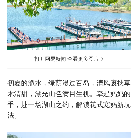
打开网易新闻 查看更多图片
初夏的洈水，绿荫漫过百岛，清风裹挟草
木清甜，湖光山色满目生机。牵起妈妈的
手，赴一场湖山之约，解锁花式宠妈新玩
法。