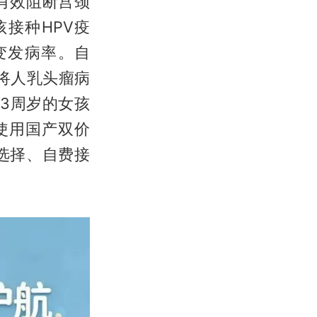
有效阻断宫颈
接种HPV疫
变发病率。自
国将人乳头瘤病
13周岁的女孩
使用国产双价
选择、自费接