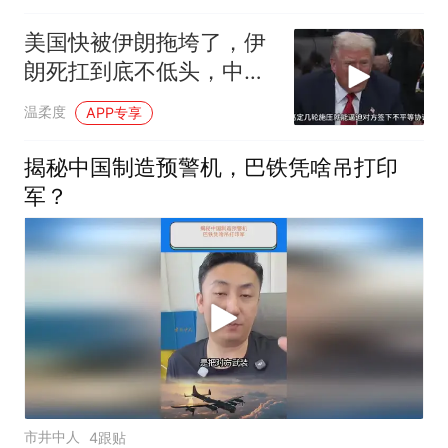
美国快被伊朗拖垮了，伊
朗死扛到底不低头，中国
反而迎来新机遇？
温柔度
APP专享
揭秘中国制造预警机，巴铁凭啥吊打印
军？
市井中人
4跟贴