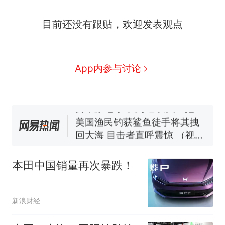
那个在床头放菜刀的女孩，
热
目前还没有跟贴，欢迎发表观点
因老师一句“跟我回家”改写了
人生
制裁瓜子饺子，美国怕什
新
么？
费大厨“全国小炒肉大王”称
App内参与讨论
号，仅凭视频评出？中国烹饪
协会回应
男子上山采菌偶然发现鸡枞菌
窝，原地守1天等它长大：挖了
140多朵
美国渔民钓获鲨鱼徒手将其拽
回大海 目击者直呼震惊 （视频
来源：参考消息）
笔试第一被第二名传话劝弃考
官方通报
本田中国销量再次暴跌！
那个在床头放菜刀的女孩，
热
因老师一句“跟我回家”改写了
人生
新浪财经