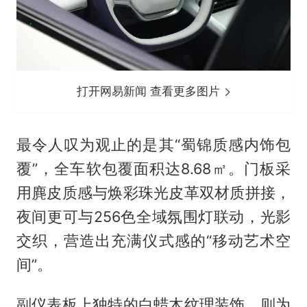
打开网易新闻 查看更多图片
最令人叹为观止的是其“蜀锦质感内饰包
覆”，全车软包覆面积达8.68㎡。门板采
用麂皮质感与焕彩珠光皮革双材质拼接，
夜间更可与256色全域氛围灯联动，光影
交织，营造出充满仪式感的“移动艺术空
间”。
副仪表板上独特的白蜡木纹理装饰，则为