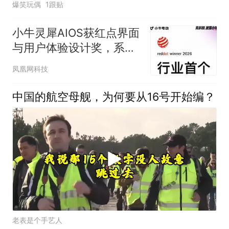
爆笑玩偶
1跟贴
小牛灵犀AIOS获红点界面
与用户体验设计奖，系两
轮车行业首款
凤凰网科技
中国的航空母舰，为何要从16号开始编？
老表是个手艺人