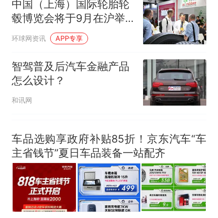
中国（上海）国际轮胎轮
毂博览会将于9月在沪举
办
环球网资讯
APP专享
智驾普及后汽车金融产品
怎么设计？
和讯网
车品选购享政府补贴85折！京东汽车“车
主省钱节”夏日车品装备一站配齐