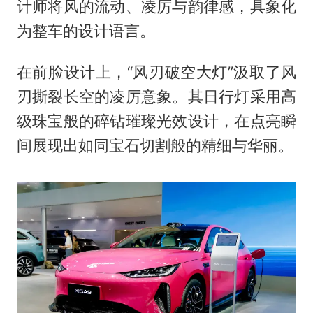
计师将风的流动、凌厉与韵律感，具象化
为整车的设计语言。
在前脸设计上，“风刃破空大灯”汲取了风
刃撕裂长空的凌厉意象。其日行灯采用高
级珠宝般的碎钻璀璨光效设计，在点亮瞬
间展现出如同宝石切割般的精细与华丽。