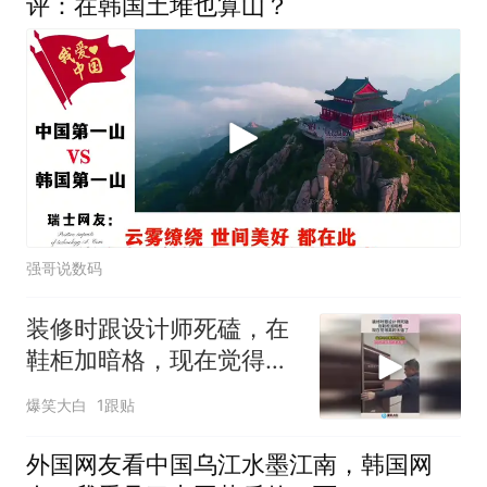
评：在韩国土堆也算山？
强哥说数码
装修时跟设计师死磕，在
鞋柜加暗格，现在觉得真
的太值了！
爆笑大白
1跟贴
外国网友看中国乌江水墨江南，韩国网