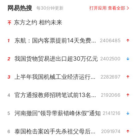
网易热搜
每30分钟更新
打开应用 查看全部
东方之约 相约未来
东航：国内客票提前14天免费退改
2406485
1
我国货物贸易进出口超30万亿元
2402500
2
上半年我国机械工业经济运行稳中有进
2282697
3
官方通报教师招聘笔试前13名被淘汰
2192066
4
河南撤回“领导带薪错峰休假”通知
2141216
5
泰国枪击案凶手先杀祖父母后行凶
2091974
6