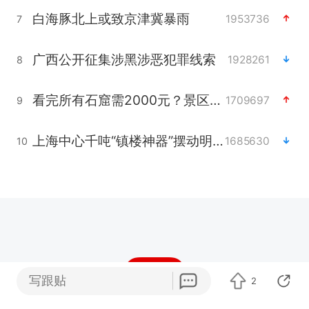
白海豚北上或致京津冀暴雨
1953736
7
广西公开征集涉黑涉恶犯罪线索
1928261
8
看完所有石窟需2000元？景区回应
1709697
9
上海中心千吨“镇楼神器”摆动明显
1685630
10
写跟贴
2