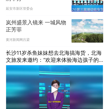
延安市新区管委会
岚州盛景入镜来 一城风物
正芳菲
黄河新闻网吕梁
长沙11岁杀鱼妹妹想去北海搞海货，北海
文旅发来邀约：“欢迎来体验海边孩子的
快乐”