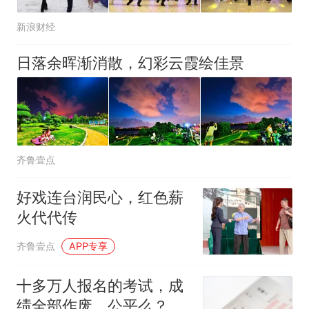
新浪财经
日落余晖渐消散，幻彩云霞绘佳景
齐鲁壹点
好戏连台润民心，红色薪
火代代传
齐鲁壹点
APP专享
十多万人报名的考试，成
绩全部作废，公平么？