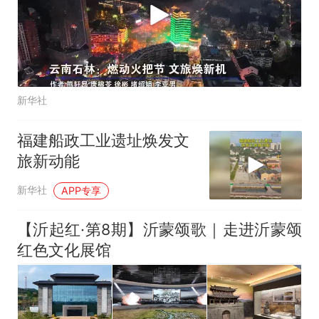
新华社
福建船政工业遗址焕发文
旅新动能
新华社
APP专享
【沂起红·第8期】沂蒙颂歌｜走进沂蒙颂
红色文化展馆