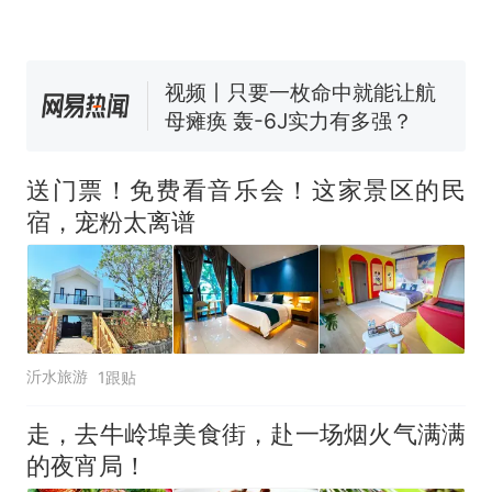
线一圈，还曾两次到中国寻根
5060元才肯搬上楼！女子傻眼
了……
视频丨只要一枚命中就能让航
母瘫痪 轰-6J实力有多强？
空调24小时开着反而更省电？
电力部门回应
台风"白海豚"登陆 中心附近最
大风力14级
送门票！免费看音乐会！这家景区的民
十多万人报名的考试，成绩
宿，宠粉太离谱
热
全部作废，公平么？
沂水旅游
1跟贴
走，去牛岭埠美食街，赴一场烟火气满满
的夜宵局！