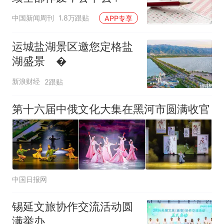
中国新闻周刊
1.8万跟贴
APP专享
运城盐湖景区邀您定格盐
湖盛景 �
新浪财经
2跟贴
第十六届中俄文化大集在黑河市圆满收官
中国日报网
锡延文旅协作交流活动圆
满举办