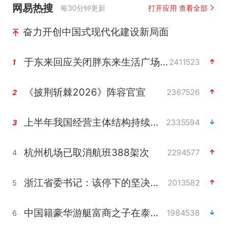
网易热搜
每30分钟更新
打开应用 查看全部
奋力开创中国式现代化建设新局面
于东来回应关闭胖东来生活广场店
2411523
1
《披荆斩棘2026》阵容官宣
2367526
2
上半年我国经营主体结构持续优化
2335594
3
杭州机场已取消航班388架次
2294577
4
浙江省委书记：该停下的坚决停下来
2013582
5
中国籍豪华游艇富商之子在泰国被杀
1984538
6