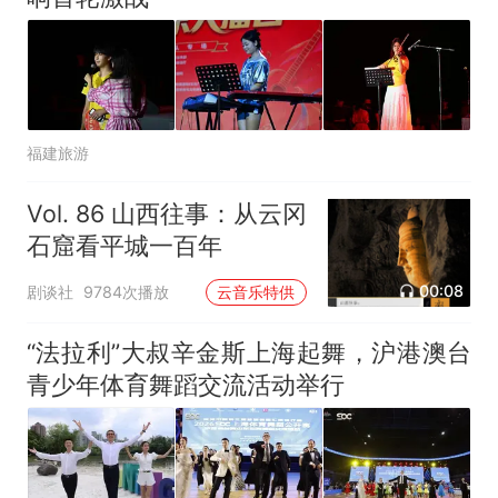
福建旅游
Vol. 86 山西往事：从云冈
石窟看平城一百年
00:08
剧谈社
9784次播放
云音乐特供
“法拉利”大叔辛金斯上海起舞，沪港澳台
青少年体育舞蹈交流活动举行