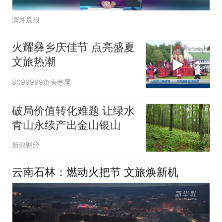
潇湘晨报
火耀彝乡庆佳节 点亮盛夏
文旅热潮
8099999街头巷尾
破局价值转化难题 让绿水
青山永续产出金山银山
新浪财经
云南石林：燃动火把节 文旅焕新机