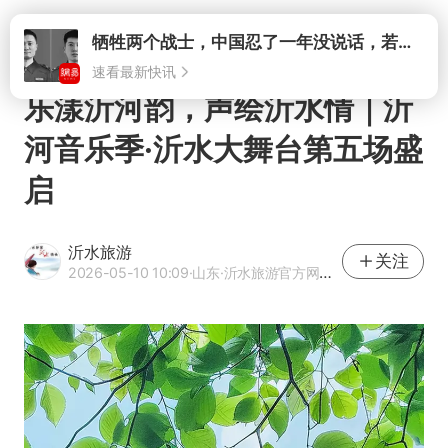
打开
乐漾沂河韵，声绘沂水情｜沂
河音乐季·沂水大舞台第五场盛
启
沂水旅游
关注
2026-05-10 10:09
·山东
·沂水旅游官方网易号