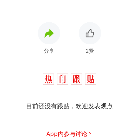
分享
2赞
十多万人报名的考试，成绩
热
目前还没有跟贴，欢迎发表观点
全部作废，公平么？
全球唯一没有法定首都的国
新
家，刚改国名，总统就邀请中
App内参与讨论
国大使骑行绕了几乎整个国境
搬家报价570元，搬到楼下交