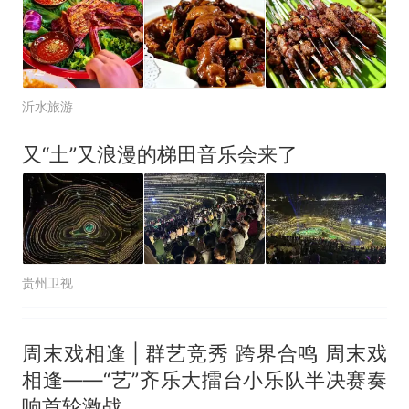
沂水旅游
又“土”又浪漫的梯田音乐会来了
贵州卫视
周末戏相逢 | 群艺竞秀 跨界合鸣 周末戏
相逢——“艺”齐乐大擂台小乐队半决赛奏
响首轮激战