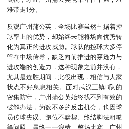
难带走1分。
反观广州蒲公英，全场比赛虽然占据着控
球率上的优势，却始终未能将场面优势转
化为真正的进攻威胁。球队的控球大多停
留在中场传导，缺乏向前推进的穿透力与
进攻端的创造力，这种现象之前并没有，
尤其是连胜期间，此役出现，相信与大家
状态不好息息相关。面对武汉三镇B队的
密集防守，广州蒲公英始终找不到有效的
破解办法，为数不多的反击机会，也因球
员传球失误、跑位不默契、终结脚法粗糙
等问题，最终一一浪费。整场比赛，广州