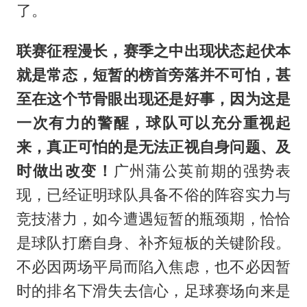
了。
联赛征程漫长，赛季之中出现状态起伏本
就是常态，短暂的榜首旁落并不可怕，甚
至在这个节骨眼出现还是好事，因为这是
一次有力的警醒，球队可以充分重视起
来，真正可怕的是无法正视自身问题、及
时做出改变！
广州蒲公英前期的强势表
现，已经证明球队具备不俗的阵容实力与
竞技潜力，如今遭遇短暂的瓶颈期，恰恰
是球队打磨自身、补齐短板的关键阶段。
不必因两场平局而陷入焦虑，也不必因暂
时的排名下滑失去信心，足球赛场向来是