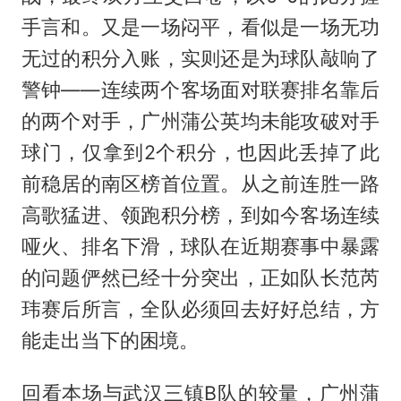
手言和。又是一场闷平，看似是一场无功
无过的积分入账，实则还是为球队敲响了
警钟——连续两个客场面对联赛排名靠后
的两个对手，广州蒲公英均未能攻破对手
球门，仅拿到2个积分，也因此丢掉了此
前稳居的南区榜首位置。从之前连胜一路
高歌猛进、领跑积分榜，到如今客场连续
哑火、排名下滑，球队在近期赛事中暴露
的问题俨然已经十分突出，正如队长范芮
玮赛后所言，全队必须回去好好总结，方
能走出当下的困境。
回看本场与武汉三镇B队的较量，广州蒲