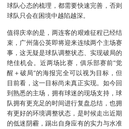
球队心态的梳理，都需要快速完善，否则
球队只会在困境中越陷越深。
值得庆幸的是，两连客的艰难征程已经结
束，广州蒲公英即将迎来连续两个主场赛
事，这无疑是球队调整状态、实现破局的
绝佳机会。近两场比赛，俱乐部赛前“觉
醒＋破局”的海报完全可以视为目标，但
目前看，这一目标尚未真正实现。如今回
到熟悉的主场，拥有球迷的现场支持，球
队拥有更充足的时间进行复盘总结，也拥
有更好的环境调整状态，是时候走出近期
的低迷阴霾，踢出自身应有的实力与水准