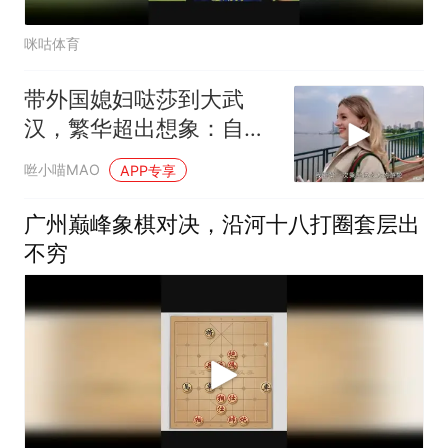
咪咕体育
带外国媳妇哒莎到大武
汉，繁华超出想象：自己
就是村里来的
咝小喵MAO
APP专享
广州巅峰象棋对决，沿河十八打圈套层出
不穷