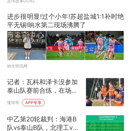
足球故事GOAL
进步很明显!过个小年!苏超盐城1:1补时绝
平无锡!响水第二现场沸腾了
响水明讯网
记者：瓦科和泽卡没参加
泰山队赛前合练，在场边
进行慢跑恢复
懂球帝
APP专享
中乙第20轮裁判：海港B
队vs泰山B队，北理工vs