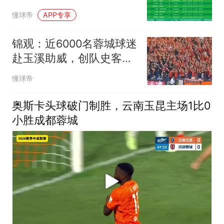
赛更达启用VAR
懂球帝
APP专享
锦观：近6000名蓉城球迷
赴玉溪助威，创队史客场
观赛人数新高
懂球帝
奥斯卡头球破门制胜，云南玉昆主场1比0
小胜成都蓉城