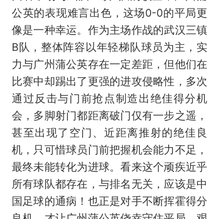
公英的表现难言出色，这场0-0的平局更
像是一种幸运。作为主场作战的武汉三镇
B队，整体阵容以年轻梯队球员为主，实
力与广州蒲公英存在一定差距，但他们在
比赛中却踢出了更强的进攻侵略性，多次
通过反击与门前抢点制造出绝佳得分机
会，多脚射门都距离破门仅有一步之遥，
甚至出现了空门、近距离推射的绝佳良
机，只可惜球员门前把握机会能力不足，
最终未能转化为进球。看来这个顽疾近乎
所有球队都存在，与排名无关，应该是中
国足球的通病！也正是对手不断挥霍得分
良机，才让广州蒲公英侥幸守住平局，艰