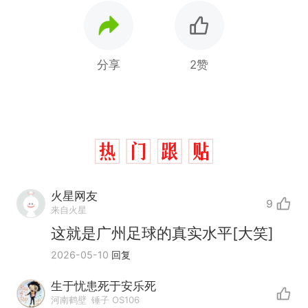
分享
2赞
火星网友
9
来自火星
这就是广州足球的真实水平[大笑]
2026-05-10
回复
生于忧患死于安乐死
河南鹤壁
锤子 OS106