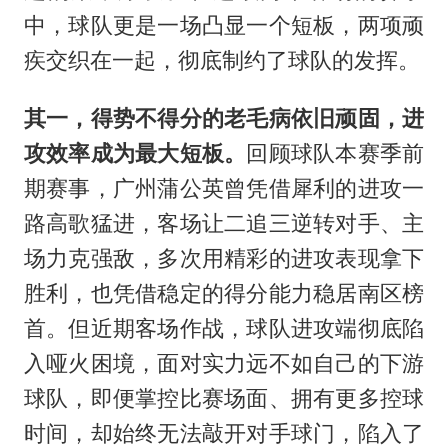
中，球队更是一场凸显一个短板，两项顽
疾交织在一起，彻底制约了球队的发挥。
其一，得势不得分的老毛病依旧顽固，进
攻效率成为最大短板。
回顾球队本赛季前
期赛事，广州蒲公英曾凭借犀利的进攻一
路高歌猛进，客场让二追三逆转对手、主
场力克强敌，多次用精彩的进攻表现拿下
胜利，也凭借稳定的得分能力稳居南区榜
首。但近期客场作战，球队进攻端彻底陷
入哑火困境，面对实力远不如自己的下游
球队，即便掌控比赛场面、拥有更多控球
时间，却始终无法敲开对手球门，陷入了