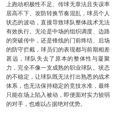
上跑动积极性不足、传球无章法且失误率
居高不下、攻防转换节奏混乱，球员个人
状态的波动，直接导致球队整体战术无法
有效执行。无论是中场的组织调度、边路
的突破传中，还是锋线的门前终结、后场
的防守拦截，球员们的表现都与前期相差
甚远，球队失去了原本的整体性与凝聚
力，完全不像一支成熟的职业球队。状态
的不稳定，让球队既无法打出熟悉的战术
体系，也无法保持稳定的竞技水准，最终
只能在场上陷入被动，即便面对实力较弱
的对手，也难以占据绝对优势。