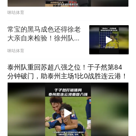
咪咕体育
常宝的黑马成色还得徐老
大亲自来检验！徐州队主
场2比0战胜常州队！
咪咕体育
泰州队重回苏超八强之位！于子然第84
分钟破门，助泰州主场1比0战胜连云港！