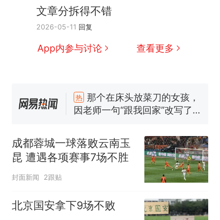
文章分拆得不错
2026-05-11
回复
App内参与讨论
查看更多
那个在床头放菜刀的女孩，
热
因老师一句“跟我回家”改写了
人生
搬家报价570元，搬到楼下
新
交5060元才肯搬上楼！女子傻
成都蓉城一球落败云南玉
眼了……
十多万人报名的考试，成绩全
昆 遭遇各项赛事7场不胜
部作废，公平么？
空调24小时开着反而更省电？
封面新闻
2跟贴
电力部门回应
佛山一中学招聘物理教师，笔
北京国安拿下9场不败
试前13名均遭淘汰？教育局：