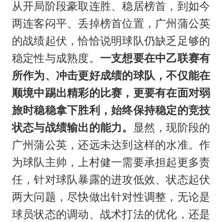
从开局阶段豪取连胜、稳居榜首，到如今
两连客闷平、丢掉榜首位置，广州蒲公英
的战绩起伏，恰恰说明球队仍缺乏足够的
稳定性与成熟度。
一支想要在中乙联赛有
所作为、冲击更好成绩的球队，不仅能在
顺境中踢出精彩的比赛，更要有在面对弱
旅时稳稳拿下胜利，始终保持稳定的竞技
状态与战绩输出的能力。
显然，现阶段的
广州蒲公英，还远未达到这样的水准。作
为球队主帅，上村健一需要承担起更多责
任，针对球队暴露的进攻低效、状态起伏
两大问题，尽快做出针对性调整，无论是
球员状态的调动、战术打法的优化，还是