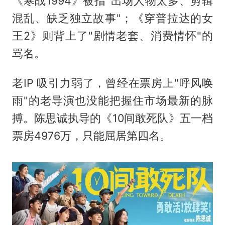
《寒战1994》被指"出场人物太多、剪辑
混乱、缺乏独立故事"；《穿普拉达的女
王2》则背上了"剧情老套、消费情怀"的
骂名。
老IP 吸引力弱了，曾经在票房上"呼风唤
雨"的老导演也没能把握住市场最新的脉
搏。陈思诚执导的《10间敢死队》五一档
票房4976万，只能屈居第四名。