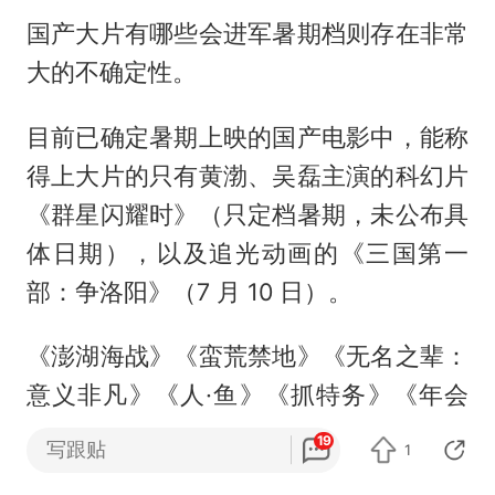
国产大片有哪些会进军暑期档则存在非常
大的不确定性。
目前已确定暑期上映的国产电影中，能称
得上大片的只有黄渤、吴磊主演的科幻片
《群星闪耀时》（只定档暑期，未公布具
体日期），以及追光动画的《三国第一
部：争洛阳》（7 月 10 日）。
《澎湖海战》《蛮荒禁地》《无名之辈：
意义非凡》《人·鱼》《抓特务》《年会
不能停！2》《转年花开》《欢迎来到龙
19
写跟贴
1
餐馆》《怒火漫延》等待映国产片看起来