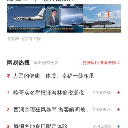
北青网-北京青年报
网易热搜
每30分钟更新
打开应用 查看全部
人民的健康、体质、幸福一脉相承
峰哥实名举报汪海林偷税漏税
2399250
1
西湖突现狂风暴雨 游客瞬间被浇透
2330875
2
解锁各地夏日限定体验
2240393
3