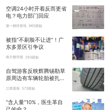
厕所；客服回应：并非每
空调24小时开着反而更省
架飞机都会发放西梅汁
电？电力部门回应
第一财经资讯
965跟贴
被指“不刷脸不让进”！广
东多景区引争议
南方都市报
293跟贴
自驾游客反映辉腾锡勒草
原周边有车辆轮胎被扎，
修理店铺换胎价格高达千
江西晨报
573跟贴
元，官方发布情况通报
“含人量”10%，医生革自
己的命？