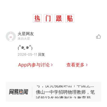
火星网友
来自火星
₍ᐢ๑ ̯๑ᐢ₎
那个在床头放菜刀的女孩，
热
2026-05-11
回复
因老师一句“跟我回家”改写了
人生
搬家报价570元，搬到楼下
新
App内参与讨论
查看更多
交5060元才肯搬上楼！女子傻
眼了……
费大厨“全国小炒肉大王”称
号，仅凭视频评出？中国烹饪
协会回应
佛山一中学招聘物理教师，笔
试前13名均遭淘汰？教育局：
已叫停招聘，成立调查组全面
笔试第一被第二名传话劝弃考