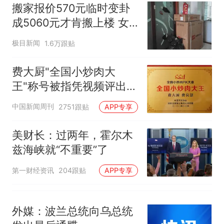
核查
官方通报
搬家报价570元临时变卦
空调24小时开着反而更省电？
成5060元才肯搬上楼 女
电力部门回应
子傻眼
那个在床头放菜刀的女孩，
热
极目新闻
1.6万跟贴
因老师一句“跟我回家”改写了
人生
费大厨"全国小炒肉大
王"称号被指凭视频评出
官方回应
中国新闻周刊
2751跟贴
APP专享
美财长：过两年，霍尔木
兹海峡就“不重要”了
第一财经资讯
204跟贴
APP专享
外媒：波兰总统向乌总统