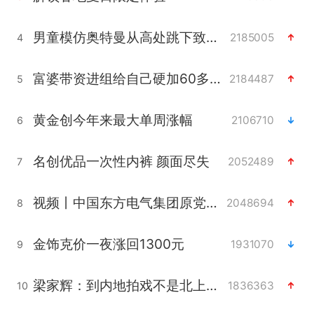
男童模仿奥特曼从高处跳下致骨折
2185005
4
富婆带资进组给自己硬加60多场吻戏
2184487
5
黄金创今年来最大单周涨幅
2106710
6
名创优品一次性内裤 颜面尽失
2052489
7
视频丨中国东方电气集团原党组副书记、董事宋致远被查
2048694
8
金饰克价一夜涨回1300元
1931070
9
梁家辉：到内地拍戏不是北上是回归
1836363
10