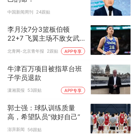
中国新闻周刊
24跟贴
李月汝7分3篮板伯顿
22+7 飞翼主场不敌女武
神
北青网-北京青年报
2跟贴
APP专享
牛津百万项目被指草台班
子学员退款
潇湘晨报
53跟贴
APP专享
郭士强：球队训练质量
高，希望队员“做好自己”
澎湃新闻
56跟贴