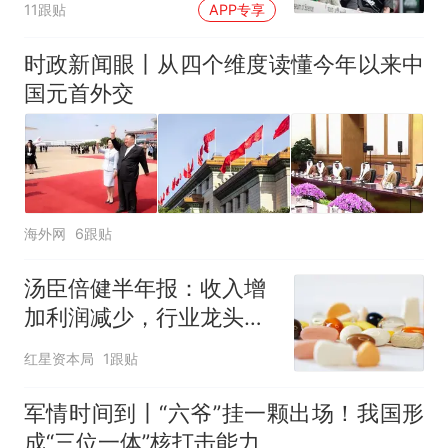
11跟贴
APP专享
时政新闻眼丨从四个维度读懂今年以来中
国元首外交
海外网
6跟贴
汤臣倍健半年报：收入增
加利润减少，行业龙头的
AB面
红星资本局
1跟贴
军情时间到丨“六爷”挂一颗出场！我国形
成“三位一体”核打击能力