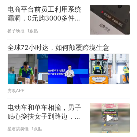
官方通报
电商平台前员工利用系统
那个在床头放菜刀的女孩，
热
漏洞，0元购3000多件家
因老师一句“跟我回家”改写了
电！
人生
扬子晚报
1跟贴
全球72小时达，如何颠覆跨境生意
虎嗅APP
电动车和单车相撞，男子
贴心搀扶女子到路边，直
接撞出爱情了！
星君搞笑怪
1跟贴