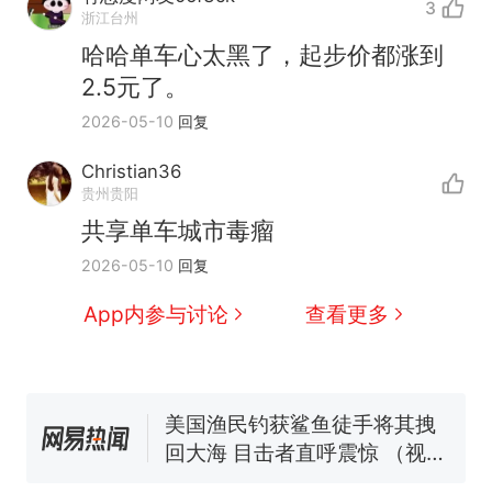
3
浙江台州
哈哈单车心太黑了，起步价都涨到
2.5元了。
2026-05-10
回复
Christian36
那个在床头放菜刀的女孩，
热
贵州贵阳
因老师一句“跟我回家”改写了
共享单车城市毒瘤
人生
制裁瓜子饺子，美国怕什
新
2026-05-10
回复
么？
费大厨“全国小炒肉大王”称
App内参与讨论
查看更多
号，仅凭视频评出？中国烹饪
协会回应
男子上山采菌偶然发现鸡枞菌
窝，原地守1天等它长大：挖了
140多朵
美国渔民钓获鲨鱼徒手将其拽
回大海 目击者直呼震惊 （视频
来源：参考消息）
笔试第一被第二名传话劝弃考