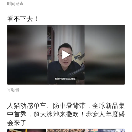
时间巡查
看不下去！
肖独贵
人猫动感单车、防中暑背带，全球新品集
中首秀，超大泳池来撒欢！养宠人年度盛
会来了