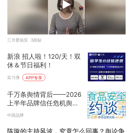
三月爱搞笑
3跟贴
新浪 招人啦！120/天！双
休＆节日福利！
实习僧
APP专享
千万条舆情背后——2026
上半年品牌信任危机舆情
分析报告
中国品牌
陈璇的主持风波，究竟怎么回事？舆论争