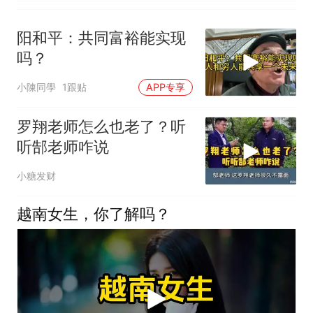
阳和平：共同富裕能实现
吗？
小陳同學
1跟贴
APP专享
罗翔老师怎么也老了？听
听郜老师咋说
小糖发财
越南女生，你了解吗？