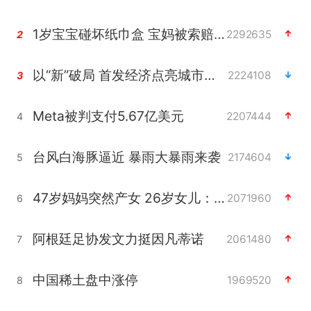
1岁宝宝碰坏纸巾盒 宝妈被索赔924元
2292635
2
以“新”破局 首发经济点亮城市消费活力
2224108
3
Meta被判支付5.67亿美元
2207444
4
台风白海豚逼近 暴雨大暴雨来袭
2174604
5
47岁妈妈突然产女 26岁女儿：很震惊
2071960
6
阿根廷足协发文力挺因凡蒂诺
2061480
7
中国稀土盘中涨停
1969520
8