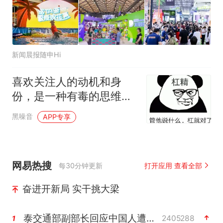
新闻晨报随申Hi
喜欢关注人的动机和身
份，是一种有毒的思维方
式
黑噪音
APP专享
网易热搜
每30分钟更新
打开应用 查看全部
奋进开新局 实干挑大梁
泰交通部副部长回应中国人遭歧视手势
2405288
1