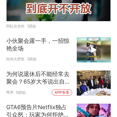
阿虹在农村
1跟贴
小伙聚会露一手，一招惊
艳全场
给你大肥鱼
3跟贴
为何说退休后不能经常去
聚会？65岁大爷说出自己
的烦恼，很真实
惟来
9跟贴
APP专享
GTA6预告片Netflix独占
引众怒：玩家为何拒绝为