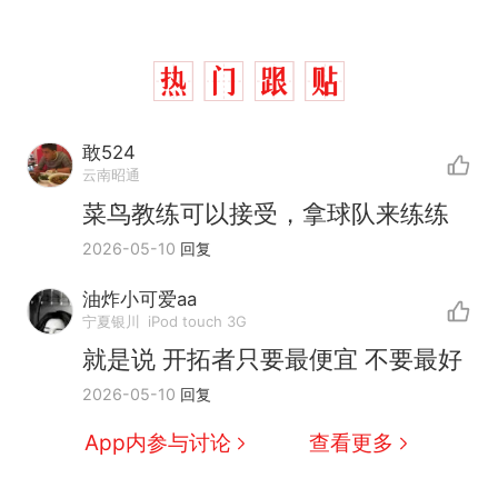
敢524
云南昭通
菜鸟教练可以接受，拿球队来练练
2026-05-10
回复
油炸小可爱aa
制裁瓜子饺子，美国怕什
热
宁夏银川
iPod touch 3G
么？
就是说 开拓者只要最便宜 不要最好
费大厨“全国小炒肉大王”称
新
2026-05-10
回复
号，仅凭视频评出？中国烹饪
协会回应
男子上山采菌偶然发现鸡枞菌
App内参与讨论
查看更多
窝，原地守1天等它长大：挖了
140多朵
美国渔民钓获鲨鱼徒手将其拽