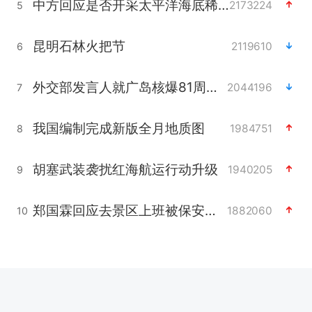
中方回应是否开采太平洋海底稀土资源
2173224
5
昆明石林火把节
2119610
6
外交部发言人就广岛核爆81周年等答记者问
2044196
7
我国编制完成新版全月地质图
1984751
8
胡塞武装袭扰红海航运行动升级
1940205
9
郑国霖回应去景区上班被保安拦下
1882060
10