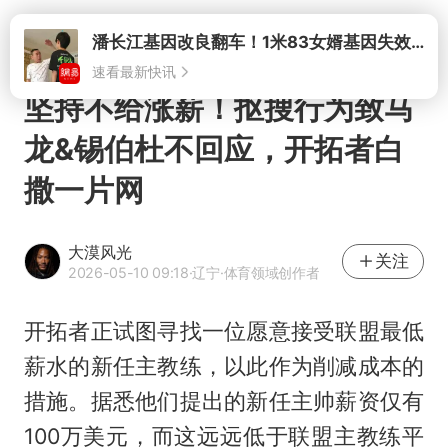
打开
潘长江基因改良翻车！1米83女婿基因失效，12岁外孙身高只到姥爷下巴
速看最新快讯
坚持不给涨薪！抠搜行为致马
龙&锡伯杜不回应，开拓者白
撒一片网
大漠风光
关注
2026-05-10 09:18
·辽宁
·体育领域创作者
开拓者正试图寻找一位愿意接受联盟最低
薪水的新任主教练，以此作为削减成本的
措施。据悉他们提出的新任主帅薪资仅有
100万美元，而这远远低于联盟主教练平