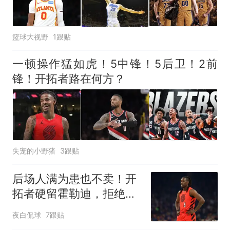
篮球大视野
1跟贴
一顿操作猛如虎！5中锋！5后卫！2前
锋！开拓者路在何方？
失宠的小野猪
3跟贴
后场人满为患也不卖！开
拓者硬留霍勒迪，拒绝所
有交易+阻断流言
夜白侃球
7跟贴