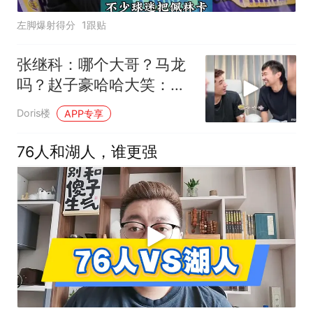
左脚爆射得分
1跟贴
张继科：哪个大哥？马龙
吗？赵子豪哈哈大笑：不
是
Doris楼
APP专享
76人和湖人，谁更强