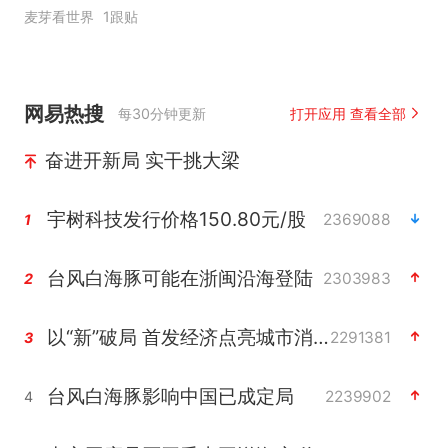
麦芽看世界
1跟贴
网易热搜
每30分钟更新
打开应用 查看全部
奋进开新局 实干挑大梁
宇树科技发行价格150.80元/股
2369088
1
台风白海豚可能在浙闽沿海登陆
2303983
2
以“新”破局 首发经济点亮城市消费活力
2291381
3
台风白海豚影响中国已成定局
2239902
4