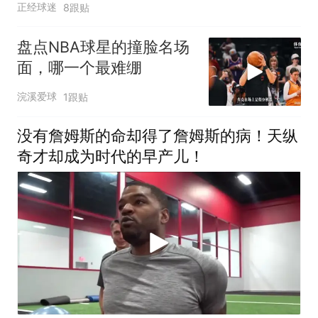
正经球迷
8跟贴
盘点NBA球星的撞脸名场
面，哪一个最难绷
浣溪爱球
1跟贴
没有詹姆斯的命却得了詹姆斯的病！天纵
奇才却成为时代的早产儿！