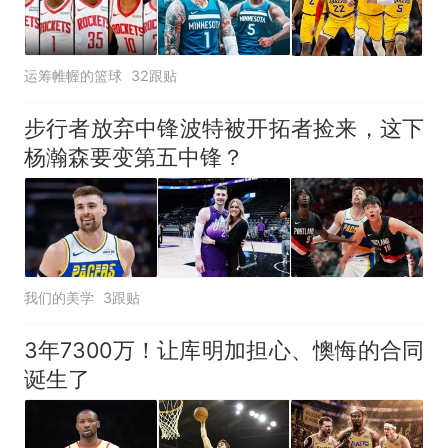
运筹帷幄的篮球
32跟贴
步行者放弃中锋波特被开拓者捡来，这下
杨瀚森要变第五中锋？
我们的美学
3跟贴
3年7300万！让库明加担心、懊悔的合同
诞生了