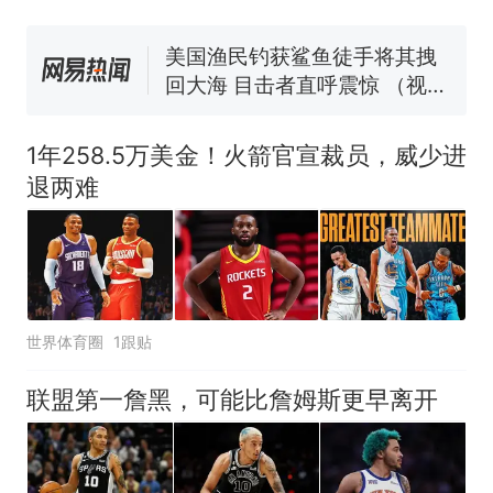
回大海 目击者直呼震惊 （视频
来源：参考消息）
笔试第一被第二名传话劝弃考
官方通报
惊艳！字都飘起来了 博主在田
间创作“悬浮字” 网友：真·裸眼
1年258.5万美金！火箭官宣裁员，威少进
3D！
制裁瓜子饺子，美国怕什
热
退两难
么？
世界体育圈
1跟贴
联盟第一詹黑，可能比詹姆斯更早离开