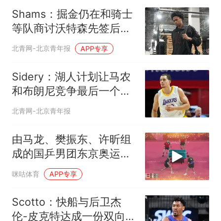
Shams：掘金仍在和骑士
等队商讨沃特森先签后换
的可能性
北青网-北京青年报
APP专享
Sidery：湖人计划让马农
和布朗尼竞争最后一个轮
换位置
北青网-北京青年报
由马龙、樊振东、许昕组
成的国乒男团东京奥运会
夺冠，达成该项目四连冠
咪咕体育
APP专享
的成就
Scotto：快船与后卫杰
伦-皮克特达成一份双向合