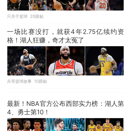
只关于篮球
20跟贴
一场比赛没打，就获4年2.75亿续约资
格！湖人狂赚，奇才太冤了
兵哥篮球故事
10跟贴
最新！NBA官方公布西部实力榜：湖人第
4、勇士第10！