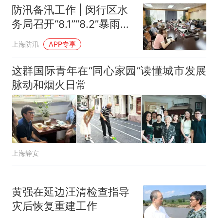
防汛备汛工作 | 闵行区水
务局召开“8.1”“8.2”暴雨复
盘会
上海防汛
APP专享
这群国际青年在“同心家园”读懂城市发展
脉动和烟火日常
上海静安
黄强在延边汪清检查指导
灾后恢复重建工作