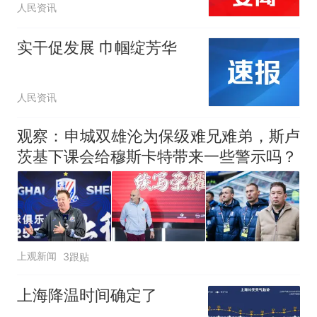
人民资讯
实干促发展 巾帼绽芳华
人民资讯
观察：申城双雄沦为保级难兄难弟，斯卢
茨基下课会给穆斯卡特带来一些警示吗？
上观新闻
3跟贴
上海降温时间确定了