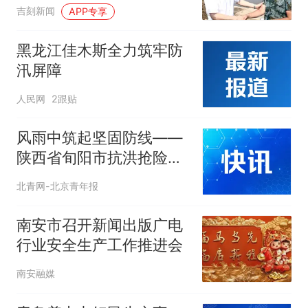
吉刻新闻
APP专享
黑龙江佳木斯全力筑牢防
汛屏障
人民网
2跟贴
风雨中筑起坚固防线——
陕西省旬阳市抗洪抢险一
线见闻
北青网-北京青年报
南安市召开新闻出版广电
行业安全生产工作推进会
南安融媒