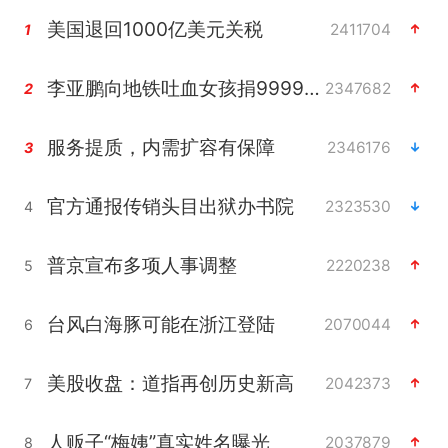
美国退回1000亿美元关税
2411704
1
李亚鹏向地铁吐血女孩捐99999元
2347682
2
服务提质，内需扩容有保障
2346176
3
官方通报传销头目出狱办书院
2323530
4
普京宣布多项人事调整
2220238
5
台风白海豚可能在浙江登陆
2070044
6
美股收盘：道指再创历史新高
2042373
7
人贩子“梅姨”真实姓名曝光
2037879
8