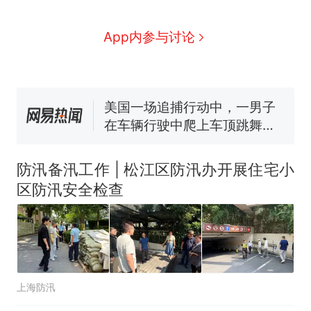
哥士兵搬起大石块投向移民引
争议，此前一天内数万人从摩
男子上山采菌偶然发现鸡枞
新
App内参与讨论
洛哥涌入西班牙
菌窝，原地守1天等它长大：挖
了140多朵
费大厨“全国小炒肉大王”称
号，仅凭视频评出？中国烹饪
协会回应
美国一场追捕行动中，一男子
在车辆行驶中爬上车顶跳舞。
（新京报）
笔试第一被第二名传话劝弃考
官方通报
防汛备汛工作 | 松江区防汛办开展住宅小
惊艳！字都飘起来了 博主在田
区防汛安全检查
间创作“悬浮字” 网友：真·裸眼
3D！
西班牙飞地休达边境，摩洛
热
哥士兵搬起大石块投向移民引
争议，此前一天内数万人从摩
洛哥涌入西班牙
上海防汛