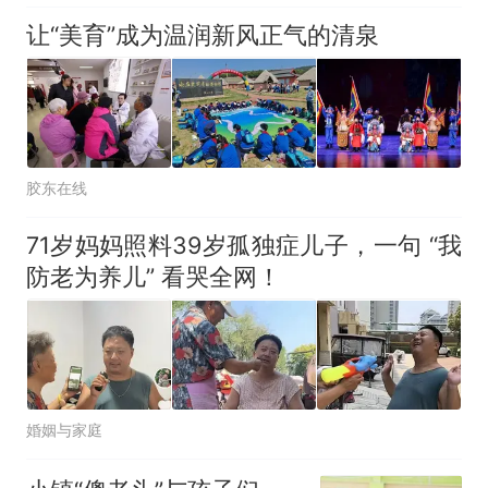
让“美育”成为温润新风正气的清泉
胶东在线
71岁妈妈照料39岁孤独症儿子，一句 “我
防老为养儿” 看哭全网！
婚姻与家庭