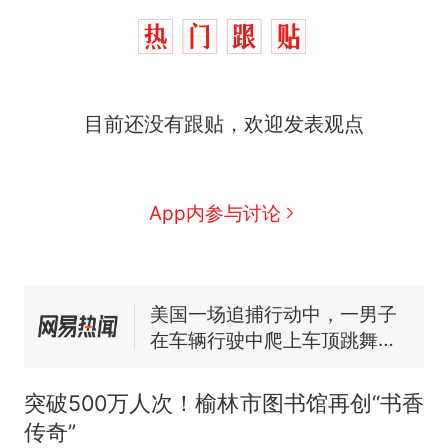
目前还没有跟贴，欢迎发表观点
西班牙飞地休达边境，摩洛
热
哥士兵搬起大石块投向移民引
争议，此前一天内数万人从摩
费大厨“全国小炒肉大王”称
新
洛哥涌入西班牙
号，仅凭视频评出？中国烹饪
App内参与讨论
协会回应
男子上山采菌偶然发现鸡枞菌
窝，原地守1天等它长大：挖了
140多朵
美国一场追捕行动中，一男子
在车辆行驶中爬上车顶跳舞。
（新京报）
笔试第一被第二名传话劝弃考
官方通报
美国渔民钓获鲨鱼徒手将其拽
突破500万人次！榆林市图书馆再创“书香
回大海 目击者直呼震惊 （视频
传奇”
来源：参考消息）
西班牙飞地休达边境，摩洛
热