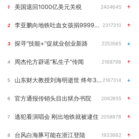
美国退回1000亿美元关税
2404645
1
李亚鹏向地铁吐血女孩捐99999元
2317310
2
探寻“技能+”促就业创业新路
2253565
3
周杰伦方辟谣“私生子”传闻
2168798
4
山东财大教授刘海明逝世 终年38岁
2167314
5
官方通报传销头目出狱办书院
2062855
6
逃犯看演唱会 刚出地铁就被逮住
2058978
7
台风白海豚可能在浙江登陆
1933662
8