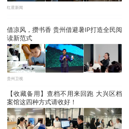
红星新闻
借凉风，攒书香 贵州借避暑IP打造全民阅
读新范式
贵州卫视
【收藏备用】查档不用来回跑 大兴区档
案馆这四种方式请收好！