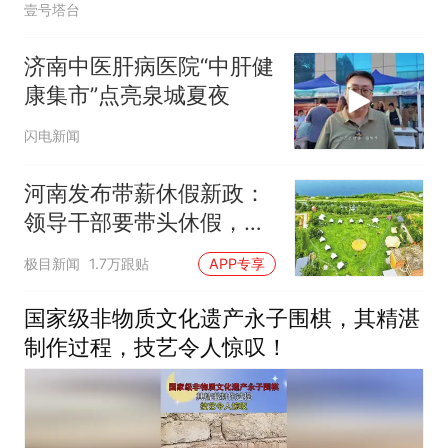
壹号塔台
济南中医肝病医院“中肝健
康集市”点亮泉城夏夜
闪电新闻
河南发布带薪休假新政：
领导干部要带头休假，推
动全员应休尽休、休满休
极目新闻
1.7万跟贴
APP专享
足；鼓励3-7天弹性长
假，构建“周五半天+周末
国家级非物质文化遗产永子围棋，其精湛
+年假”短途度假模式
制作过程，技艺令人惊叹！