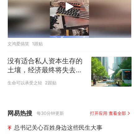
文鸿爱搞笑
1跟贴
没有适合私人资本生存的
土壤，经济最终将失去活
力
生命可以承受之轻
2跟贴
网易热搜
每30分钟更新
打开应用 查看全部
总书记关心百姓身边这些民生大事