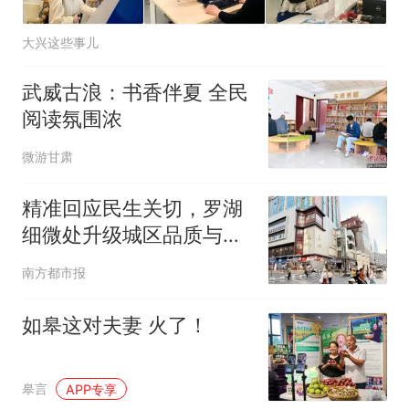
大兴这些事儿
武威古浪：书香伴夏 全民
阅读氛围浓
微游甘肃
精准回应民生关切，罗湖
细微处升级城区品质与温
度
南方都市报
如皋这对夫妻 火了！
皋言
APP专享