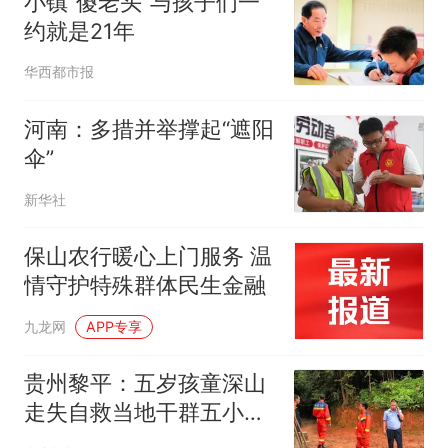
小镇“傻老头”与孩子们一
约就是21年
华西都市报
河南：多措并举撑起“遮阳
伞”
新华社
保山农行暖心上门服务 温
情守护特殊群体民生金融
九龙网
APP专享
贵州黎平：五岁孩童深山
走失自救当地干群五小时
接力寻回