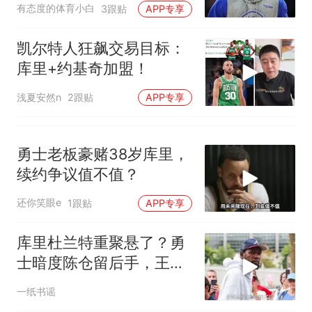
有态度的体育小白
3跟贴
APP专享
凯尔特人狂飙交易目标：
库里+约基奇加盟！
浅夏安然n
2跟贴
APP专享
勇士老板豪赌38岁库里，
续约争议值不值？
还你笑眼e
1跟贴
APP专享
库里杜兰特重聚悬了？勇
士暗度陈仓留后手，王朝
2.0要来了
一纸书谣