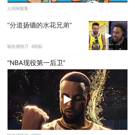
人间闲散客
“分道扬镳的水花兄弟”
输在感情刀
4跟贴
“NBA现役第一后卫”