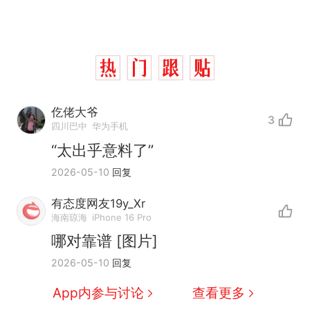
仡佬大爷
3
四川巴中
华为手机
“太出乎意料了”
2026-05-10
回复
有态度网友19y_Xr
那个在床头放菜刀的女孩，
热
海南琼海
iPhone 16 Pro
因老师一句“跟我回家”改写了
哪对靠谱 [图片]
人生
搬家报价570元，搬到楼下
新
2026-05-10
回复
交5060元才肯搬上楼！女子傻
眼了……
空调24小时开着反而更省电？
App内参与讨论
查看更多
电力部门回应