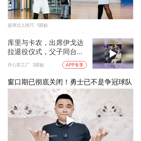
篮球过人技巧
1跟贴
库里与卡农，出席伊戈达
拉退役仪式，父子同台互
动太有爱
开心笑工厂
3跟贴
APP专享
窗口期已彻底关闭！勇士已不是争冠球队