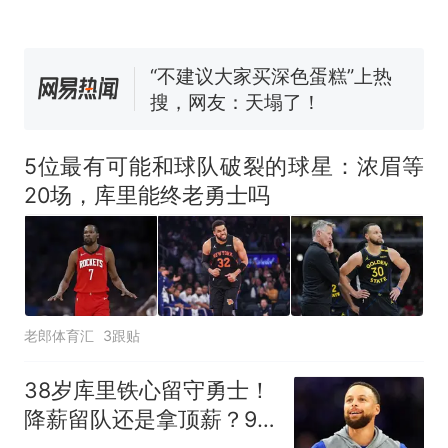
佛山一中学招聘物理教师，笔
试前13名均遭淘汰？教育局：
已叫停招聘，成立调查组全面
“不建议大家买深色蛋糕”上热
核查
搜，网友：天塌了！
南航一航班疑向乘客发放西梅
汁，致多名乘客在飞行途中排
5位最有可能和球队破裂的球星：浓眉等
队上厕所！乘客：机上100多
那个在床头放菜刀的女孩，
热
20场，库里能终老勇士吗
人只有2个厕所；客服回应：并
因老师一句“跟我回家”改写了
非每架飞机都会发放西梅汁
人生
老郎体育汇
3跟贴
38岁库里铁心留守勇士！
降薪留队还是拿顶薪？9
月见分晓