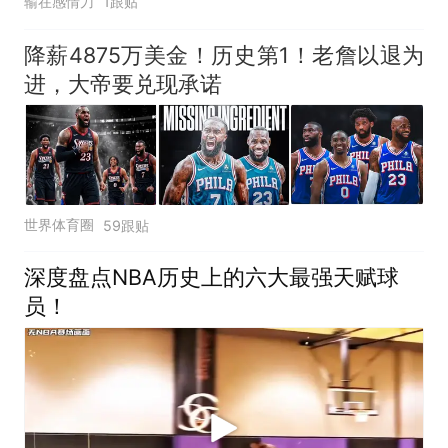
输在感情刀
1跟贴
降薪4875万美金！历史第1！老詹以退为
进，大帝要兑现承诺
世界体育圈
59跟贴
深度盘点NBA历史上的六大最强天赋球
员！