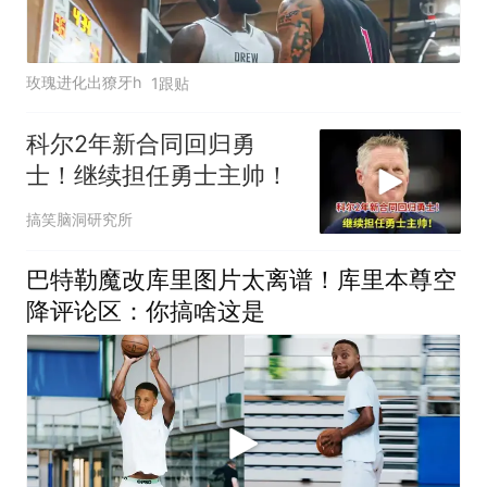
玫瑰进化出獠牙h
1跟贴
科尔2年新合同回归勇
士！继续担任勇士主帅！
搞笑脑洞研究所
巴特勒魔改库里图片太离谱！库里本尊空
降评论区：你搞啥这是