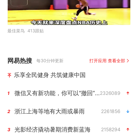
最佳菜鸟
413跟贴
网易热搜
每30分钟更新
打开应用 查看全部
乐享全民健身 共筑健康中国
微信又有新功能，你可以“撤回”你的撤回了！
2326089
1
浙江上海等地有大雨或暴雨
2261856
2
光影经济撬动暑期消费新蓝海
2158294
3