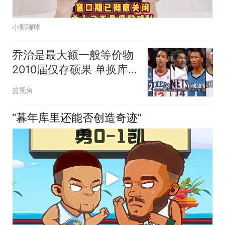
小郭聊球
乔治是最大额一般等价物
2010届仅存硕果 单换库
里非传说？
篮视角
“暮年库里还能否创造奇迹”