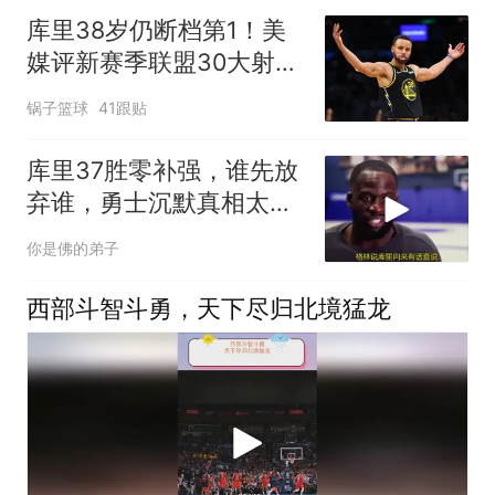
库里38岁仍断档第1！美
媒评新赛季联盟30大射
手：谢泼德15克莱19
锅子篮球
41跟贴
库里37胜零补强，谁先放
弃谁，勇士沉默真相太扎
心
你是佛的弟子
西部斗智斗勇，天下尽归北境猛龙