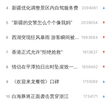
新疆优化调整景区内自驾服务费
2094081
4
“新疆的交警怎么个个像我妈”
2039054
5
西湖突现狂风暴雨 游客瞬间被浇透
1983684
6
香港正式允许“拒绝抢救”
1913627
7
情侣在平潭拍日出时坠崖致一死一伤
1859492
8
《欢迎来龙餐馆》口碑
1751089
9
白海豚将正面袭击贯穿浙江
1734171
10