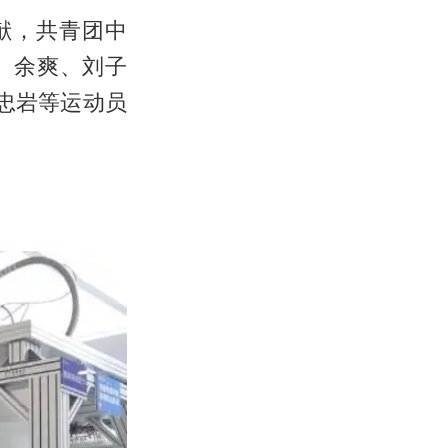
献，共青团中
、余爽、刘子
忠岩等运动员