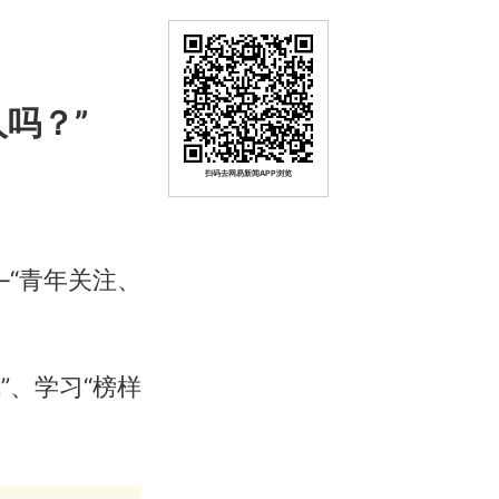
吗？”
扫码去网易新闻APP浏览
—“青年关注、
”、学习“榜样