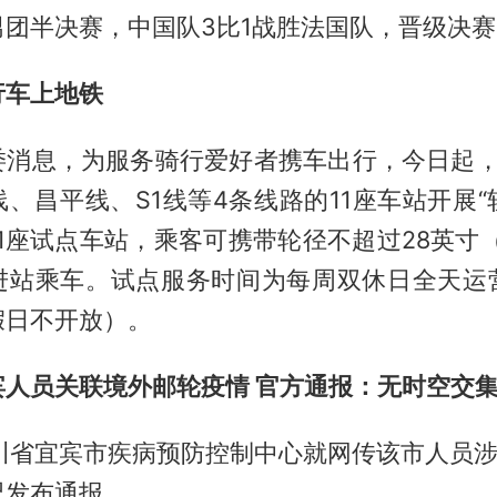
男团半决赛，中国队3比1战胜法国队，晋级决赛
行车上地铁
委消息，为服务骑行爱好者携车出行，今日起，
线、昌平线、S1线等4条线路的11座车站开展“
1座试点车站，乘客可携带轮径不超过28英寸（
进站乘车。试点服务时间为每周双休日全天运
假日不开放）。
宾人员关联境外邮轮疫情 官方通报：无时空交
川省宜宾市疾病预防控制中心就网传该市人员涉
况发布通报。