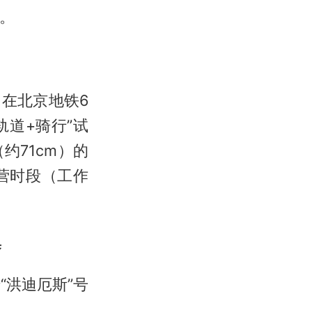
。
在北京地铁6
轨道+骑行”试
约71cm）的
营时段（工作
集
“洪迪厄斯”号