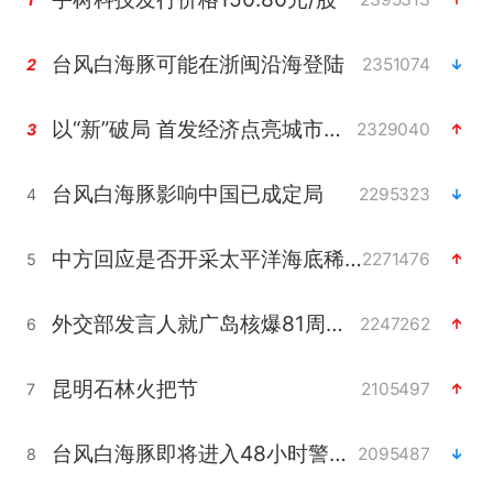
台风白海豚可能在浙闽沿海登陆
2351074
2
以“新”破局 首发经济点亮城市消费活力
2329040
3
台风白海豚影响中国已成定局
2295323
4
中方回应是否开采太平洋海底稀土资源
2271476
5
外交部发言人就广岛核爆81周年等答记者问
2247262
6
昆明石林火把节
2105497
7
台风白海豚即将进入48小时警戒线
2095487
8