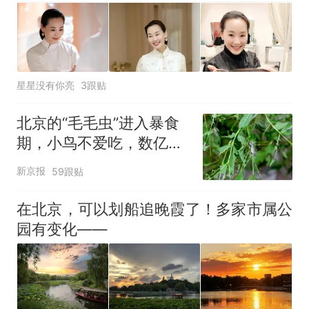
星星没有你亮
3跟贴
北京的“毛毛虫”进入暴食
期，小鸟不爱吃，数亿头
小蜂迎战
新京报
59跟贴
在北京，可以划船追晚霞了！多家市属公
园有变化——