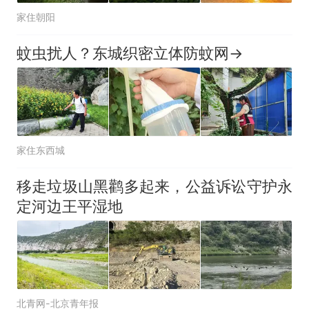
家住朝阳
蚊虫扰人？东城织密立体防蚊网→
家住东西城
移走垃圾山黑鹳多起来，公益诉讼守护永
定河边王平湿地
北青网-北京青年报