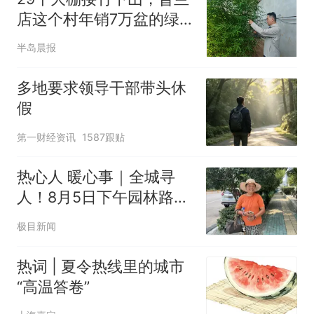
店这个村年销7万盆的绿
色银行已见效
半岛晨报
多地要求领导干部带头休
假
第一财经资讯
1587跟贴
热心人 暖心事｜全城寻
人！8月5日下午园林路地
铁站A口附近十字路口，
极目新闻
暖心黑衣司机您在哪？
热词 | 夏令热线里的城市
“高温答卷”