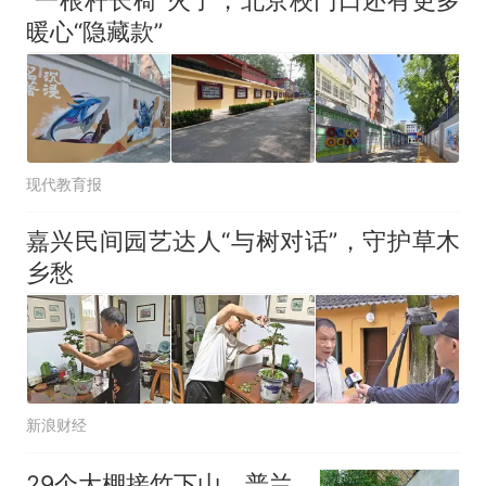
暖心“隐藏款”
现代教育报
嘉兴民间园艺达人“与树对话”，守护草木
乡愁
新浪财经
29个大棚接竹下山，普兰