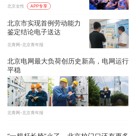
来源：参考消息）
笔试第一被第二名传话劝弃考
文化之旅走进朝阳区富国
北京女性
APP专享
官方通报
海底世界
惊艳！字都飘起来了 博主在田
北京市实现首例劳动能力
间创作“悬浮字” 网友：真·裸眼
鉴定结论电子送达
3D！
制裁瓜子饺子，美国怕什
热
么？
北青网-北京青年报
北京电网最大负荷创历史新高，电网运行
平稳
北青网-北京青年报
“一根杆长椅”火了，北京校门口还有更多