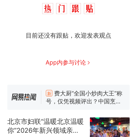
目前还没有跟贴，欢迎发表观点
App内参与讨论
制裁瓜子饺子，美国怕什
热
么？
费大厨“全国小炒肉大王”称
新
号，仅凭视频评出？中国烹饪
协会回应
男子上山采菌偶然发现鸡枞菌
窝，原地守1天等它长大：挖了
北京市妇联“温暖北京温暖
140多朵
美国渔民钓获鲨鱼徒手将其拽
你”2026年新兴领域亲子
回大海 目击者直呼震惊 （视频