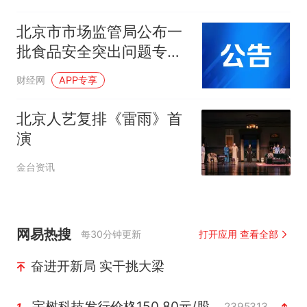
北京市市场监管局公布一
批食品安全突出问题专项
整治典型案例——制售假
财经网
APP专享
劣肉制品典型案例专栏
北京人艺复排《雷雨》首
演
金台资讯
网易热搜
每30分钟更新
打开应用 查看全部
奋进开新局 实干挑大梁
宇树科技发行价格150.80元/股
2395313
1