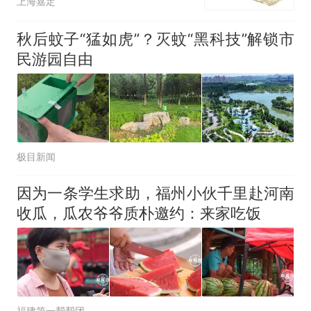
上海嘉定
秋后蚊子“猛如虎”？灭蚊“黑科技”解锁市
民游园自由
极目新闻
因为一条学生求助，福州小伙千里赴河南
收瓜，瓜农爷爷质朴邀约：来家吃饭
福建第一帮帮团