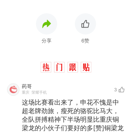
分享
6赞
药哥
3
重庆
荣耀手机
这场比赛看出来了，申花不愧是中
超老牌劲旅，瘦死的骆驼比马大，
全队拼搏精神下半场明显比重庆铜
梁龙的小伙子们要好的多[赞]铜梁龙