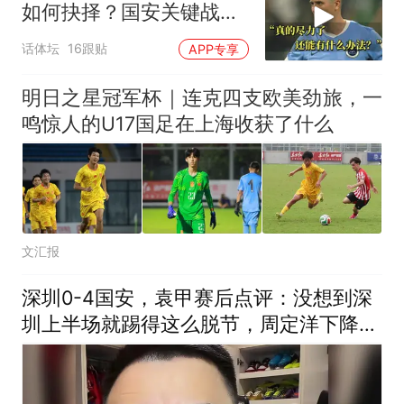
如何抉择？国安关键战：
37岁功臣再度封神
话体坛
16跟贴
APP专享
明日之星冠军杯｜连克四支欧美劲旅，一
鸣惊人的U17国足在上海收获了什么
文汇报
深圳0-4国安，袁甲赛后点评：没想到深
圳上半场就踢得这么脱节，周定洋下降太
多