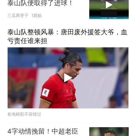
泰山队便取得了进球！
三瓜两枣子
1跟贴
泰山队整顿风暴：唐田废外援签大爷，血
亏责任谁来担
各地精彩不容错过
4字动情挽留！中超老臣