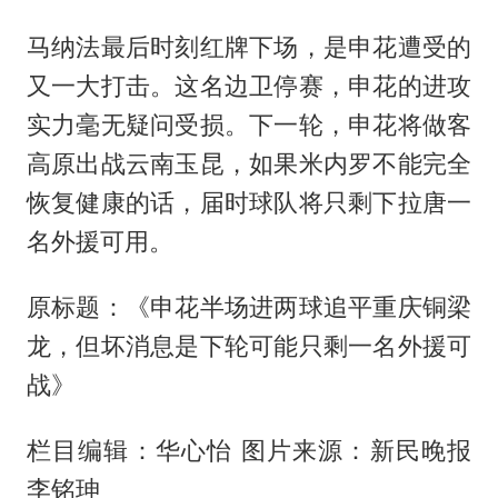
马纳法最后时刻红牌下场，是申花遭受的
又一大打击。这名边卫停赛，申花的进攻
实力毫无疑问受损。下一轮，申花将做客
高原出战云南玉昆，如果米内罗不能完全
恢复健康的话，届时球队将只剩下拉唐一
名外援可用。
原标题：《申花半场进两球追平重庆铜梁
龙，但坏消息是下轮可能只剩一名外援可
战》
栏目编辑：华心怡 图片来源：新民晚报
李铭珅