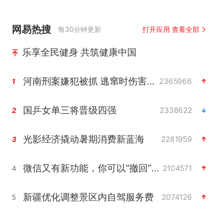
网易热搜
每30分钟更新
打开应用 查看全部
乐享全民健身 共筑健康中国
河南刑案嫌犯被抓 逃窜时伤害多人
2365966
1
国乒女单三将晋级四强
2338622
2
光影经济撬动暑期消费新蓝海
2281959
3
微信又有新功能，你可以“撤回”你的撤回了！
2104571
4
新疆优化调整景区内自驾服务费
2074126
5