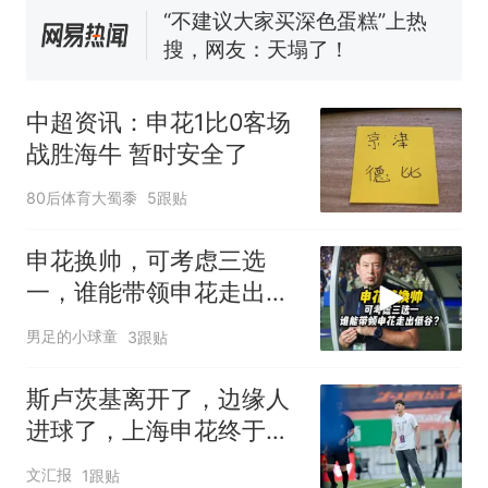
已叫停招聘，成立调查组全面
“不建议大家买深色蛋糕”上热
核查
搜，网友：天塌了！
那个在床头放菜刀的女孩，
热
因老师一句“跟我回家”改写了
中超资讯：申花1比0客场
人生
战胜海牛 暂时安全了
80后体育大蜀黍
5跟贴
申花换帅，可考虑三选
一，谁能带领申花走出低
谷？
男足的小球童
3跟贴
斯卢茨基离开了，边缘人
进球了，上海申花终于止
住中超三连败颓势
文汇报
1跟贴