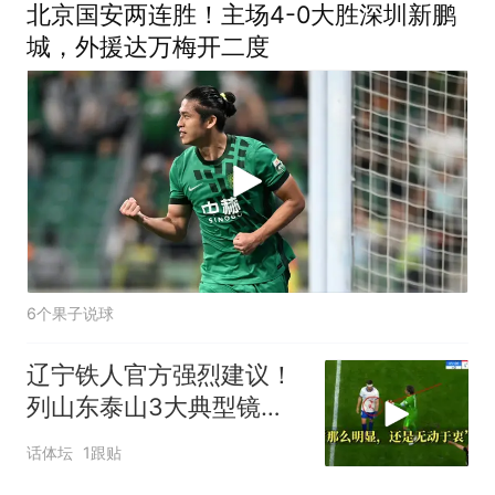
北京国安两连胜！主场4-0大胜深圳新鹏
城，外援达万梅开二度
6个果子说球
辽宁铁人官方强烈建议！
列山东泰山3大典型镜
头，中超联盟麻烦了
话体坛
1跟贴