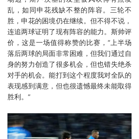
乱，如同申花残缺不整的阵容。三轮不
胜，申花的困境仍在继续。但不得不说，
连追两球证明了现有阵容的能力。斯帅评
价，这是一场值得称赞的比赛，“上半场
落后两球的局面非常困难，但我们通过自
身的努力创造了很多机会，但也错失绝杀
对手的机会。能打到这个程度我对全队的
表现感到满意，但也很遗憾最终未能取得
胜利。”