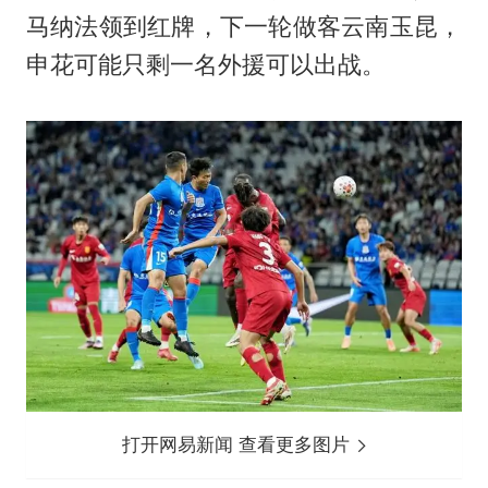
马纳法领到红牌，下一轮做客云南玉昆，
申花可能只剩一名外援可以出战。
打开网易新闻 查看更多图片